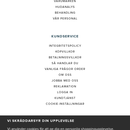
VARUMÄRKEN
HUDANALYS
BEHANDLING
VÅR PERSONAL
KUNDSERVICE
INTEGRITETSPOLICY
KÖPVILLKOR
BETALNINGSVILLKOR
SÅ HANDLAR DU
VANLIGA FRÅGOR ORDER
OM OSS
JOBBA MED OSS
REKLAMATION
LOGGA IN
KUNDTJÄNST
COOKIE-INSTÄLLNINGAR
PRENUMERERA PÅ NYHETSBREV
VI SKRÄDDARSYR DIN UPPLEVELSE
Vi använder cookies för att ge dig en personlig shoppingupplevelse,