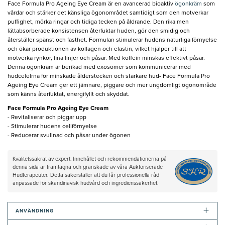
Face Formula Pro Ageing Eye Cream är en avancerad bioaktiv
ögonkräm
som
vårdar och stärker det känsliga ögonområdet samtidigt som den motverkar
puffighet, mörka ringar och tidiga tecken på åldrande. Den rika men
lättabsorberade konsistensen återfuktar huden, gör den smidig och
återställer spänst och fasthet. Formulan stimulerar hudens naturliga förnyelse
och ökar produktionen av kollagen och elastin, vilket hjälper till att
motverka rynkor, fina linjer och påsar. Med koffein minskas effektivt påsar.
Denna ögonkräm är berikad med exosomer som kommunicerar med
hudcelelrna för minskade ålderstecken och starkare hud- Face Formula Pro
Ageing Eye Cream ger ett jämnare, piggare och mer ungdomligt ögonområde
som känns återfuktat, energifyllt och skyddat.
Face Formula Pro Ageing Eye Cream
- Revitaliserar och piggar upp
- Stimulerar hudens cellförnyelse
- Reducerar svullnad och påsar under ögonen
Kvalitetssäkrat av expert: Innehållet och rekommendationerna på
denna sida är framtagna och granskade av våra Auktoriserade
Hudterapeuter. Detta säkerställer att du får professionella råd
anpassade för skandinavisk hudvård och ingredienssäkerhet.
+
ANVÄNDNING