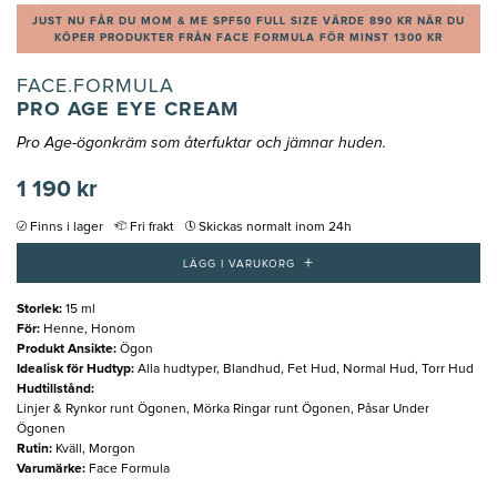
JUST NU FÅR DU MOM & ME SPF50 FULL SIZE VÄRDE 890 KR NÄR DU
KÖPER PRODUKTER FRÅN FACE FORMULA FÖR MINST 1300 KR
FACE.FORMULA
PRO AGE EYE CREAM
Pro Age-ögonkräm som återfuktar och jämnar huden.
1 190 kr
Finns i lager
Fri frakt
Skickas normalt inom 24h
+
LÄGG I VARUKORG
Storlek
:
15 ml
För
:
Henne, Honom
Produkt Ansikte
:
Ögon
Idealisk för Hudtyp
:
Alla hudtyper, Blandhud, Fet Hud, Normal Hud, Torr Hud
Hudtillstånd
:
Linjer & Rynkor runt Ögonen, Mörka Ringar runt Ögonen, Påsar Under
Ögonen
Rutin
:
Kväll, Morgon
Varumärke
:
Face Formula