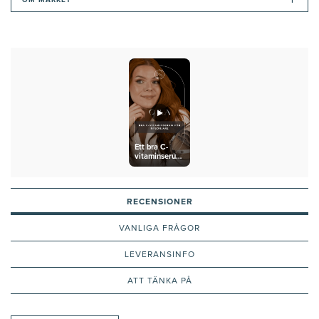
+
OM MÄRKET
Ett bra C-
vitaminserum
för nybörjare
RECENSIONER
VANLIGA FRÅGOR
LEVERANSINFO
ATT TÄNKA PÅ