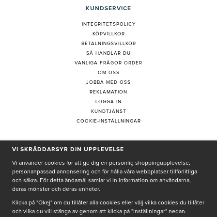
KUNDSERVICE
INTEGRITETSPOLICY
KÖPVILLKOR
BETALNINGSVILLKOR
SÅ HANDLAR DU
VANLIGA FRÅGOR ORDER
OM OSS
JOBBA MED OSS
REKLAMATION
LOGGA IN
KUNDTJÄNST
COOKIE-INSTÄLLNINGAR
PRENUMERERA PÅ NYHETSBREV
VI SKRÄDDARSYR DIN UPPLEVELSE
Vi använder cookies för att ge dig en personlig shoppingupplevelse,
personanpassad annonsering och för hålla våra webbplatser tillförlitliga
och säkra. För detta ändamål samlar vi in information om användarna,
deras mönster och deras enheter.
Genom att ge min e-post, accepterar jag Seth och Sally
integritetspolicy
Klicka på "Okej" om du tillåter alla cookies eller välj vilka cookies du tillåter
och vilka du vill stänga av genom att klicka på "Inställningar" nedan.
De uppgifter du matar in kommer endast användas till våra nyhetsbrev.