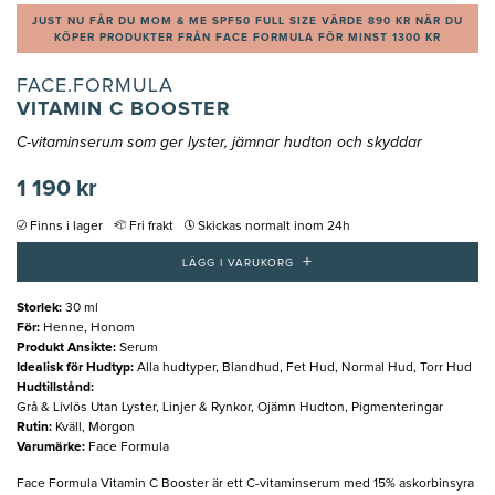
JUST NU FÅR DU MOM & ME SPF50 FULL SIZE VÄRDE 890 KR NÄR DU
KÖPER PRODUKTER FRÅN FACE FORMULA FÖR MINST 1300 KR
FACE.FORMULA
VITAMIN C BOOSTER
C-vitaminserum som ger lyster, jämnar hudton och skyddar
1 190 kr
Finns i lager
Fri frakt
Skickas normalt inom 24h
+
LÄGG I VARUKORG
Storlek
:
30 ml
För
:
Henne, Honom
Produkt Ansikte
:
Serum
Idealisk för Hudtyp
:
Alla hudtyper, Blandhud, Fet Hud, Normal Hud, Torr Hud
Hudtillstånd
:
Grå & Livlös Utan Lyster, Linjer & Rynkor, Ojämn Hudton, Pigmenteringar
Rutin
:
Kväll, Morgon
Varumärke
:
Face Formula
Face Formula Vitamin C Booster är ett C-vitaminserum med 15% askorbinsyra