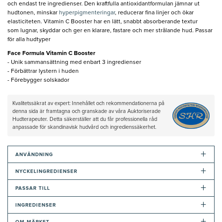
och endast tre ingredienser. Den kraftfulla antioxidantformulan jämnar ut
hudtonen, minskar
hyperpigmenteringar
, reducerar fina linjer och ökar
elasticiteten. Vitamin C Booster har en lätt, snabbt absorberande textur
som lugnar, skyddar och ger en klarare, fastare och mer strålande hud. Passar
för alla hudtyper
Face Formula Vitamin C Booster
- Unik sammansättning med enbart 3 ingredienser
- Förbättrar lystern i huden
- Förebygger solskador
Kvalitetssäkrat av expert: Innehållet och rekommendationerna på
denna sida är framtagna och granskade av våra Auktoriserade
Hudterapeuter. Detta säkerställer att du får professionella råd
anpassade för skandinavisk hudvård och ingredienssäkerhet.
+
ANVÄNDNING
+
NYCKELINGREDIENSER
+
PASSAR TILL
+
INGREDIENSER