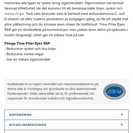
motverkar alla typer av rynkor kring ögonområdet. Ögoncremen har kliniskt
bevisad effektivitet när det kommer till att bekämpa både linjer, rynkor och
mörka ringar.
Tack vare formulan som är berikad med antioxidanterna C- och
E-vitamin så sätts hudens produktion av kollgagen igång, du får ett skydd mot
yttre påfrestning och du minskar även risken för fuktförlust. Time-Filler Eyes
5XP ger en direkteffekt på torrhetslinjer, men jobbar även aktivt på spänsten i
huden långvarigt, vilket ger en slätare look på sikt.
Filorga Time-Filler Eyes 5XP
- Reducerar rynkor och fina linjer
- Reducerar mörka ringar
- Ger en slätare ögonområde
Kvalitetssäkrat av expert: Innehållet och rekommendationerna på
denna sida är framtagna och granskade av våra Auktoriserade
Hudterapeuter. Detta säkerställer att du får professionella råd
anpassade för skandinavisk hudvård och ingredienssäkerhet.
+
ANVÄNDNING
+
NYCKELINGREDIENSER