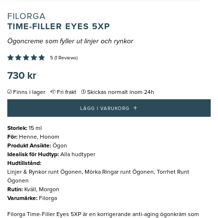
FILORGA
TIME-FILLER EYES 5XP
Ögoncreme som fyller ut linjer och rynkor
5 (1 Reviews)
730 kr
Finns i lager
Fri frakt
Skickas normalt inom 24h
+
LÄGG I VARUKORG
Storlek
:
15 ml
För
:
Henne, Honom
Produkt Ansikte
:
Ögon
Idealisk för Hudtyp
:
Alla hudtyper
Hudtillstånd
:
Linjer & Rynkor runt Ögonen, Mörka Ringar runt Ögonen, Torrhet Runt
Ögonen
Rutin
:
Kväll, Morgon
Varumärke
:
Filorga
Filorga Time-Filler Eyes 5XP är en korrigerande anti-aging ögonkräm som