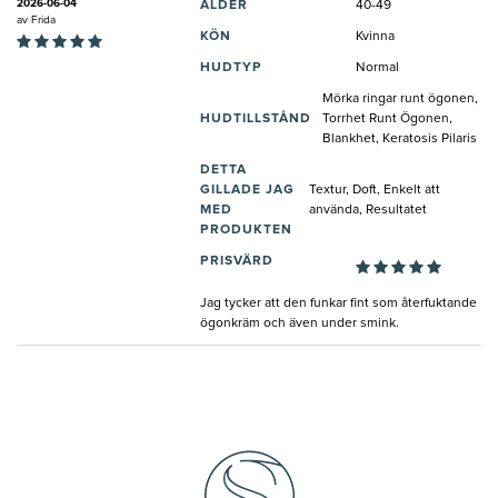
2026-06-04
ÅLDER
40-49
av
Frida
KÖN
Kvinna
HUDTYP
Normal
Mörka ringar runt ögonen,
HUDTILLSTÅND
Torrhet Runt Ögonen,
Blankhet, Keratosis Pilaris
DETTA
GILLADE JAG
Textur, Doft, Enkelt att
MED
använda, Resultatet
PRODUKTEN
PRISVÄRD
Jag tycker att den funkar fint som återfuktande
ögonkräm och även under smink.