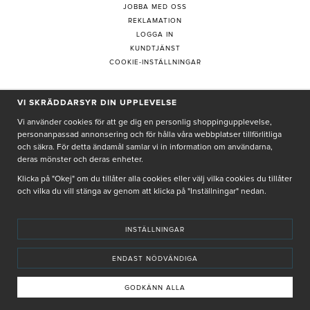
JOBBA MED OSS
REKLAMATION
LOGGA IN
KUNDTJÄNST
COOKIE-INSTÄLLNINGAR
VI SKRÄDDARSYR DIN UPPLEVELSE
PRENUMERERA PÅ NYHETSBREV
Vi använder cookies för att ge dig en personlig shoppingupplevelse,
personanpassad annonsering och för hålla våra webbplatser tillförlitliga
och säkra. För detta ändamål samlar vi in information om användarna,
deras mönster och deras enheter.
Genom att ge min e-post, accepterar jag Seth och Sally
integritetspolicy
Klicka på "Okej" om du tillåter alla cookies eller välj vilka cookies du tillåter
och vilka du vill stänga av genom att klicka på "Inställningar" nedan.
De uppgifter du matar in kommer endast användas till våra nyhetsbrev.
INSTÄLLNINGAR
ENDAST NÖDVÄNDIGA
© SETH AND SALLY 2025
PRIVACY POLICY
TERMS & CONDITIONS
INSTORE
4,9 I BETYG BASERAT PÅ ÖVER 5000 OMDÖMEN
GODKÄNN ALLA
INNEHÅLLET OCH REKOMMENDATIONERNA PÅ DENNA SIDA ÄR FRAMTAGNA OCH GRANSKADE
AV VÅRA AUKTORISERADE HUDTERAPEUTER.