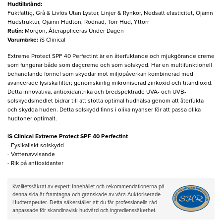
Hudtillstånd
:
Fuktfattig, Grå & Livlös Utan Lyster, Linjer & Rynkor, Nedsatt elasticitet, Ojämn
Hudstruktur, Ojämn Hudton, Rodnad, Torr Hud, Yttorr
Rutin
:
Morgon, Återappliceras Under Dagen
Varumärke
:
iS Clinical
Extreme Protect SPF 40 Perfectint är en återfuktande och mjukgörande creme
som fungerar både som dagcreme och som solskydd. Har en multifunktionell
behandlande formel som skyddar mot miljöpåverkan kombinerad med
avancerade fysiska filter; genomskinlig mikroniserad zinkoxid och titandioxid.
Detta innovativa, antioxidantrika och bredspektrade UVA- och UVB-
solskyddsmedlet bidrar till att stötta optimal hudhälsa genom att återfukta
och skydda huden. Detta solskydd finns i olika nyanser för att passa olika
hudtoner optimalt.
iS Clinical Extreme Protect SPF 40 Perfectint
- Fysikaliskt solskydd
- Vattenavvisande
- Rik på antioxidanter
Kvalitetssäkrat av expert: Innehållet och rekommendationerna på
denna sida är framtagna och granskade av våra Auktoriserade
Hudterapeuter. Detta säkerställer att du får professionella råd
anpassade för skandinavisk hudvård och ingredienssäkerhet.