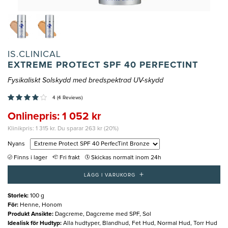
IS.CLINICAL
EXTREME PROTECT SPF 40 PERFECTINT
Fysikaliskt Solskydd med bredspektrad UV-skydd
4 (4 Reviews)
Onlinepris: 1 052 kr
Klinikpris: 1 315 kr. Du sparar 263 kr (20%)
Nyans
Finns i lager
Fri frakt
Skickas normalt inom 24h
+
LÄGG I VARUKORG
Storlek
:
100 g
För
:
Henne, Honom
Produkt Ansikte
:
Dagcreme, Dagcreme med SPF, Sol
Idealisk för Hudtyp
:
Alla hudtyper, Blandhud, Fet Hud, Normal Hud, Torr Hud