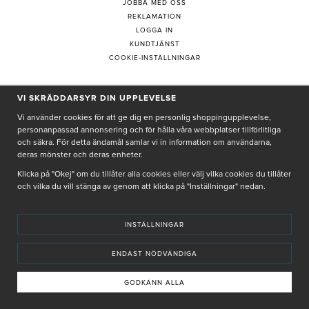
JOBBA MED OSS
REKLAMATION
LOGGA IN
KUNDTJÄNST
COOKIE-INSTÄLLNINGAR
PRENUMERERA PÅ NYHETSBREV
VI SKRÄDDARSYR DIN UPPLEVELSE
Vi använder cookies för att ge dig en personlig shoppingupplevelse,
personanpassad annonsering och för hålla våra webbplatser tillförlitliga
och säkra. För detta ändamål samlar vi in information om användarna,
deras mönster och deras enheter.
Genom att ge min e-post, accepterar jag Seth och Sally
integritetspolicy
Klicka på "Okej" om du tillåter alla cookies eller välj vilka cookies du tillåter
och vilka du vill stänga av genom att klicka på "Inställningar" nedan.
De uppgifter du matar in kommer endast användas till våra nyhetsbrev.
INSTÄLLNINGAR
ENDAST NÖDVÄNDIGA
© SETH AND SALLY 2025
PRIVACY POLICY
TERMS & CONDITIONS
INSTORE
4,9 I BETYG BASERAT PÅ ÖVER 5000 OMDÖMEN
GODKÄNN ALLA
INNEHÅLLET OCH REKOMMENDATIONERNA PÅ DENNA SIDA ÄR FRAMTAGNA OCH GRANSKADE
AV VÅRA AUKTORISERADE HUDTERAPEUTER.