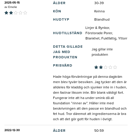
2025-05-15
ÅLDER
30-39
av
Emelie
KÖN
Kvinna
HUDTYP
Blandhud
Linjer & Rynkor,
HUDTILLSTÅND
Förstorade Porer,
Blankhet, Fuktfattig, Yttorr
DETTA GILLADE
Jag gillar inte
JAG MED
produkten
PRODUKTEN
PRISVÄRD
Hade höga förväntningar på denna dagkräm
men blev tyvärr besviken. Jag tycker att den är
alldeles för kladdig och sjunker inte in i huden,
den fastnar liksom inte. Blir blank väldigt fort.
Fungerar inte att ha under smink då all
foundation ”rinner av”. Håller inte med
beskrivningen att den passar en blandhud och
fet hud. Tror däremot att ingredienserna är bra
och att det gör gott för huden i övrigt.
2022-12-30
ÅLDER
50-59