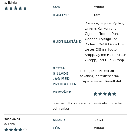
av
Bahrija
KÖN
Kvinna
HUDTYP
Torr
Rosacea, Linjer & Rynkor,
Linjer & Rynkor runt
Ögonen, Torrhet Runt
Ögonen, Synliga Kärl,
HUDTILLSTÅND
Rodnad, Grå & Livlös Utan
Lyster, Ojämn Hudton -
Kropp, Ojämn Hudstruktur
- Kropp, Torr Hud - Kropp
DETTA
Textur, Doft, Enkelt att
GILLADE
använda, Ingredienserna,
JAG MED
Förpackningen, Resultatet
PRODUKTEN
PRISVÄRD
bra med till sommaren att använda mot solen
och rynkor
2022-09-09
ÅLDER
50-59
av
Lena
KÖN
Kvinna