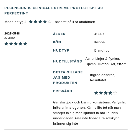
RECENSION IS.CLINICAL EXTREME PROTECT SPF 40
PERFECTINT
Medelbetyg 4
baserat på
4
st omdömen
2025-05-18
ÅLDER
40-49
av
Anna
KÖN
Kvinna
HUDTYP
Blandhud
Acne, Linjer & Rynkor,
HUDTILLSTÅND
Ojämn Hudton, Ärr, Yttorr
DETTA GILLADE
Ingredienserna,
JAG MED
Resultatet
PRODUKTEN
PRISVÄRD
Ganska tjock och krämig konsistens. Parfymfri.
Irriterar inte ögonen. Känns lite fet när man
smörjer in sig men sjunker in bra i huden
under dagen. Ger inte finnar. Bra solskydd,
bränner sig inte