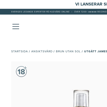
VI LANSERAR 
SVERIGES LEDANDE EXPERTER PÅ HUDVÅRD ONLINE
|
ÖVER 7200+ ★★★★★ RECENSI
/
/
/
UTGÅTT JAMES
STARTSIDA
ANSIKTSVÅRD
BRUN UTAN SOL