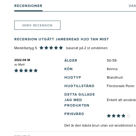
RECENSIONER
VA
SKRIV RECENSION
RECENSION UTGÅTT JAMESREAD H2O TAN MIST
Medelbetyg 5
baserat på
2
st omdömen
2022-04-18
ÅLDER
50-59
av
Marit
KÖN
Kvinna
HUDTYP
Blandhud
HUDTILLSTÅND
Förstorade Porer
DETTA GILLADE
JAG MED
Enkelt att använda
PRODUKTEN
PRISVÄRD
Det är den bästa brun utan sol ansiktsmist s