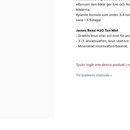
eftersom den både ger fukt och fixer
kläderna.
Kylande formula som under 3-4 timm
varar i 3-5 dagar
James Read H2O Tan Mist
- Gradvis brun utan sol-mist för ans
- 3 i 1; ansiktsvatten, brun utan so
- Mineralrikt rosenvatten-baserat.
Tyvärr ingår inte denna produkt i vårt
Till butikens startsida »