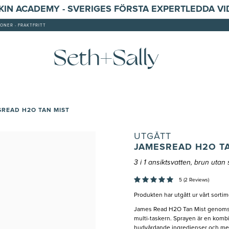
SKIN ACADEMY - SVERIGES FÖRSTA EXPERTLEDDA V
ONER - FRAKTFRITT
READ H2O TAN MIST
UTGÅTT
JAMESREAD H2O TA
3 i 1 ansiktsvatten, brun utan
5 (2 Reviews)
Produkten har utgått ur vårt sorti
James Read H2O Tan Mist genomski
multi-taskern. Sprayen är en komb
hudvårdande ingredienser och med