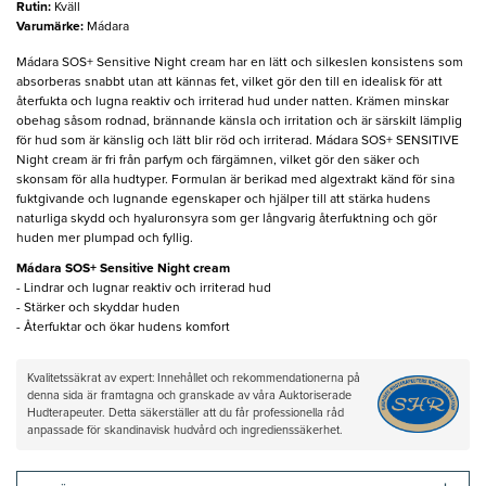
Rutin
:
Kväll
Varumärke
:
Mádara
Mádara SOS+ Sensitive Night cream har en lätt och silkeslen konsistens som
absorberas snabbt utan att kännas fet, vilket gör den till en idealisk för att
återfukta och lugna reaktiv och irriterad hud under natten. Krämen minskar
obehag såsom rodnad, brännande känsla och irritation och är särskilt lämplig
för hud som är känslig och lätt blir röd och irriterad. Mádara SOS+ SENSITIVE
Night cream är fri från parfym och färgämnen, vilket gör den säker och
skonsam för alla hudtyper. Formulan är berikad med algextrakt känd för sina
fuktgivande och lugnande egenskaper och hjälper till att stärka hudens
naturliga skydd och hyaluronsyra som ger långvarig återfuktning och gör
huden mer plumpad och fyllig.
Mádara SOS+ Sensitive Night cream
- Lindrar och lugnar reaktiv och irriterad hud
- Stärker och skyddar huden
- Återfuktar och ökar hudens komfort
Kvalitetssäkrat av expert: Innehållet och rekommendationerna på
denna sida är framtagna och granskade av våra Auktoriserade
Hudterapeuter. Detta säkerställer att du får professionella råd
anpassade för skandinavisk hudvård och ingredienssäkerhet.