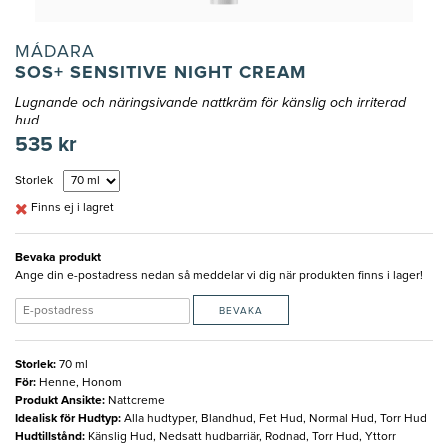
MÁDARA
SOS+ SENSITIVE NIGHT CREAM
Lugnande och näringsivande nattkräm för känslig och irriterad
hud
535 kr
Storlek
Finns ej i lagret
Bevaka produkt
Ange din e-postadress nedan så meddelar vi dig när produkten finns i lager!
BEVAKA
Storlek
:
70 ml
För
:
Henne, Honom
Produkt Ansikte
:
Nattcreme
Idealisk för Hudtyp
:
Alla hudtyper, Blandhud, Fet Hud, Normal Hud, Torr Hud
Hudtillstånd
:
Känslig Hud, Nedsatt hudbarriär, Rodnad, Torr Hud, Yttorr