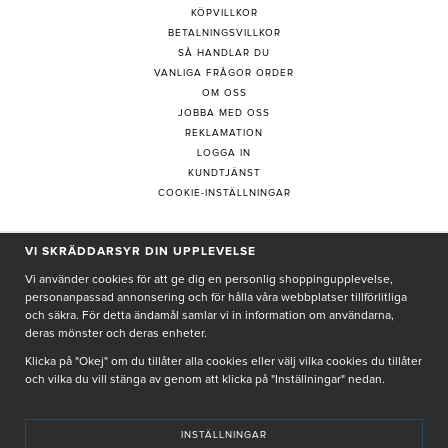
KÖPVILLKOR
BETALNINGSVILLKOR
SÅ HANDLAR DU
VANLIGA FRÅGOR ORDER
OM OSS
JOBBA MED OSS
REKLAMATION
LOGGA IN
KUNDTJÄNST
COOKIE-INSTÄLLNINGAR
PRENUMERERA PÅ NYHETSBREV
VI SKRÄDDARSYR DIN UPPLEVELSE
Vi använder cookies för att ge dig en personlig shoppingupplevelse,
personanpassad annonsering och för hålla våra webbplatser tillförlitliga
och säkra. För detta ändamål samlar vi in information om användarna,
deras mönster och deras enheter.
Genom att ge min e-post, accepterar jag Seth och Sally
integritetspolicy
Klicka på "Okej" om du tillåter alla cookies eller välj vilka cookies du tillåter
och vilka du vill stänga av genom att klicka på "Inställningar" nedan.
De uppgifter du matar in kommer endast användas till våra nyhetsbrev.
INSTÄLLNINGAR