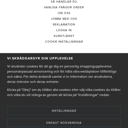
SÅ HANDLAR DU
VANLIGA FRÅGOR ORDER
OM OSS
JOBBA MED OSS
REKLAMATION
LOGGA IN
KUNDTJÄNST
COOKIE-INSTÄLLNINGAR
VI SKRÄDDARSYR DIN UPPLEVELSE
PRENUMERERA PÅ NYHETSBREV
Vi använder cookies för att ge dig en personlig shoppingupplevelse,
personanpassad annonsering och för hålla våra webbplatser tillförlitliga
och säkra. För detta ändamål samlar vi in information om användarna,
deras mönster och deras enheter.
Genom att ge min e-post, accepterar jag Seth och Sally
integritetspolicy
Klicka på "Okej" om du tillåter alla cookies eller välj vilka cookies du tillåter
och vilka du vill stänga av genom att klicka på "Inställningar" nedan.
De uppgifter du matar in kommer endast användas till våra nyhetsbrev.
INSTÄLLNINGAR
ENDAST NÖDVÄNDIGA