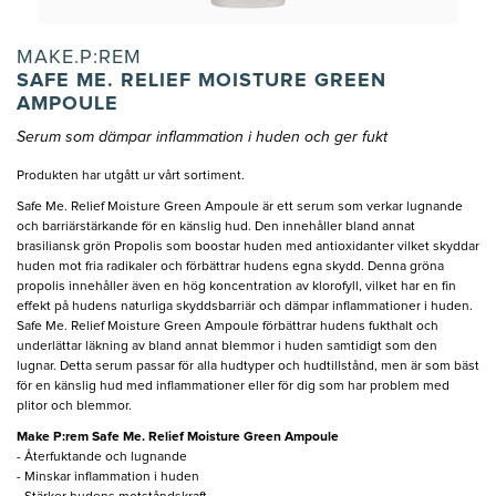
MAKE.P:REM
SAFE ME. RELIEF MOISTURE GREEN
AMPOULE
Serum som dämpar inflammation i huden och ger fukt
Produkten har utgått ur vårt sortiment.
Safe Me. Relief Moisture Green Ampoule är ett serum som verkar lugnande
och barriärstärkande för en känslig hud. Den innehåller bland annat
brasiliansk grön Propolis som boostar huden med antioxidanter vilket skyddar
huden mot fria radikaler och förbättrar hudens egna skydd. Denna gröna
propolis innehåller även en hög koncentration av klorofyll, vilket har en fin
effekt på hudens naturliga skyddsbarriär och dämpar inflammationer i huden.
Safe Me. Relief Moisture Green Ampoule förbättrar hudens fukthalt och
underlättar läkning av bland annat blemmor i huden samtidigt som den
lugnar. Detta serum passar för alla hudtyper och hudtillstånd, men är som bäst
för en känslig hud med inflammationer eller för dig som har problem med
plitor och blemmor.
Make P:rem Safe Me. Relief Moisture Green Ampoule
- Återfuktande och lugnande
- Minskar inflammation i huden