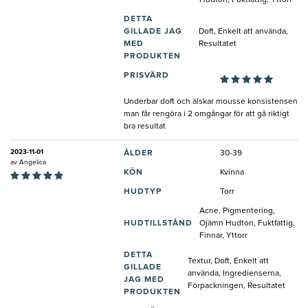
Hudton, Fuktfattig, Yttorr
DETTA
GILLADE JAG
Doft, Enkelt att använda,
MED
Resultatet
PRODUKTEN
PRISVÄRD
Underbar doft och älskar mousse konsistensen
man får rengöra i 2 omgångar för att gå riktigt
bra resultat
2023-11-01
ÅLDER
30-39
av
Angelica
KÖN
Kvinna
HUDTYP
Torr
Acne, Pigmentering,
HUDTILLSTÅND
Ojämn Hudton, Fuktfattig,
Finnar, Yttorr
DETTA
Textur, Doft, Enkelt att
GILLADE
använda, Ingredienserna,
JAG MED
Förpackningen, Resultatet
PRODUKTEN