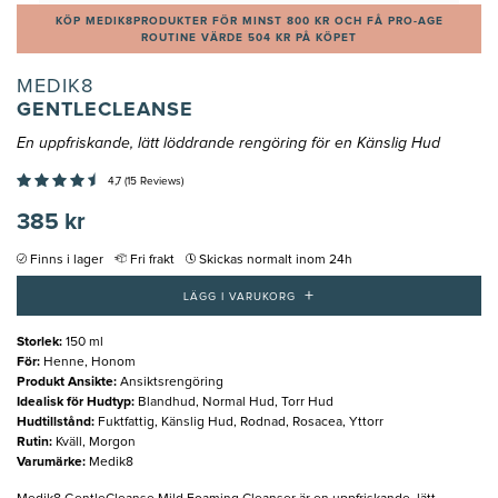
KÖP MEDIK8PRODUKTER FÖR MINST 800 KR OCH FÅ PRO-AGE
ROUTINE VÄRDE 504 KR PÅ KÖPET
MEDIK8
GENTLECLEANSE
En uppfriskande, lätt löddrande rengöring för en Känslig Hud
4,7 (15 Reviews)
385 kr
Finns i lager
Fri frakt
Skickas normalt inom 24h
+
LÄGG I VARUKORG
Storlek
:
150 ml
För
:
Henne, Honom
Produkt Ansikte
:
Ansiktsrengöring
Idealisk för Hudtyp
:
Blandhud, Normal Hud, Torr Hud
Hudtillstånd
:
Fuktfattig, Känslig Hud, Rodnad, Rosacea, Yttorr
Rutin
:
Kväll, Morgon
Varumärke
:
Medik8