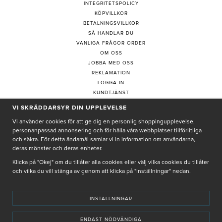
INTEGRITETSPOLICY
KÖPVILLKOR
BETALNINGSVILLKOR
SÅ HANDLAR DU
VANLIGA FRÅGOR ORDER
OM OSS
JOBBA MED OSS
REKLAMATION
LOGGA IN
KUNDTJÄNST
COOKIE-INSTÄLLNINGAR
VI SKRÄDDARSYR DIN UPPLEVELSE
Vi använder cookies för att ge dig en personlig shoppingupplevelse,
personanpassad annonsering och för hålla våra webbplatser tillförlitliga
PRENUMERERA PÅ NYHETSBREV
och säkra. För detta ändamål samlar vi in information om användarna,
deras mönster och deras enheter.
Klicka på "Okej" om du tillåter alla cookies eller välj vilka cookies du tillåter
och vilka du vill stänga av genom att klicka på "Inställningar" nedan.
Genom att ge min e-post, accepterar jag Seth och Sally
integritetspolicy
De uppgifter du matar in kommer endast användas till våra nyhetsbrev.
INSTÄLLNINGAR
ENDAST NÖDVÄNDIGA