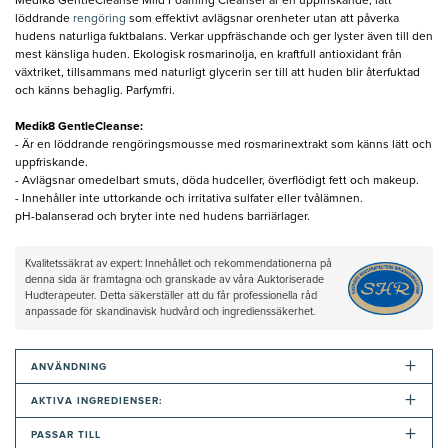
Medik8 GentleCleanse Mild Foaming Cleanser är en uppfriskande, lätt
löddrande
rengöring
som effektivt avlägsnar orenheter utan att påverka
hudens naturliga fuktbalans. Verkar uppfräschande och ger lyster även till den
mest känsliga huden. Ekologisk rosmarinolja, en kraftfull antioxidant från
växtriket, tillsammans med naturligt glycerin ser till att huden blir återfuktad
och känns behaglig. Parfymfri.
Medik8 GentleCleanse:
- Är en löddrande rengöringsmousse med rosmarinextrakt som känns lätt och
uppfriskande.
- Avlägsnar omedelbart smuts, döda hudceller, överflödigt fett och makeup.
- Innehåller inte uttorkande och irritativa sulfater eller tvålämnen.
pH-balanserad och bryter inte ned hudens barriärlager.
Kvalitetssäkrat av expert: Innehållet och rekommendationerna på
denna sida är framtagna och granskade av våra Auktoriserade
Hudterapeuter. Detta säkerställer att du får professionella råd
anpassade för skandinavisk hudvård och ingredienssäkerhet.
+
ANVÄNDNING
+
AKTIVA INGREDIENSER:
+
PASSAR TILL