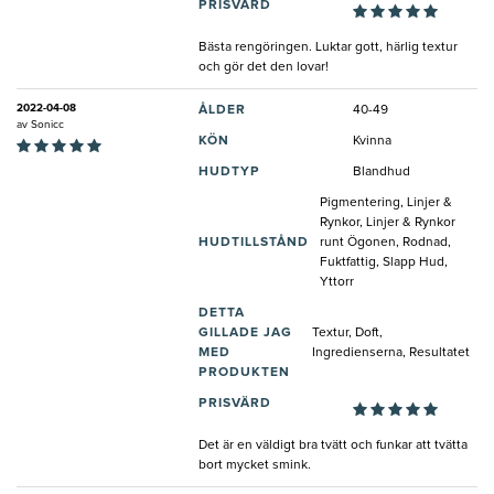
PRISVÄRD
Bästa rengöringen. Luktar gott, härlig textur
och gör det den lovar!
2022-04-08
ÅLDER
40-49
av
Sonicc
KÖN
Kvinna
HUDTYP
Blandhud
Pigmentering, Linjer &
Rynkor, Linjer & Rynkor
HUDTILLSTÅND
runt Ögonen, Rodnad,
Fuktfattig, Slapp Hud,
Yttorr
DETTA
GILLADE JAG
Textur, Doft,
MED
Ingredienserna, Resultatet
PRODUKTEN
PRISVÄRD
Det är en väldigt bra tvätt och funkar att tvätta
bort mycket smink.