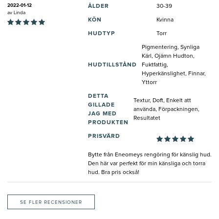
2022-01-12
ÅLDER
30-39
av
Linda
KÖN
Kvinna
HUDTYP
Torr
Pigmentering, Synliga
Kärl, Ojämn Hudton,
HUDTILLSTÅND
Fuktfattig,
Hyperkänslighet, Finnar,
Yttorr
DETTA
Textur, Doft, Enkelt att
GILLADE
använda, Förpackningen,
JAG MED
Resultatet
PRODUKTEN
PRISVÄRD
Bytte från Eneomeys rengöring för känslig hud.
Den här var perfekt för min känsliga och torra
hud. Bra pris också!
SE FLER RECENSIONER