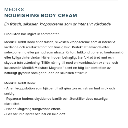
MEDIK8
NOURISHING BODY CREAM
En fräsch, silkeslen kroppscreme som är intensivt vårdande
Produkten har utgått ur sortimentet.
Medik8 Hydr8 Body är en fräsch, silkeslen kroppscreme som är intensivt
vårdande och återfuktar torr och fnasig hud. Perfekt att använda efter
solexponering eller på hud som utsatts för torr, luftkonditionerad kontorsmiljö
eller kyliga vintervindar. Håller huden behagligt återfuktad året runt och
skyddar från uttorkning. Tillför näring till med en kombination av shea- och
kakaosmör, Medik8 Moisture Magnets™ samt en hög koncentration av
naturligt glycerin som ger huden en silkeslen struktur.
Medik8 Hydr8 Body:
- Är en kroppslotion som hjälper till att göra torr och stram hud mjuk och
smidig.
- Reparerar hudens skyddande barriär och återställer dess naturliga
elasticitet.
- Har en långvarig fuktgivande effekt.
- Ger naturlig lyster och har en mild doft.