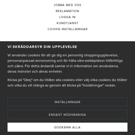
JOBBA MED OSS
REKLAMATION
LOGGA IN
KUNDTJÄNST
COOKIE-INSTÄLLNINGAR
VI SKRÄDDARSYR DIN UPPLEVELSE
PRENUMERERA PÅ NYHETSBREV
Vi använder cookies för att ge dig en personlig shoppingupplevelse,
personanpassad annonsering och för hålla våra webbplatser tillförlitliga
och säkra. För detta ändamål samlar vi in information om användarna,
deras mönster och deras enheter.
Genom att ge min e-post, accepterar jag Seth och Sally
integritetspolicy
Klicka på "Okej" om du tillåter alla cookies eller välj vilka cookies du tillåter
och vilka du vill stänga av genom att klicka på "Inställningar" nedan.
De uppgifter du matar in kommer endast användas till våra nyhetsbrev.
INSTÄLLNINGAR
ENDAST NÖDVÄNDIGA
© SETH AND SALLY 2025
PRIVACY POLICY
TERMS & CONDITIONS
INSTORE
4,9 I BETYG BASERAT PÅ ÖVER 5000 OMDÖMEN
GODKÄNN ALLA
INNEHÅLLET OCH REKOMMENDATIONERNA PÅ DENNA SIDA ÄR FRAMTAGNA OCH GRANSKADE
AV VÅRA AUKTORISERADE HUDTERAPEUTER.