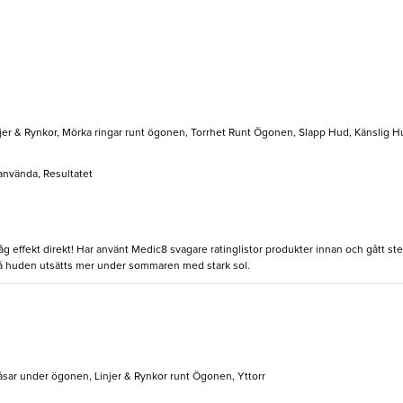
jer & Rynkor, Mörka ringar runt ögonen, Torrhet Runt Ögonen, Slapp Hud, Känslig H
 använda, Resultatet
 effekt direkt! Har använt Medic8 svagare ratinglistor produkter innan och gått steg
 huden utsätts mer under sommaren med stark sol.
Påsar under ögonen, Linjer & Rynkor runt Ögonen, Yttorr