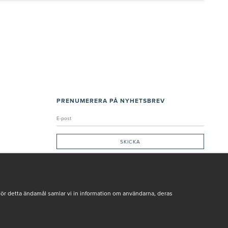
PRENUMERERA PÅ NYHETSBREV
Genom att ge min e-post, accepterar jag Seth och Sally
integritetspolicy
De uppgifter du matar in kommer endast användas till våra nyhetsbrev.
För detta ändamål samlar vi in information om användarna, deras