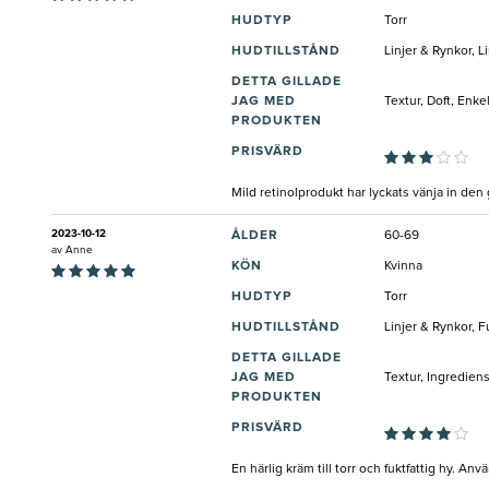
HUDTYP
Torr
HUDTILLSTÅND
Linjer & Rynkor, L
DETTA GILLADE
JAG MED
Textur, Doft, Enk
PRODUKTEN
PRISVÄRD
Mild retinolprodukt har lyckats vänja in den
2023-10-12
ÅLDER
60-69
av
Anne
KÖN
Kvinna
HUDTYP
Torr
HUDTILLSTÅND
Linjer & Rynkor, F
DETTA GILLADE
JAG MED
Textur, Ingredien
PRODUKTEN
PRISVÄRD
En härlig kräm till torr och fuktfattig hy. A