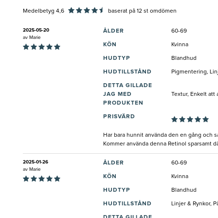
Medelbetyg 4,6
baserat på
12
st omdömen
2025-05-20
ÅLDER
60-69
av
Marie
KÖN
Kvinna
HUDTYP
Blandhud
HUDTILLSTÅND
Pigmentering, Lin
DETTA GILLADE
JAG MED
Textur, Enkelt att
PRODUKTEN
PRISVÄRD
Har bara hunnit använda den en gång och såg
Kommer använda denna Retinol sparsamt då
2025-01-26
ÅLDER
60-69
av
Marie
KÖN
Kvinna
HUDTYP
Blandhud
HUDTILLSTÅND
Linjer & Rynkor, 
DETTA GILLADE