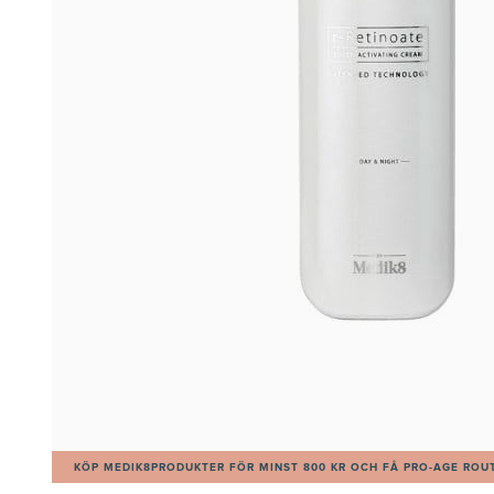
KÖP MEDIK8PRODUKTER FÖR MINST 800 KR OCH FÅ PRO-AGE ROUT