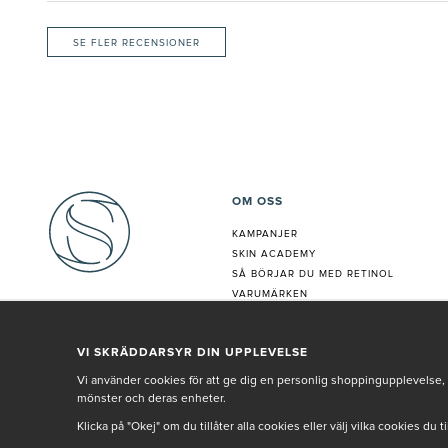
SE FLER RECENSIONER
OM OSS
KAMPANJER
SKIN ACADEMY
S
Å BÖRJAR DU MED RETINOL
VARUMÄRKEN
HUDANALYS
BEHANDLING
VI SKRÄDDARSYR DIN UPPLEVELSE
VÅR PERSONAL
Vi använder cookies för att ge dig en personlig shoppingupplevelse, 
mönster och deras enheter.
Klicka på "Okej" om du tillåter alla cookies eller välj vilka cookies du 