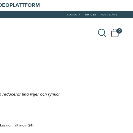
IDEOPLATTFORM
LOGGA IN
OM OSS
KUNDTJÄNST
0
reducerar fina linjer och rynkor
ckas normalt inom 24h