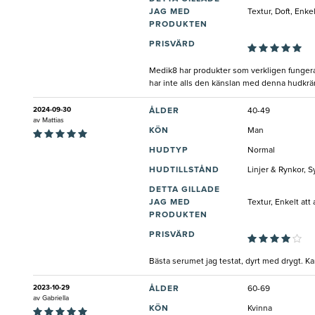
JAG MED
Textur, Doft, Enk
PRODUKTEN
PRISVÄRD
Medik8 har produkter som verkligen fungera
har inte alls den känslan med denna hudkr
2024-09-30
ÅLDER
40-49
av
Mattias
KÖN
Man
HUDTYP
Normal
HUDTILLSTÅND
Linjer & Rynkor, S
DETTA GILLADE
JAG MED
Textur, Enkelt att
PRODUKTEN
PRISVÄRD
Bästa serumet jag testat, dyrt med drygt. Ka
2023-10-29
ÅLDER
60-69
av
Gabriella
KÖN
Kvinna