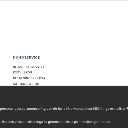
KUNDSERVICE
INTEGRITETSPOLICY
KÖPVILLKOR
BETALNINGSVILLKOR
SÅ HANDLAR DU
VANLIGA FRÅGOR ORDER
OM OSS
JOBBA MED OSS
REKLAMATION
personanpassad annonsering och för hålla våra webbplatser tillförlitliga och säkra. 
COOKIE-INSTÄLLNINGAR
tillåter och vilka du vill stänga av genom att klicka på "Inställningar" nedan.