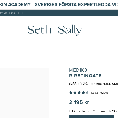
SKIN ACADEMY - SVERIGES FÖRSTA EXPERTLEDDA V
ONER - FRAKTFRITT
MEDIK8
R-RETINOATE
Exklusiv 24h-serumcreme som 
4,6 (12 Reviews)
2 195 kr
Finns i lager
Fri frakt
Ski