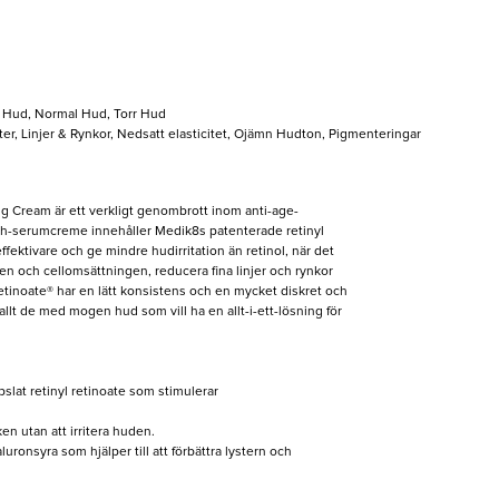
 Hud, Normal Hud, Torr Hud
ter, Linjer & Rynkor, Nedsatt elasticitet, Ojämn Hudton, Pigmenteringar
g Cream är ett verkligt genombrott inom anti-age-
h-serumcreme innehåller Medik8s patenterade retinyl
ffektivare och ge mindre hudirritation än retinol, när det
sen och cellomsättningen, reducera fina linjer och rynkor
Retinoate® har en lätt konsistens och en mycket diskret och
r allt de med mogen hud som vill ha en allt-i-ett-lösning för
lat retinyl retinoate som stimulerar
en utan att irritera huden.
uronsyra som hjälper till att förbättra lystern och