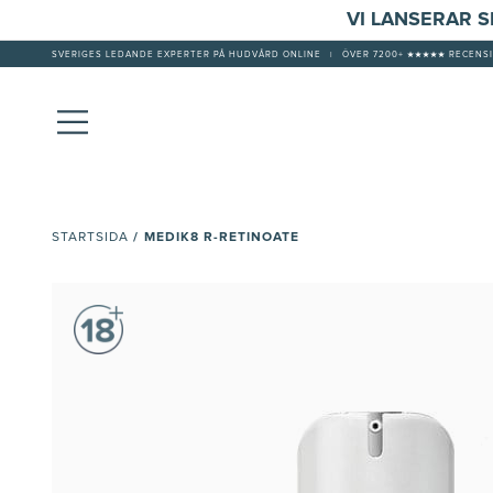
VI LANSERAR 
SVERIGES LEDANDE EXPERTER PÅ HUDVÅRD ONLINE
|
ÖVER 7200+ ★★★★★ RECENSI
/
MEDIK8 R-RETINOATE
STARTSIDA