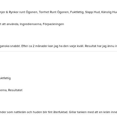
injer & Rynkor runt Ögonen, Torrhet Runt Ögonen, Fuktfattig, Slapp Hud, Känslig Hud,
elt att använda, Ingredienserna, Förpackningen
 ganska snabbt. Efter ca 2 månader kan jag ha den varje kväll. Resultat har jag ännu i
uktfattig
serna, Resultatet
nvänder som nattkräm och huden blir fint återfuktad. Gillar tanken med att en kräm inne