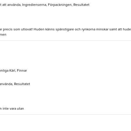
elt att använda, Ingredienserna, Förpackningen, Resultatet
r precis som utlovat! Huden känns spänstigare och rynkorna minskar samt att huden 
ämen
ynliga Kärl, Finnar
 använda, Resultatet
n inte vara utan