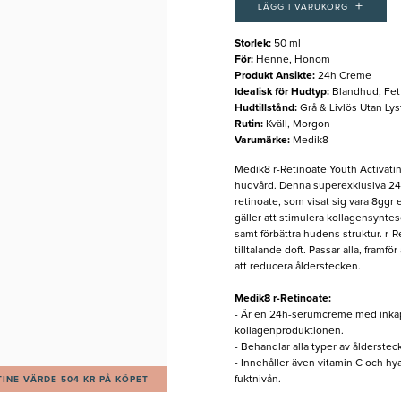
+
LÄGG I VARUKORG
Storlek
:
50 ml
För
:
Henne, Honom
Produkt Ansikte
:
24h Creme
Idealisk för Hudtyp
:
Blandhud, Fet
Hudtillstånd
:
Grå & Livlös Utan Lys
Rutin
:
Kväll, Morgon
Varumärke
:
Medik8
Medik8 r-Retinoate Youth Activatin
hudvård. Denna superexklusiva 24
retinoate, som visat sig vara 8ggr e
gäller att stimulera kollagensynte
samt förbättra hudens struktur. r-
tilltalande doft. Passar alla, framfö
att reducera ålderstecken.
Medik8 r-Retinoate:
- Är en 24h-serumcreme med inkaps
kollagenproduktionen.
- Behandlar alla typer av åldersteck
- Innehåller även vitamin C och hyal
fuktnivån.
INE VÄRDE 504 KR PÅ KÖPET