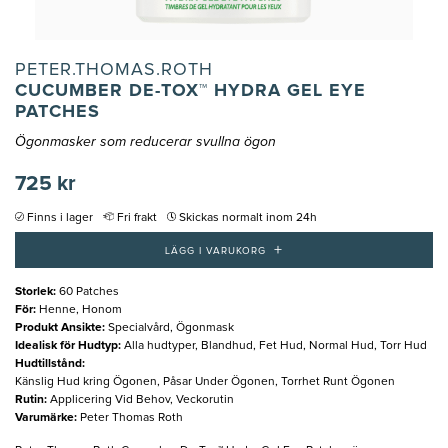
PETER.THOMAS.ROTH
CUCUMBER DE-TOX™ HYDRA GEL EYE
PATCHES
Ögonmasker som reducerar svullna ögon
725 kr
Finns i lager
Fri frakt
Skickas normalt inom 24h
+
LÄGG I VARUKORG
Storlek
:
60 Patches
För
:
Henne, Honom
Produkt Ansikte
:
Specialvård, Ögonmask
Idealisk för Hudtyp
:
Alla hudtyper, Blandhud, Fet Hud, Normal Hud, Torr Hud
Hudtillstånd
:
Känslig Hud kring Ögonen, Påsar Under Ögonen, Torrhet Runt Ögonen
Rutin
:
Applicering Vid Behov, Veckorutin
Varumärke
:
Peter Thomas Roth