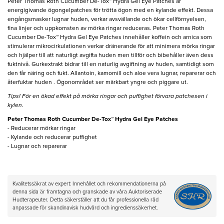
Peter Thomas Roth Cucumber De-Tox™ Hydra Gel Eye Patches är
energigivande ögongelpatches för trötta ögon med en kylande effekt. Dessa
engångsmasker lugnar huden, verkar avsvällande och ökar cellförnyelsen,
fina linjer och uppkomsten av mörka ringar reduceras. Peter Thomas Roth
Cucumber De-Tox™ Hydra Gel Eye Patches innehåller koffein och arnica som
stimulerar mikrocirkulationen verkar dränerande för att minimera mörka ringar
och hjälper till att naturligt avgifta huden men tillför och bibehåller även dess
fuktnivå. Gurkextrakt bidrar till en naturlig avgiftning av huden, samtidigt som
den får näring och fukt. Allantoin, kamomill och aloe vera lugnar, reparerar och
återfuktar huden . Ögonområdet ser märkbart yngre och piggare ut.
Tips! För en ökad effekt på mörka ringar och puffighet förvara patchesen i
kylen.
Peter Thomas Roth Cucumber De-Tox™ Hydra Gel Eye Patches​
- Reducerar mörkar ringar
- Kylande och reducerar puffighet
- Lugnar och reparerar
Kvalitetssäkrat av expert: Innehållet och rekommendationerna på
denna sida är framtagna och granskade av våra Auktoriserade
Hudterapeuter. Detta säkerställer att du får professionella råd
anpassade för skandinavisk hudvård och ingredienssäkerhet.