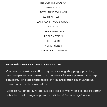
INTEGRITETSPOLICY
KÖPVILLKOR
BETALNINGSVILLKOR
SÅ HANDLAR DU
VANLIGA FRÅGOR ORDER
OM OSS
JOBBA MED OSS
REKLAMATION
LOGGA IN
KUNDTJÄNST
COOKIE-INSTÄLLNINGAR
VI SKRÄDDARSYR DIN UPPLEVELSE
PRENUMERERA PÅ NYHETSBREV
Vi använder cookies för att ge dig en personlig shoppingupplevelse,
personanpassad annonsering och för hålla våra webbplatser tillförlitliga
och säkra. För detta ändamål samlar vi in information om användarna,
deras mönster och deras enheter.
Genom att ge min e-post, accepterar jag Seth och Sally
integritetspolicy
Klicka på "Okej" om du tillåter alla cookies eller välj vilka cookies du tillåter
och vilka du vill stänga av genom att klicka på "Inställningar" nedan.
De uppgifter du matar in kommer endast användas till våra nyhetsbrev.