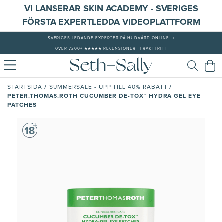
VI LANSERAR SKIN ACADEMY - SVERIGES
FÖRSTA EXPERTLEDDA VIDEOPLATTFORM
SVERIGES LEDANDE EXPERTER PÅ HUDVÅRD ONLINE
|
ÖVER 7200+ ★★★★★ RECENSIONER - FRAKTFRITT
/
/
STARTSIDA
SUMMERSALE - UPP TILL 40% RABATT
PETER.THOMAS.ROTH CUCUMBER DE-TOX™ HYDRA GEL EYE
PATCHES