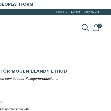
IDEOPLATTFORM
LOGGA IN
OM OSS
KUNDTJÄNST
0
E FÖR MOGEN BLAND/FETHUD
uden som boostar Kollagenproduktionen
r
0%)
ckas normalt inom 24h