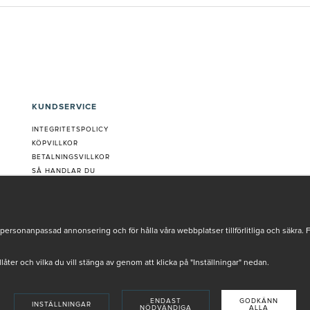
KUNDSERVICE
INTEGRITETSPOLICY
KÖPVILLKOR
BETALNINGSVILLKOR
SÅ HANDLAR DU
VANLIGA FRÅGOR ORDER
OM OSS
JOBBA MED OSS
REKLAMATION
personanpassad annonsering och för hålla våra webbplatser tillförlitliga och säkra. 
COOKIE-INSTÄLLNINGAR
tillåter och vilka du vill stänga av genom att klicka på "Inställningar" nedan.
ENDAST
GODKÄNN
INSTÄLLNINGAR
NÖDVÄNDIGA
ALLA