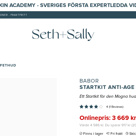
SKIN ACADEMY - SVERIGES FÖRSTA EXPERTLEDDA V
ONER - FRAKTFRITT
/FETHUD
BABOR
STARTKIT ANTI-AG
Ett Startkit för den Mogna h
4 (1 Reviews)
Onlinepris: 3 669 k
Värde 4 586 kr. Du sparar 917 kr (2
Finns i lager
Fri frakt
Ski