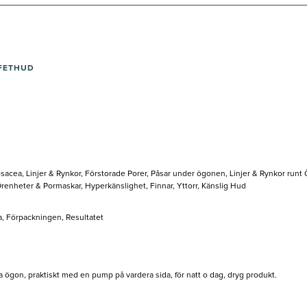
/FETHUD
sacea, Linjer & Rynkor, Förstorade Porer, Påsar under ögonen, Linjer & Rynkor run
Orenheter & Pormaskar, Hyperkänslighet, Finnar, Yttorr, Känslig Hud
a, Förpackningen, Resultatet
ögon, praktiskt med en pump på vardera sida, för natt o dag, dryg produkt.