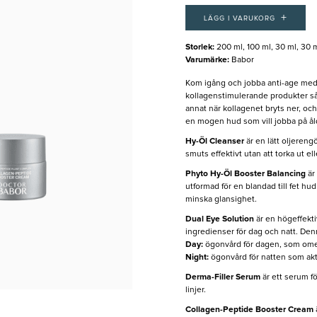
+
LÄGG I VARUKORG
Storlek
:
200 ml, 100 ml, 30 ml, 30 
Varumärke
:
Babor
Kom igång och jobba anti-age med 
kollagenstimulerande produkter så 
annat när kollagenet bryts ner, och
en mogen hud som vill jobba på ål
Hy-Öl Cleanser
är en lätt oljeren
smuts effektivt utan att torka ut el
Phyto Hy-Öl Booster Balancing
är 
utformad för en blandad till fet 
minska glansighet.
Dual Eye Solution
är en högeffekti
ingredienser för dag och natt. Den
Day:
ögonvård för dagen, som omed
Night:
ögonvård för natten som akt
Derma-Filler Serum
är ett serum f
linjer.
Collagen-Peptide Booster Cream