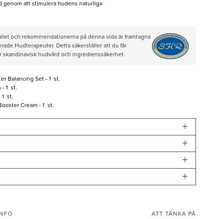
ud genom att stimulera hudens naturliga
hållet och rekommendationerna på denna sida är framtagna
rade Hudterapeuter. Detta säkerställer att du får
ör skandinavisk hudvård och ingredienssäkerhet.
 Balancing Set - 1 st.
- 1 st.
1 st.
ooster Cream - 1 st.
+
+
+
+
INFO
ATT TÄNKA PÅ