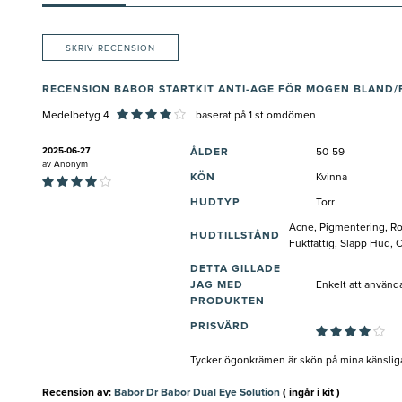
SKRIV RECENSION
RECENSION BABOR STARTKIT ANTI-AGE FÖR MOGEN BLAND
Medelbetyg 4
baserat på
1
st omdömen
2025-06-27
ÅLDER
50-59
av
Anonym
KÖN
Kvinna
HUDTYP
Torr
Acne, Pigmentering, Ro
HUDTILLSTÅND
Fuktfattig, Slapp Hud, 
DETTA GILLADE
JAG MED
Enkelt att använd
PRODUKTEN
PRISVÄRD
Tycker ögonkrämen är skön på mina känsliga 
Recension av:
Babor Dr Babor Dual Eye Solution
( ingår i kit )