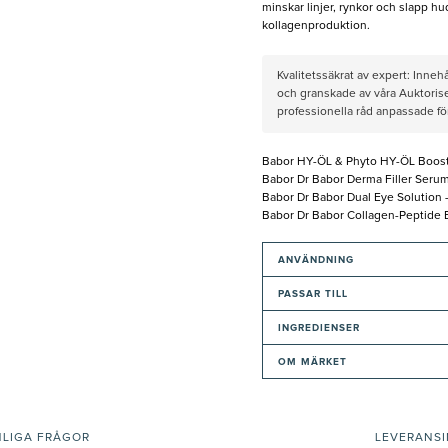
minskar linjer, rynkor och slapp h
kollagenproduktion.
Kvalitetssäkrat av expert: Inne
och granskade av våra Auktorise
professionella råd anpassade f
Babor HY-ÖL & Phyto HY-ÖL Booster
Babor Dr Babor Derma Filler Serum 
Babor Dr Babor Dual Eye Solution - 
Babor Dr Babor Collagen-Peptide B
ANVÄNDNING
PASSAR TILL
INGREDIENSER
OM MÄRKET
NLIGA FRÅGOR
LEVERANS