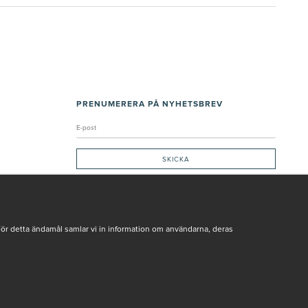
PRENUMERERA PÅ NYHETSBREV
Genom att ge min e-post, accepterar jag Seth och Sally
integritetspolicy
De uppgifter du matar in kommer endast användas till våra nyhetsbrev.
För detta ändamål samlar vi in information om användarna, deras