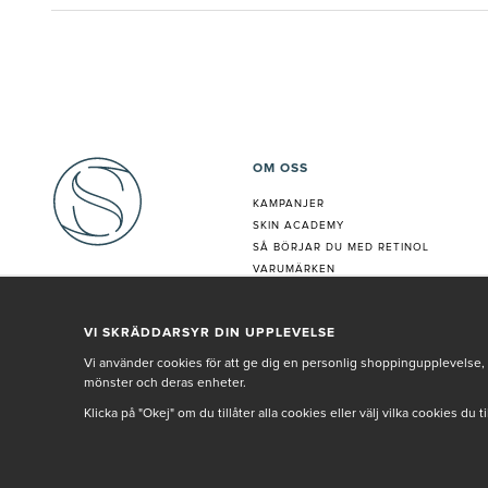
OM OSS
KAMPANJER
SKIN ACADEMY
S
Å BÖRJAR DU MED RETINOL
VARUMÄRKEN
HUDANALYS
BEHANDLING
VI SKRÄDDARSYR DIN UPPLEVELSE
VÅR PERSONAL
Vi använder cookies för att ge dig en personlig shoppingupplevelse, 
mönster och deras enheter.
Klicka på "Okej" om du tillåter alla cookies eller välj vilka cookies du 