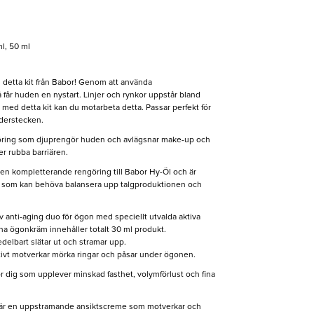
ml, 50 ml
detta kit från Babor! Genom att använda
får huden en nystart. Linjer och rynkor uppstår bland
 med detta kit kan du motarbeta detta. Passar perfekt för
derstecken.
göring som djuprengör huden och avlägsnar make-up och
ler rubba barriären.
en kompletterande rengöring till Babor Hy-Öl och är
hud som kan behöva balansera upp talgproduktionen och
v anti-aging duo för ögon med speciellt utvalda aktiva
na ögonkräm innehåller totalt 30 ml produkt.
elbart slätar ut och stramar upp.
ivt motverkar mörka ringar och påsar under ögonen.
ör dig som upplever minskad fasthet, volymförlust och fina
är en uppstramande ansiktscreme som motverkar och