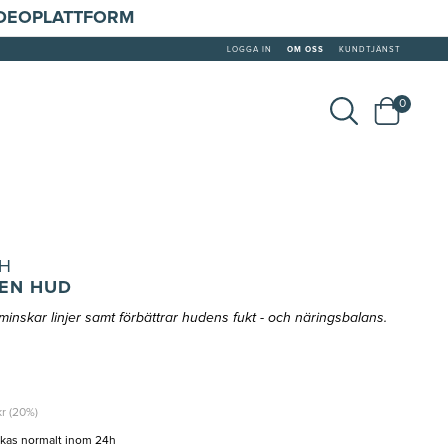
IDEOPLATTFORM
LOGGA IN
OM OSS
KUNDTJÄNST
0
H
GEN HUD
 minskar linjer samt förbättrar hudens fukt - och näringsbalans.
kr (20%)
ckas normalt inom 24h