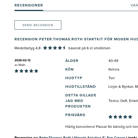
RECENSIONER
VA
SKRIV RECENSION
RECENSION PETER.THOMAS.ROTH STARTKIT FÖR MOGEN HU
Medelbetyg 4,8
baserat på
6
st omdömen
2026-02-13
ÅLDER
40-49
av
Malin
KÖN
Kvinna
HUDTYP
Torr
HUDTILLSTÅND
Linjer & Rynkor, 
DETTA GILLADE
JAG MED
Textur, Doft, Enke
PRODUKTEN
PRISVÄRD
Härlig konsistens! Passar för känslig och tor