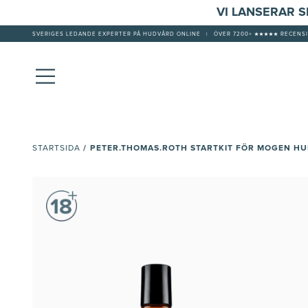
VI LANSERAR 
SVERIGES LEDANDE EXPERTER PÅ HUDVÅRD ONLINE
|
ÖVER 7200+ ★★★★★ RECENSI
/
PETER.THOMAS.ROTH STARTKIT FÖR MOGEN H
STARTSIDA