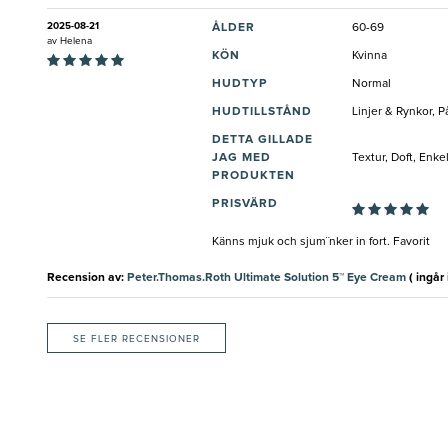
2025-08-21
ÅLDER
60-69
av
Helena
KÖN
Kvinna
HUDTYP
Normal
HUDTILLSTÅND
Linjer & Rynkor, 
DETTA GILLADE
JAG MED
Textur, Doft, Enk
PRODUKTEN
PRISVÄRD
Känns mjuk och sjum¨nker in fort. Favorit
Recension av:
Peter.Thomas.Roth Ultimate Solution 5™ Eye Cream
( ingår i
SE FLER RECENSIONER