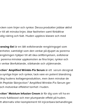
tecken som linjer och rynkor. Dessa produkter jobbar aktivt
till att minska linjer, ökar fastheten samt förbättrar
ig näring och fukt. Huden upplevs klarare och med
eansing Gel
är en lätt exfolierande rengöringsgel som
renheter, samtidigt som den verkar på djupet av porerna
ngöringen hjälper till att öka cellförnyelsen, exfolierar
 porerna minskar uppkomsten av fina linjer, rynkor och
ch verkar återfuktande, stärkande och utjämnande.
ction™ Amplified Wrinkle-Fix Serum
är ett serum designat
ka synliga linjer och rynkor, tack vare en potent blandning
igång hudens kollagenproduktion, men även minskar de
th Peptide Skinjection™ Amplified Wrinkle-Fix Serum ger
och motverkar effektivt torrhet i huden.
ction™ Moisture Infusion Cream
är för dig som vill ha en
ensiv fuktboost och mer plumpande effekt på huden.
 alternativ eller komplement till injicerbara behandlingar.