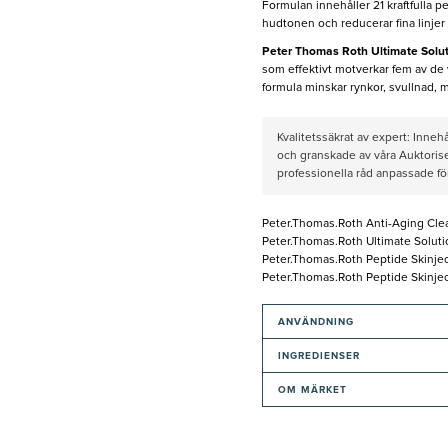
Formulan innehåller 21 kraftfulla 
hudtonen och reducerar fina linjer
Peter Thomas Roth Ultimate Solu
som effektivt motverkar fem av de
formula minskar rynkor, svullnad, m
Kvalitetssäkrat av expert: Inne
och granskade av våra Auktorise
professionella råd anpassade f
Peter.Thomas.Roth Anti-Aging Clean
Peter.Thomas.Roth Ultimate Solutio
Peter.Thomas.Roth Peptide Skinject
Peter.Thomas.Roth Peptide Skinject
ANVÄNDNING
INGREDIENSER
OM MÄRKET