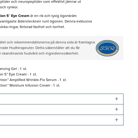
peptider och neuropeptider som effektivt jämnar ut
 och rynkor.
tion 5™ Eye Cream
är en rik och lyxig ögonkräm
 vanligaste ålderstecknen runt ögonen. Denna exklusiva
örka ringar, förlorad fasthet och torrhet.
hållet och rekommendationerna på denna sida är framtagna
rade Hudterapeuter. Detta säkerställer att du får
ör skandinavisk hudvård och ingredienssäkerhet.
sing Gel - 1 st.
n 5™ Eye Cream - 1 st.
ion™ Amplified Wrinkle-Fix Serum - 1 st.
ion™ Moisture Infusion Cream - 1 st.
+
+
+