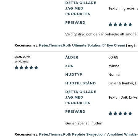
DETTA GILLADE
JAG MED
Textur, Ingredien
PRODUKTEN
PRISVÄRD
Väldigt dryg och den är behaglig att smörja
Recension av:
Peter.Thomas.Roth Ultimate Solution 5™ Eye Cream
( ingår i
2025-09-14
ÅLDER
60-69
av
Helena
KÖN
Kvinna
HUDTYP
Normal
HUDTILLSTÅND
Linjer & Rynkor, 
DETTA GILLADE
JAG MED
Textur, Doft, Enk
PRODUKTEN
PRISVÄRD
Ger en spänst i huden
Recension av:
Peter.Thomas.Roth Peptide Skinjection™ Amplified Wrinkle