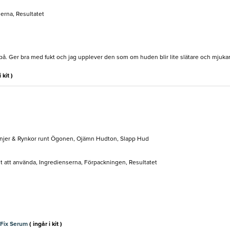
serna, Resultatet
 på. Ger bra med fukt och jag upplever den som om huden blir lite slätare och mjuk
 kit )
Linjer & Rynkor runt Ögonen, Ojämn Hudton, Slapp Hud
elt att använda, Ingredienserna, Förpackningen, Resultatet
-Fix Serum
( ingår i kit )