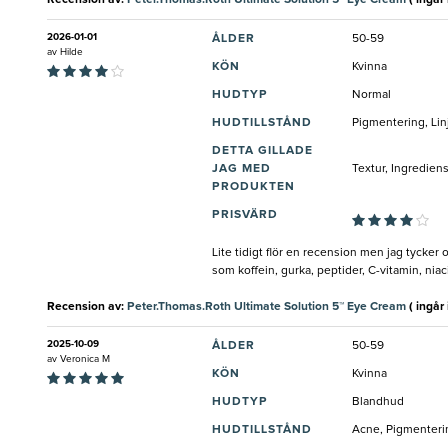
Recension av:
Peter.Thomas.Roth Ultimate Solution 5™ Eye Cream
( ingår i
2026-01-01
ÅLDER
50-59
av
Hilde
KÖN
Kvinna
HUDTYP
Normal
HUDTILLSTÅND
Pigmentering, Lin
DETTA GILLADE
JAG MED
Textur, Ingredien
PRODUKTEN
PRISVÄRD
Lite tidigt flör en recension men jag tycke
som koffein, gurka, peptider, C-vitamin, nia
Recension av:
Peter.Thomas.Roth Ultimate Solution 5™ Eye Cream
( ingår i
2025-10-09
ÅLDER
50-59
av
Veronica M
KÖN
Kvinna
HUDTYP
Blandhud
HUDTILLSTÅND
Acne, Pigmenterin