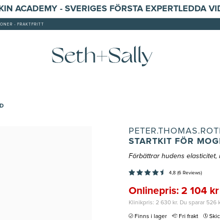
SKIN ACADEMY - SVERIGES FÖRSTA EXPERTLEDDA V
ONER - FRAKTFRITT
UD
PETER.THOMAS.ROT
STARTKIT FÖR MO
Förbättrar hudens elasticitet,
4,8 (6 Reviews)
Onlinepris: 2 104 kr
Klinikpris: 2 630 kr. Du sparar 526 
Finns i lager
Fri frakt
Ski