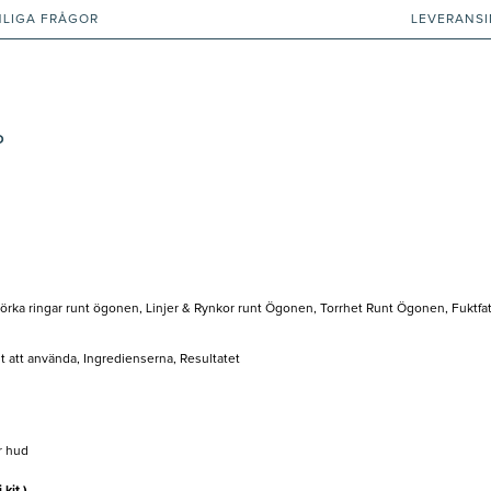
NLIGA FRÅGOR
LEVERANS
D
Mörka ringar runt ögonen, Linjer & Rynkor runt Ögonen, Torrhet Runt Ögonen, Fuktfat
lt att använda, Ingredienserna, Resultatet
r hud