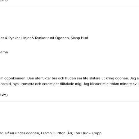
 kit )
jer & Rynkor, Linjer & Rynkor runt Ögonen, Slapp Hud
serna
r om ögonkrämen. Den återfuktar bra och huden ser lite slätare ut kring ögonen. Jag 
cinamid, hyaluronsyra och ceramider tilltalade mig. Jag känner mig redan mindre svu
 kit )
g, Påsar under ögonen, Ojämn Hudton, Ärr, Torr Hud - Kropp