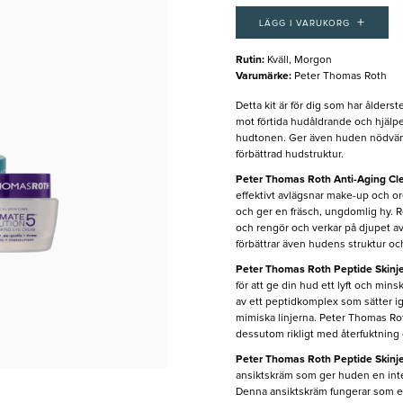
+
LÄGG I VARUKORG
Rutin
:
Kväll, Morgon
Varumärke
:
Peter Thomas Roth
Detta kit är för dig som har ålders
mot förtida hudåldrande och hjälper 
hudtonen. Ger även huden nödvänd
förbättrad hudstruktur.
Peter Thomas Roth Anti-Aging Cl
effektivt avlägsnar make-up och o
och ger en fräsch, ungdomlig hy. Re
och rengör och verkar på djupet av
förbättrar även hudens struktur o
Peter Thomas Roth Peptide Skinje
för att ge din hud ett lyft och mins
av ett peptidkomplex som sätter 
mimiska linjerna. Peter Thomas Ro
dessutom rikligt med återfuktning 
Peter Thomas Roth Peptide Skinje
ansiktskräm som ger huden en int
Denna ansiktskräm fungerar som ett