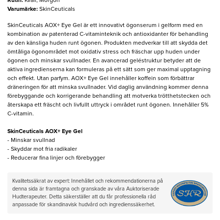
Rutin
:
Kväll, Morgon
Varumärke
:
SkinCeuticals
SkinCeuticals AOX+ Eye Gel är ett innovativt ögonserum i gelform med en
kombination av patenterad C-vitaminteknik och antioxidanter för behandling
av den känsliga huden runt ögonen. Produkten medverkar till att skydda det
ömtåliga ögonområdet mot oxidativ stress och fräschar upp huden under
ögonen och minskar svullnader. En avancerad geléstruktur betyder att de
aktiva ingredienserna kan formuleras på ett sätt som ger maximal upptagning
och effekt. Utan parfym. AOX+ Eye Gel innehåller koffein som förbättrar
dräneringen för att minska svullnader. Vid daglig användning kommer denna
förebyggande och korrigerande behandling att motverka trötthetstecken och
återskapa ett fräscht och livfullt uttryck i området runt ögonen. Innehåller 5%
C-vitamin.
SkinCeuticals AOX+ Eye Gel
- Minskar svullnad
- Skyddar mot fria radikaler
- Reducerar fina linjer och förebygger
Kvalitetssäkrat av expert: Innehållet och rekommendationerna på
denna sida är framtagna och granskade av våra Auktoriserade
Hudterapeuter. Detta säkerställer att du får professionella råd
anpassade för skandinavisk hudvård och ingredienssäkerhet.