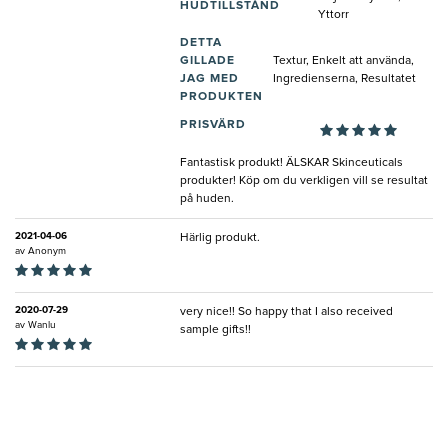
HUDTILLSTÅND
Yttorr
DETTA
GILLADE
Textur, Enkelt att använda,
JAG MED
Ingredienserna, Resultatet
PRODUKTEN
PRISVÄRD
Fantastisk produkt! ÄLSKAR Skinceuticals
produkter! Köp om du verkligen vill se resultat
på huden.
2021-04-06
Härlig produkt.
av
Anonym
2020-07-29
very nice!! So happy that I also received
av
Wanlu
sample gifts!!