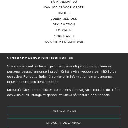
SÅ HANDLAR DU
VANLIGA FRÅGOR ORDER
OM OSS
JOBBA MED OSS
REKLAMATION
LOGGA IN
KUNDTJÄNST
COOKIE-INSTÄLLNINGAR
VI SKRÄDDARSYR DIN UPPLEVELSE
PRENUMERERA PÅ NYHETSBREV
Vi använder cookies för att ge dig en personlig shoppingupplevelse,
personanpassad annonsering och för hålla våra webbplatser tillförlitliga
och säkra. För detta ändamål samlar vi in information om användarna,
deras mönster och deras enheter.
Genom att ge min e-post, accepterar jag Seth och Sally
integritetspolicy
Klicka på "Okej" om du tillåter alla cookies eller välj vilka cookies du tillåter
och vilka du vill stänga av genom att klicka på "Inställningar" nedan.
De uppgifter du matar in kommer endast användas till våra nyhetsbrev.
INSTÄLLNINGAR
ENDAST NÖDVÄNDIGA