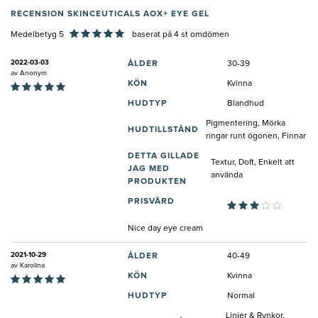
RECENSION SKINCEUTICALS AOX+ EYE GEL
Medelbetyg 5
baserat på
4
st omdömen
2022-03-03
ÅLDER
30-39
av
Anonym
KÖN
Kvinna
HUDTYP
Blandhud
Pigmentering, Mörka
HUDTILLSTÅND
ringar runt ögonen, Finnar
DETTA GILLADE
Textur, Doft, Enkelt att
JAG MED
använda
PRODUKTEN
PRISVÄRD
Nice day eye cream
2021-10-29
ÅLDER
40-49
av
Karolina
KÖN
Kvinna
HUDTYP
Normal
Linjer & Rynkor,