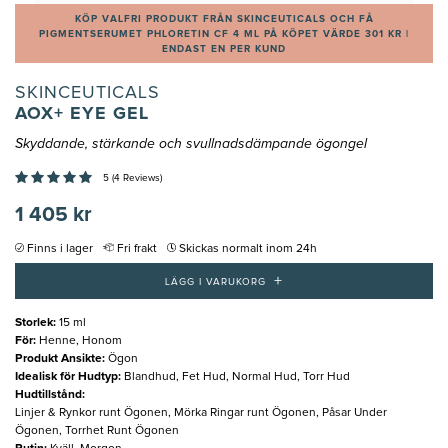
KÖP VALFRI PRODUKT FRÅN SKINCEUTICALS OCH FÅ
PIGMENTSERUMET PHLORETIN CF 4 ML PÅ KÖPET VÄRDE 301 KR |
ENDAST EN PER KUND
SKINCEUTICALS
AOX+ EYE GEL
Skyddande, stärkande och svullnadsdämpande ögongel
5 (4 Reviews)
1 405 kr
Finns i lager
Fri frakt
Skickas normalt inom 24h
+
LÄGG I VARUKORG
Storlek
:
15 ml
För
:
Henne, Honom
Produkt Ansikte
:
Ögon
Idealisk för Hudtyp
:
Blandhud, Fet Hud, Normal Hud, Torr Hud
Hudtillstånd
:
Linjer & Rynkor runt Ögonen, Mörka Ringar runt Ögonen, Påsar Under
Ögonen, Torrhet Runt Ögonen