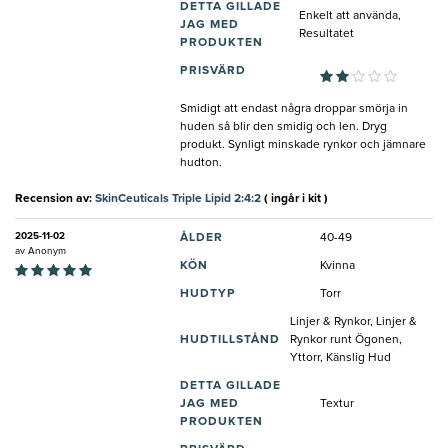
DETTA GILLADE
Enkelt att använda,
JAG MED
Resultatet
PRODUKTEN
PRISVÄRD
Smidigt att endast några droppar smörja in
huden så blir den smidig och len. Dryg
produkt. Synligt minskade rynkor och jämnare
hudton.
Recension av:
SkinCeuticals Triple Lipid 2:4:2
( ingår i kit )
2025-11-02
ÅLDER
40-49
av
Anonym
KÖN
Kvinna
HUDTYP
Torr
Linjer & Rynkor, Linjer &
HUDTILLSTÅND
Rynkor runt Ögonen,
Yttorr, Känslig Hud
DETTA GILLADE
JAG MED
Textur
PRODUKTEN