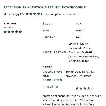
RECENSION SKINCEUTICALS RETINOL POWERCOUPLE
Medelbetyg 4,6
baserat på
45
st omdömen
2026-06-01
ÅLDER
40-49
av
Lovisa
KÖN
Kvinna
HUDTYP
Torr
Linjer & Rynkor,
Förstorade Porer,
HUDTILLSTÅND
Blankhet, Fuktfattig,
Orenheter & Pormaskar,
Yttorr, Celluliter
DETTA
GILLADE JAG
Textur, Doft, Enkelt att
MED
använda, Resultatet
PRODUKTEN
PRISVÄRD
Krämen går snabbt in i huden, gör huden fyllig
klar och återfuktar ordentligt. Med andra
krämer har jag behövt smörja in mig flera