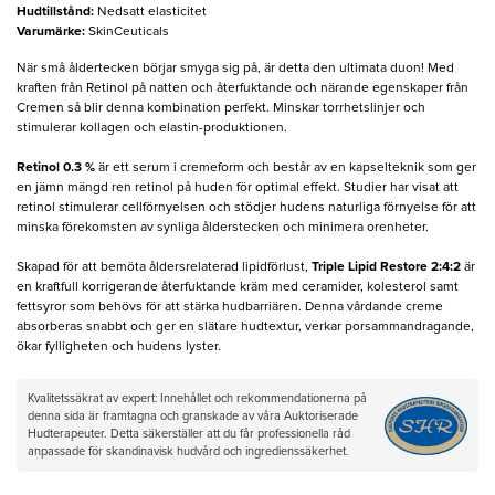
Hudtillstånd
:
Nedsatt elasticitet
Varumärke
:
SkinCeuticals
När små åldertecken börjar smyga sig på, är detta den ultimata duon! Med
kraften från Retinol på natten och återfuktande och närande egenskaper från
Cremen så blir denna kombination perfekt. Minskar torrhetslinjer och
stimulerar kollagen och elastin-produktionen.
Retinol 0.3 %
är ett serum i cremeform och består av en kapselteknik som ger
en jämn mängd ren retinol på huden för optimal effekt. Studier har visat att
retinol stimulerar cellförnyelsen och stödjer hudens naturliga förnyelse för att
minska förekomsten av synliga ålderstecken och minimera orenheter.
Skapad för att bemöta åldersrelaterad lipidförlust,
Triple Lipid Restore 2:4:2
är
en kraftfull korrigerande återfuktande kräm med ceramider, kolesterol samt
fettsyror som behövs för att stärka hudbarriären. Denna vårdande creme
absorberas snabbt och ger en slätare hudtextur, verkar porsammandragande,
ökar fylligheten och hudens lyster.
Kvalitetssäkrat av expert: Innehållet och rekommendationerna på
denna sida är framtagna och granskade av våra Auktoriserade
Hudterapeuter. Detta säkerställer att du får professionella råd
anpassade för skandinavisk hudvård och ingredienssäkerhet.