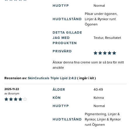
HUDTYP
Normal
Påsar under ögonen,
HUDTILLSTÅND
Linjer & Rynkor runt
Ögonen
DETTA GILLADE
JAG MED
Textur, Resultatet
PRODUKTEN
PRISVÄRD
Älskar denna fina creme som är så bra för mitt
ansikte
Recension av:
SkinCeuticals Triple Lipid 2:4:2
( ingår i kit )
2025-11-22
ÅLDER
40-49
av
Anonym
KÖN
Kvinna
HUDTYP
Normal
Pigmentering, Linjer &
HUDTILLSTÅND
Rynkor, Linjer & Rynkor
runt Ögonen