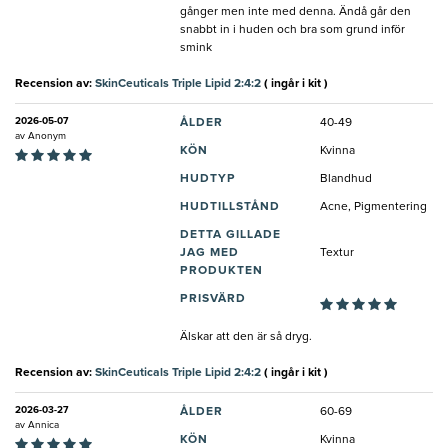
gånger men inte med denna. Ändå går den
snabbt in i huden och bra som grund inför
smink
Recension av:
SkinCeuticals Triple Lipid 2:4:2
( ingår i kit )
2026-05-07
ÅLDER
40-49
av
Anonym
KÖN
Kvinna
HUDTYP
Blandhud
HUDTILLSTÅND
Acne, Pigmentering
DETTA GILLADE
JAG MED
Textur
PRODUKTEN
PRISVÄRD
Älskar att den är så dryg.
Recension av:
SkinCeuticals Triple Lipid 2:4:2
( ingår i kit )
2026-03-27
ÅLDER
60-69
av
Annica
KÖN
Kvinna