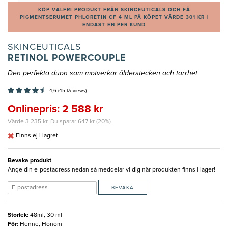
KÖP VALFRI PRODUKT FRÅN SKINCEUTICALS OCH FÅ
PIGMENTSERUMET PHLORETIN CF 4 ML PÅ KÖPET VÄRDE 301 KR |
ENDAST EN PER KUND
SKINCEUTICALS
RETINOL POWERCOUPLE
Den perfekta duon som motverkar ålderstecken och torrhet
4,6 (45 Reviews)
Onlinepris: 2 588 kr
Värde 3 235 kr. Du sparar 647 kr (20%)
Finns ej i lagret
Bevaka produkt
Ange din e-postadress nedan så meddelar vi dig när produkten finns i lager!
BEVAKA
Storlek
:
48ml, 30 ml
För
:
Henne, Honom