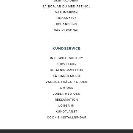
SKIN ACADEMY
S
Å BÖRJAR DU MED RETINOL
VARUMÄRKEN
HUDANALYS
BEHANDLING
VÅR PERSONAL
KUNDSERVICE
INTEGRITETSPOLICY
KÖPVILLKOR
BETALNINGSVILLKOR
SÅ HANDLAR DU
VANLIGA FRÅGOR ORDER
OM OSS
JOBBA MED OSS
REKLAMATION
LOGGA IN
KUNDTJÄNST
COOKIE-INSTÄLLNINGAR