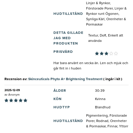
Linjer & Rynkor,
Förstorade Porer, Linjer &
HUDTILLSTÅND
Rynkor runt Ögonen,
Synliga Kärl, Orenheter &
Pormaskar
DETTA GILLADE
Textur, Doft, Enkelt att
JAG MED
använda
PRODUKTEN
PRISVÄRD
Har bara använt en vecka än. Len och mjuk och
går fint in i huden
Recension av:
Skinceuticals Phyto A+ Brightening Treatment
( ingår i kit )
2025-12-09
ÅLDER
30-39
av
Anonym
KÖN
Kvinna
HUDTYP
Blandhud
Pigmentering, Förstorade
HUDTILLSTÅND
Porer, Rodnad, Orenheter
& Pormaskar, Finnar, Yttorr