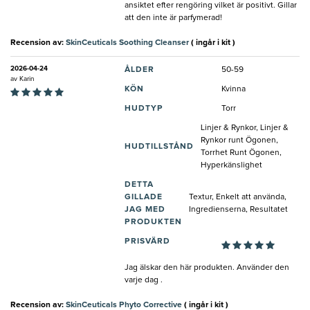
ansiktet efter rengöring vilket är positivt. Gillar
att den inte är parfymerad!
Recension av:
SkinCeuticals Soothing Cleanser
( ingår i kit )
2026-04-24
ÅLDER
50-59
av
Karin
KÖN
Kvinna
HUDTYP
Torr
Linjer & Rynkor, Linjer &
Rynkor runt Ögonen,
HUDTILLSTÅND
Torrhet Runt Ögonen,
Hyperkänslighet
DETTA
GILLADE
Textur, Enkelt att använda,
JAG MED
Ingredienserna, Resultatet
PRODUKTEN
PRISVÄRD
Jag älskar den här produkten. Använder den
varje dag .
Recension av:
SkinCeuticals Phyto Corrective
( ingår i kit )