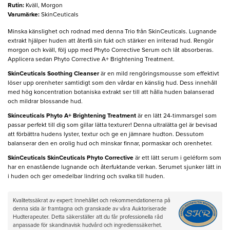
Rutin
:
Kväll, Morgon
Varumärke
:
SkinCeuticals
Minska känslighet och rodnad med denna Trio från SkinCeuticals. Lugnande
extrakt hjälper huden att återfå sin fukt och stärker en irriterad hud. Rengör
morgon och kväll, följ upp med Phyto Corrective Serum och låt absorberas.
Applicera sedan Phyto Corrective A+ Brightening Treatment.
SkinCeuticals Soothing Cleanser
är en mild rengöringsmousse som effektivt
löser upp orenheter samtidigt som den vårdar en känslig hud. Dess innehåll
med hög koncentration botaniska extrakt ser till att hålla huden balanserad
och mildrar blossande hud.
Skinceuticals Phyto A+ Brightening Treatment
är en lätt 24-timmarsgel som
passar perfekt till dig som gillar lätta texturer! Denna ultralätta gel är bevisad
att förbättra hudens lyster, textur och ge en jämnare hudton. Dessutom
balanserar den en orolig hud och minskar finnar, pormaskar och orenheter.
SkinCeuticals SkinCeuticals Phyto Corrective
är ett lätt serum i geléform som
har en enastående lugnande och återfuktande verkan. Serumet sjunker lätt in
i huden och ger omedelbar lindring och svalka till huden.
Kvalitetssäkrat av expert: Innehållet och rekommendationerna på
denna sida är framtagna och granskade av våra Auktoriserade
Hudterapeuter. Detta säkerställer att du får professionella råd
anpassade för skandinavisk hudvård och ingredienssäkerhet.