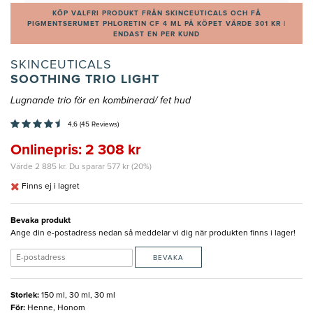
KÖP VALFRI PRODUKT FRÅN SKINCEUTICALS OCH FÅ
PIGMENTSERUMET PHLORETIN CF 4 ML PÅ KÖPET VÄRDE 301 KR |
ENDAST EN PER KUND
SKINCEUTICALS
SOOTHING TRIO LIGHT
Lugnande trio för en kombinerad/ fet hud
4,6 (45 Reviews)
Onlinepris: 2 308 kr
Värde 2 885 kr. Du sparar 577 kr (20%)
Finns ej i lagret
Bevaka produkt
Ange din e-postadress nedan så meddelar vi dig när produkten finns i lager!
BEVAKA
Storlek
:
150 ml, 30 ml, 30 ml
För
:
Henne, Honom