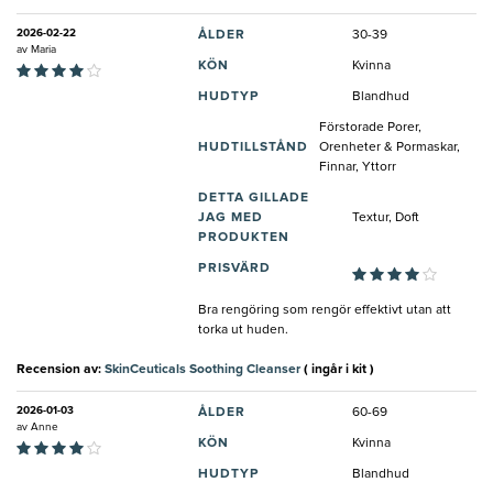
2026-02-22
ÅLDER
30-39
av
Maria
KÖN
Kvinna
HUDTYP
Blandhud
Förstorade Porer,
HUDTILLSTÅND
Orenheter & Pormaskar,
Finnar, Yttorr
DETTA GILLADE
JAG MED
Textur, Doft
PRODUKTEN
PRISVÄRD
Bra rengöring som rengör effektivt utan att
torka ut huden.
Recension av:
SkinCeuticals Soothing Cleanser
( ingår i kit )
2026-01-03
ÅLDER
60-69
av
Anne
KÖN
Kvinna
HUDTYP
Blandhud