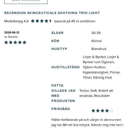
SKRIV RECENSION
RECENSION SKINCEUTICALS SOOTHING TRIO LIGHT
Medelbetyg 4,6
baserat på
45
st omdömen
2026-06-12
ÅLDER
30-39
av
Daniela
KÖN
Kvinna
HUDTYP
Blandhud
Linjer & Rynkor, Linjer &
Rynkor runt Ögonen,
HUDTILLSTÅND
Ojämn Hudton,
Hyperkänslighet, Finnar,
Yttorr, Känslig Hud
DETTA
GILLADE JAG
Textur, Doft, Enkelt att
MED
använda, Resultatet
PRODUKTEN
PRISVÄRD
Håller fortfarande på och vänjer in denna men
jag har fått ett bra intryck. Känner mig inte torr i