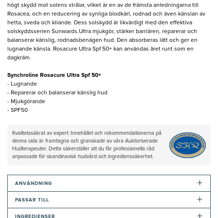
högt skydd mot solens strålar, vilket är en av de främsta anledningarna till
Rosacea, och en reducering av synliga blodkärl, rodnad och även känslan av
hetta, sveda och kliande. Dess solskydd är likvärdigt med den effektiva
solskyddsserien Sunwards.Ultra mjukgör, stärker barriären, reparerar och
balanserar känslig, rodnadsbenägen hud. Den absorberas lätt och ger en
lugnande känsla. Rosacure Ultra Spf 50+ kan användas året runt som en
dagkräm.
Synchroline Rosacure Ultra Spf 50+
- Lugnande
- Reparerar och balanserar känslig hud
- Mjukgörande
- SPF50
Kvalitetssäkrat av expert: Innehållet och rekommendationerna på
denna sida är framtagna och granskade av våra Auktoriserade
Hudterapeuter. Detta säkerställer att du får professionella råd
anpassade för skandinavisk hudvård och ingredienssäkerhet.
+
ANVÄNDNING
+
PASSAR TILL
+
INGREDIENSER