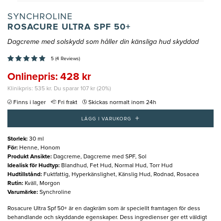
SYNCHROLINE
ROSACURE ULTRA SPF 50+
Dagcreme med solskydd som håller din känsliga hud skyddad
5 (4 Reviews)
Onlinepris: 428 kr
Klinikpris: 535 kr. Du sparar 107 kr (20%)
Finns i lager
Fri frakt
Skickas normalt inom 24h
+
LÄGG I VARUKORG
Storlek
:
30 ml
För
:
Henne, Honom
Produkt Ansikte
:
Dagcreme, Dagcreme med SPF, Sol
Idealisk för Hudtyp
:
Blandhud, Fet Hud, Normal Hud, Torr Hud
Hudtillstånd
:
Fuktfattig, Hyperkänslighet, Känslig Hud, Rodnad, Rosacea
Rutin
:
Kväll, Morgon
Varumärke
:
Synchroline
Rosacure Ultra Spf 50+ är en dagkräm som är speciellt framtagen för dess
behandlande och skyddande egenskaper. Dess ingredienser ger ett väldigt