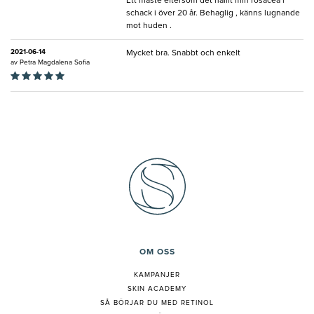
Ett måste eftersom det hållit min rosacea i
schack i över 20 år. Behaglig , känns lugnande
mot huden .
2021-06-14
Mycket bra. Snabbt och enkelt
av
Petra Magdalena Sofia
OM OSS
KAMPANJER
SKIN ACADEMY
S
Å BÖRJAR DU MED RETINOL