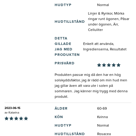
HUDTYP
Normal
Linjer & Rynkor, Mörka
ringar runt ögonen, Påsar
HUDTILLSTÅND
under ögonen, Ärr,
Celluliter
DETTA
GILLADE
Enkelt att använda,
JAG MED
Ingredienserna, Resultatet
PRODUKTEN
PRISVÄRD
Produkten passar mig då den har en hög
solskyddsfaktor, jag är rädd om min hud men
jag gillar även att vara ute i solen på
sommaren. Jag känner mig trygg med denna
produkt.
2023-06-15
ÅLDER
60-69
av
Katarina
KÖN
Kvinna
HUDTYP
Normal
HUDTILLSTÅND
Rosacea