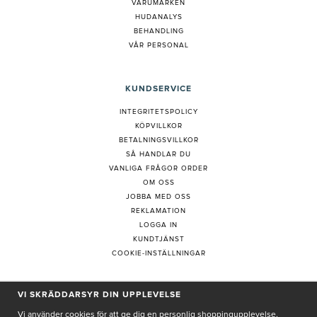
VARUMÄRKEN
HUDANALYS
BEHANDLING
VÅR PERSONAL
KUNDSERVICE
INTEGRITETSPOLICY
KÖPVILLKOR
BETALNINGSVILLKOR
SÅ HANDLAR DU
VANLIGA FRÅGOR ORDER
OM OSS
JOBBA MED OSS
REKLAMATION
LOGGA IN
KUNDTJÄNST
COOKIE-INSTÄLLNINGAR
VI SKRÄDDARSYR DIN UPPLEVELSE
PRENUMERERA PÅ NYHETSBREV
Vi använder cookies för att ge dig en personlig shoppingupplevelse,