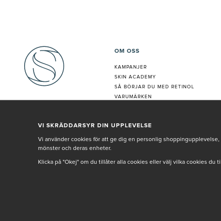
OM OSS
KAMPANJER
SKIN ACADEMY
S
Å BÖRJAR DU MED RETINOL
VARUMÄRKEN
HUDANALYS
BEHANDLING
VI SKRÄDDARSYR DIN UPPLEVELSE
VÅR PERSONAL
Vi använder cookies för att ge dig en personlig shoppingupplevelse, 
mönster och deras enheter.
Klicka på "Okej" om du tillåter alla cookies eller välj vilka cookies du 
© SETH AND SALLY 2025
PRIVACY POLICY
TERMS & CONDITIONS
INNEHÅLLET OCH REKOMMENDATIONERNA PÅ DENNA SIDA ÄR FRAMTAGNA OCH GRAN