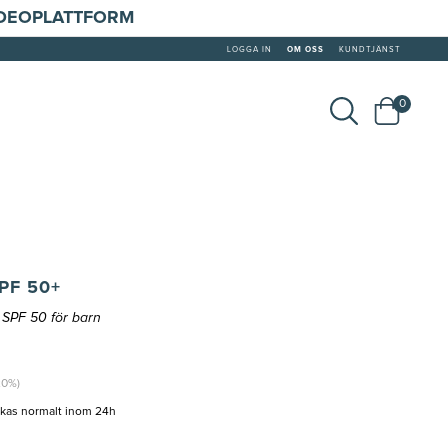
IDEOPLATTFORM
LOGGA IN
OM OSS
KUNDTJÄNST
0
PF 50+
 SPF 50 för barn
20%)
ckas normalt inom 24h