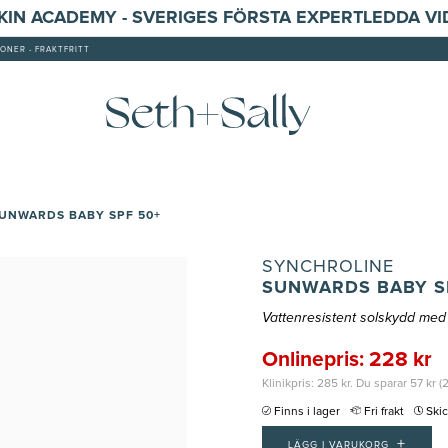
SKIN ACADEMY - SVERIGES FÖRSTA EXPERTLEDDA V
ONER - FRAKTFRITT
UNWARDS BABY SPF 50+
SYNCHROLINE
SUNWARDS BABY S
Vattenresistent solskydd med
Onlinepris: 228 kr
Klinikpris: 285 kr. Du sparar 57 kr (
Finns i lager
Fri frakt
Ski
+
LÄGG I VARUKORG