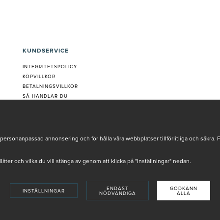
KUNDSERVICE
INTEGRITETSPOLICY
KÖPVILLKOR
BETALNINGSVILLKOR
SÅ HANDLAR DU
VANLIGA FRÅGOR ORDER
OM OSS
JOBBA MED OSS
REKLAMATION
personanpassad annonsering och för hålla våra webbplatser tillförlitliga och säkra. 
COOKIE-INSTÄLLNINGAR
tillåter och vilka du vill stänga av genom att klicka på "Inställningar" nedan.
ENDAST
GODKÄNN
INSTÄLLNINGAR
NÖDVÄNDIGA
ALLA
INSTORE
4,9 I BETYG BASERAT PÅ ÖVER 5000 OMDÖMEN
SKADE AV VÅRA AUKTORISERADE HUDTERAPEUTER.