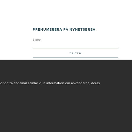
PRENUMERERA PÅ NYHETSBREV
Genom att ge min e-post, accepterar jag Seth och Sally
integritetspolicy
De uppgifter du matar in kommer endast användas till våra nyhetsbrev.
För detta ändamål samlar vi in information om användarna, deras