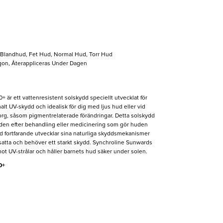
, Blandhud, Fet Hud, Normal Hud, Torr Hud
gon, Återappliceras Under Dagen
är ett vattenresistent solskydd speciellt utvecklat för
lt UV-skydd och idealisk för dig med ljus hud eller vid
org, såsom pigmentrelaterade förändringar. Detta solskydd
huden efter behandling eller medicinering som gör huden
d fortfarande utvecklar sina naturliga skyddsmekanismer
utsatta och behöver ett starkt skydd. Synchroline Sunwards
ot UV-strålar och håller barnets hud säker under solen.
0+
g