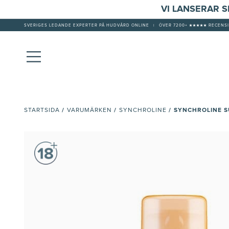
VI LANSERAR 
SVERIGES LEDANDE EXPERTER PÅ HUDVÅRD ONLINE
|
ÖVER 7200+ ★★★★★ RECENSI
/
/
/
SYNCHROLINE S
STARTSIDA
VARUMÄRKEN
SYNCHROLINE