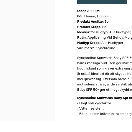
Storlek
:
100 ml
För
:
Henne, Honom
Produkt Ansikte
:
Sol
Produkt Kropp
:
Sol
Idealisk för Hudtyp
:
Alla hudtyper
Rutin
:
Applicering Vid Behov, Mor
Hudtyp Kropp
:
Alla Hudtyper
Varumärke
:
Synchroline
Synchroline Sunwards Baby SPF 50+ 
barns känsliga hud. Den ger maxima
hudtillstånd som kräver extra oms
är också idealiskt för att skydda 
mer ljuskänslig. Eftersom barns hu
mot solens strålar, är de särskilt 
Baby SPF 50+ ger ett högt skydd m
Synchroline Sunwards Baby Spf 5
- Högt solskyddfaktor
- Vattenresistent
- För hud som kräver extra omsor