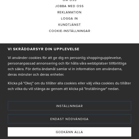
JOBBA MED OSS
REKLAMATION
LOGGA IN
KUNDTJÄNST
COOKIE-INSTÄLLNINGAR
PRENUMERERA PÅ NYHETSBREV
VI SKRÄDDARSYR DIN UPPLEVELSE
Vi använder cookies för att ge dig en personlig shoppingupplevelse,
personanpassad annonsering och för hålla våra webbplatser tillförlitliga
och säkra. För detta ändamål samlar vi in information om användarna,
deras mönster och deras enheter.
Genom att ge min e-post, accepterar jag Seth och Sally
integritetspolicy
Klicka på "Okej" om du tillåter alla cookies eller välj vilka cookies du tillåter
och vilka du vill stänga av genom att klicka på "Inställningar" nedan.
De uppgifter du matar in kommer endast användas till våra nyhetsbrev.
INSTÄLLNINGAR
ENDAST NÖDVÄNDIGA
© SETH AND SALLY 2025
PRIVACY POLICY
TERMS & CONDITIONS
INSTORE
4,9 I BETYG BASERAT PÅ ÖVER 5000 OMDÖMEN
GODKÄNN ALLA
INNEHÅLLET OCH REKOMMENDATIONERNA PÅ DENNA SIDA ÄR FRAMTAGNA OCH GRANSKADE
AV VÅRA AUKTORISERADE HUDTERAPEUTER.