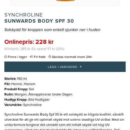
SYNCHROLINE
SUNWARDS BODY SPF 30
Solskydd för kroppen som enkelt sjunker ner i huden
Onlinepris: 228 kr
Klinikpris: 285 kr. Du sparar 57 kr (20%)
Finns i lager
Fri frakt
Skickas normalt inom 24h
+
LÄGG I VARUKORG
Storlek
:
150 ml
För
:
Henne, Honom
Produkt Kropp
:
Sol
Rutin
:
Morgon, Återappliceras Under Dagen
Hudtyp Kropp
:
Alla Hudtyper
Varumärke
:
Synchroline
Synchroline Sunwards Body Spf 30 är ett solskydd av högsta kvalitet, särskilt
utvecklat för att ge ett optimalt skydd mot solens skadliga UV-strålar. Med sin
unika formula fungerar det utmärkt som ett initialt skydd vid hög UV-