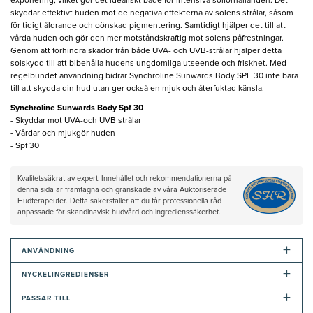
exponering, vilket gör det idealiskt både för intensiva solförhållanden. Det
skyddar effektivt huden mot de negativa effekterna av solens strålar, såsom
för tidigt åldrande och oönskad pigmentering. Samtidigt hjälper det till att
vårda huden och gör den mer motståndskraftig mot solens påfrestningar.
Genom att förhindra skador från både UVA- och UVB-strålar hjälper detta
solskydd till att bibehålla hudens ungdomliga utseende och friskhet. Med
regelbundet användning bidrar Synchroline Sunwards Body SPF 30 inte bara
till att skydda din hud utan ger också en mjuk och återfuktad känsla.
Synchroline Sunwards Body Spf 30
- Skyddar mot UVA-och UVB strålar
- Vårdar och mjukgör huden
- Spf 30
Kvalitetssäkrat av expert: Innehållet och rekommendationerna på
denna sida är framtagna och granskade av våra Auktoriserade
Hudterapeuter. Detta säkerställer att du får professionella råd
anpassade för skandinavisk hudvård och ingredienssäkerhet.
+
ANVÄNDNING
+
NYCKELINGREDIENSER
+
PASSAR TILL