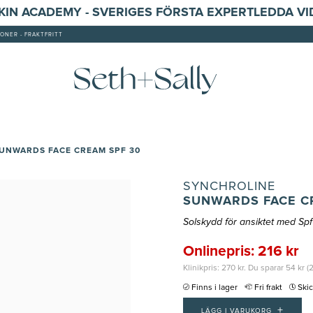
SKIN ACADEMY - SVERIGES FÖRSTA EXPERTLEDDA V
ONER - FRAKTFRITT
UNWARDS FACE CREAM SPF 30
SYNCHROLINE
SUNWARDS FACE C
Solskydd för ansiktet med Sp
Onlinepris: 216 kr
Klinikpris: 270 kr. Du sparar 54 kr (
Finns i lager
Fri frakt
Ski
+
LÄGG I VARUKORG