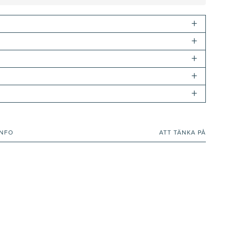
+
+
+
+
+
INFO
ATT TÄNKA PÅ