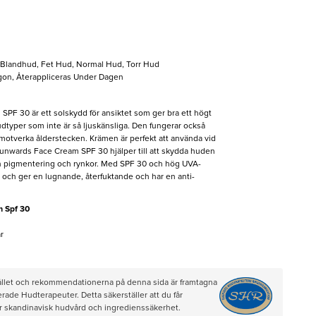
, Blandhud, Fet Hud, Normal Hud, Torr Hud
gon, Återappliceras Under Dagen
PF 30 är ett solskydd för ansiktet som ger bra ett högt
hudtyper som inte är så ljuskänsliga. Den fungerar också
motverka ålderstecken. Krämen är perfekt att använda vid
nwards Face Cream SPF 30 hjälper till att skydda huden
n pigmentering och rynkor. Med SPF 30 och hög UVA-
 och ger en lugnande, återfuktande och har en anti-
 Spf 30
r
hållet och rekommendationerna på denna sida är framtagna
rade Hudterapeuter. Detta säkerställer att du får
ör skandinavisk hudvård och ingredienssäkerhet.