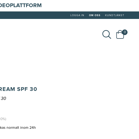
IDEOPLATTFORM
LOGGA IN
OM OSS
KUNDTJÄNST
0
REAM SPF 30
f 30
20%)
ckas normalt inom 24h