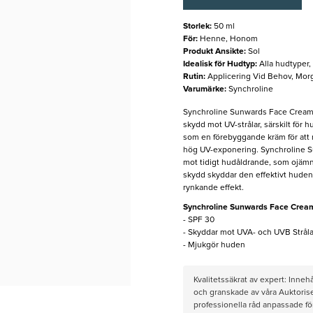
Storlek
:
50 ml
För
:
Henne, Honom
Produkt Ansikte
:
Sol
Idealisk för Hudtyp
:
Alla hudtyper
Rutin
:
Applicering Vid Behov, Mor
Varumärke
:
Synchroline
Synchroline Sunwards Face Cream S
skydd mot UV-strålar, särskilt för 
som en förebyggande kräm för att 
hög UV-exponering. Synchroline Su
mot tidigt hudåldrande, som ojäm
skydd skyddar den effektivt huden
rynkande effekt.
Synchroline Sunwards Face Cream
- SPF 30
- Skyddar mot UVA- och UVB Stråla
- Mjukgör huden
Kvalitetssäkrat av expert: Inne
och granskade av våra Auktorise
professionella råd anpassade f