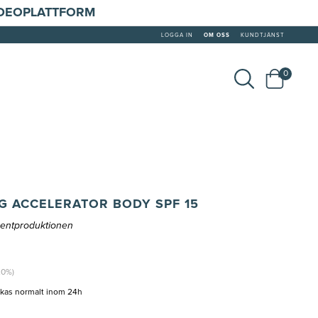
IDEOPLATTFORM
LOGGA IN
OM OSS
KUNDTJÄNST
0
 ACCELERATOR BODY SPF 15
mentproduktionen
20%)
ckas normalt inom 24h