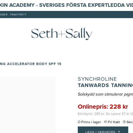
SKIN ACADEMY - SVERIGES FÖRSTA EXPERTLEDDA V
ONER - FRAKTFRITT
NG ACCELERATOR BODY SPF 15
SYNCHROLINE
TANWARDS TANNING
Solskydd som stimulerar pig
Onlinepris: 228 kr
Klinikpris: 285 kr. Du sparar 57 kr (
Finns i lager
Fri frakt
Ski
+
LÄGG I VARUKORG