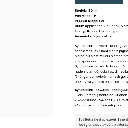
Storlek
:
150 ml
För
:
Henne, Honom
Produkt Kropp
:
Sol
Rutin
:
Applicering Vid Behov, Mor
Hudtyp Kropp
:
Alla Hudtyper
Varumärke
:
Synchroline
Synchroline Tanwards Tanning Accel
anpassat för hud med mörka pigment
hjälper till att stimulera pigment
solexponering. Huden får en vacke
Synchroline Tanwards Tanning Accel
huden, utan gör också att din solbr
förlänger den solbrännan och ger en
effektivt skydd och en fin, hållbar 
Synchroline Tanwards Tanning Acc
- Stimulerar pigmentproduktionen
- Skyddar mot UVA-och UVB stråla
- Ger en jämn och naturlig ton
Kvalitetssäkrat av expert: Inne
och granskade av våra Auktorise