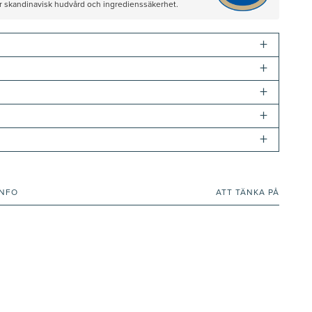
ör skandinavisk hudvård och ingredienssäkerhet.
+
+
+
+
+
INFO
ATT TÄNKA PÅ