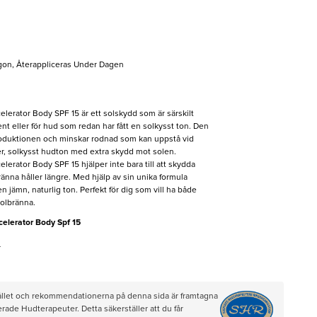
gon, Återappliceras Under Dagen
erator Body SPF 15 är ett solskydd som är särskilt
 eller för hud som redan har fått en solkysst ton. Den
produktionen och minskar rodnad som kan uppstå vid
r, solkysst hudton med extra skydd mot solen.
erator Body SPF 15 hjälper inte bara till att skydda
änna håller längre. Med hjälp av sin unika formula
 jämn, naturlig ton. Perfekt för dig som vill ha både
solbränna.
elerator Body Spf 15
r
hållet och rekommendationerna på denna sida är framtagna
rade Hudterapeuter. Detta säkerställer att du får