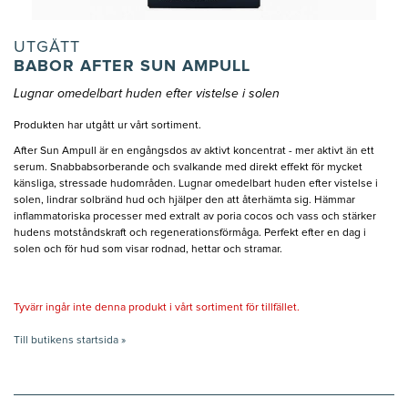
UTGÅTT
BABOR AFTER SUN AMPULL
Lugnar omedelbart huden efter vistelse i solen
Produkten har utgått ur vårt sortiment.
After Sun Ampull är en engångsdos av aktivt koncentrat - mer aktivt än ett
serum. Snabbabsorberande och svalkande med direkt effekt för mycket
känsliga, stressade hudområden. Lugnar omedelbart huden efter vistelse i
solen, lindrar solbränd hud och hjälper den att återhämta sig. Hämmar
inflammatoriska processer med extralt av poria cocos och vass och stärker
hudens motståndskraft och regenerationsförmåga. Perfekt efter en dag i
solen och för hud som visar rodnad, hettar och stramar.
Tyvärr ingår inte denna produkt i vårt sortiment för tillfället.
Till butikens startsida »