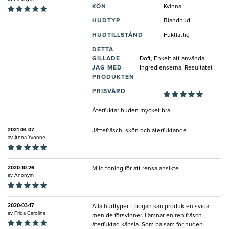
KÖN
Kvinna
HUDTYP
Blandhud
HUDTILLSTÅND
Fuktfattig
DETTA
GILLADE
Doft, Enkelt att använda,
JAG MED
Ingredienserna, Resultatet
PRODUKTEN
PRISVÄRD
Återfuktar huden mycket bra.
2021-04-07
Jättefräsch, skön och återfuktande
av
Anna Yvonne
2020-10-26
Mild toning för att rensa ansikte
av
Anonym
2020-03-17
Alla hudtyper. I början kan produkten svida
av
Frida Caroline
men de försvinner. Lämnar en ren fräsch
återfuktad känsla. Som balsam för huden.