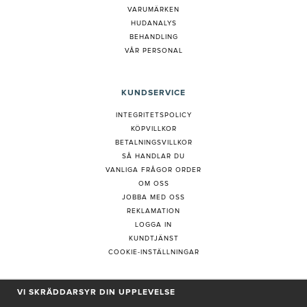
VARUMÄRKEN
HUDANALYS
BEHANDLING
VÅR PERSONAL
KUNDSERVICE
INTEGRITETSPOLICY
KÖPVILLKOR
BETALNINGSVILLKOR
SÅ HANDLAR DU
VANLIGA FRÅGOR ORDER
OM OSS
JOBBA MED OSS
REKLAMATION
LOGGA IN
KUNDTJÄNST
COOKIE-INSTÄLLNINGAR
VI SKRÄDDARSYR DIN UPPLEVELSE
PRENUMERERA PÅ NYHETSBREV