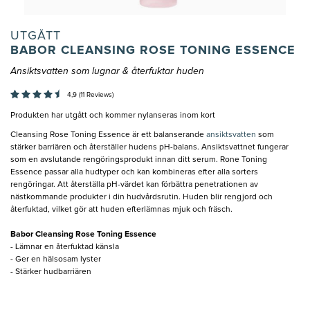
UTGÅTT
BABOR CLEANSING ROSE TONING ESSENCE
Ansiktsvatten som lugnar & återfuktar huden
4,9 (11 Reviews)
Produkten har utgått och kommer nylanseras inom kort
Cleansing Rose Toning Essence är ett balanserande
ansiktsvatten
som
stärker barriären och återställer hudens pH-balans. Ansiktsvattnet fungerar
som en avslutande rengöringsprodukt innan ditt serum. Rone Toning
Essence passar alla hudtyper och kan kombineras efter alla sorters
rengöringar. Att återställa pH-värdet kan förbättra penetrationen av
nästkommande produkter i din hudvårdsrutin. Huden blir rengjord och
återfuktad, vilket gör att huden efterlämnas mjuk och fräsch.
Babor Cleansing Rose Toning Essence
- Lämnar en återfuktad känsla
- Ger en hälsosam lyster
- Stärker hudbarriären