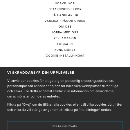
KÖPVILLKOR
BETALNINGSVILLKOR
SÅ HANDLAR DU
VANLIGA FRÅGOR ORDER
OM OSS
JOBBA MED OSS
REKLAMATION
LOGGA IN
KUNDTJÄNST
COOKIE-INSTÄLLNINGAR
VI SKRÄDDARSYR DIN UPPLEVELSE
PRENUMERERA PÅ NYHETSBREV
Vi använder cookies för att ge dig en personlig shoppingupplevelse,
personanpassad annonsering och för hålla våra webbplatser tillförlitliga
och säkra. För detta ändamål samlar vi in information om användarna,
deras mönster och deras enheter.
Genom att ge min e-post, accepterar jag Seth och Sally
integritetspolicy
Klicka på "Okej" om du tillåter alla cookies eller välj vilka cookies du tillåter
och vilka du vill stänga av genom att klicka på "Inställningar" nedan.
De uppgifter du matar in kommer endast användas till våra nyhetsbrev.
INSTÄLLNINGAR