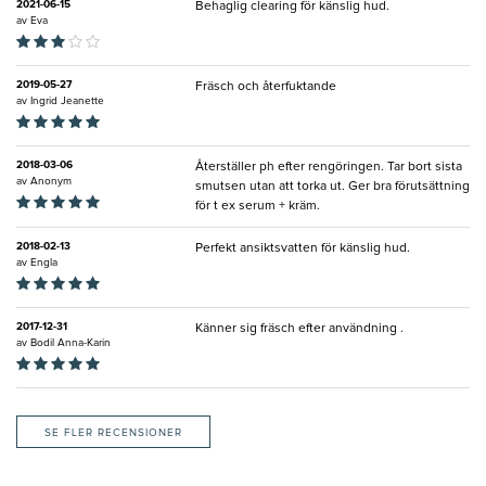
2021-06-15
Behaglig clearing för känslig hud.
av
Eva
2019-05-27
Fräsch och återfuktande
av
Ingrid Jeanette
2018-03-06
Återställer ph efter rengöringen. Tar bort sista
av
Anonym
smutsen utan att torka ut. Ger bra förutsättning
för t ex serum + kräm.
2018-02-13
Perfekt ansiktsvatten för känslig hud.
av
Engla
2017-12-31
Känner sig fräsch efter användning .
av
Bodil Anna-Karin
SE FLER RECENSIONER