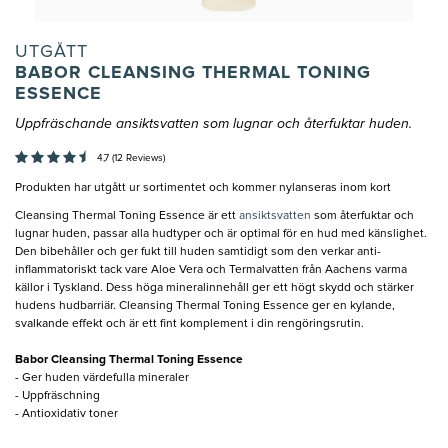
UTGÅTT
BABOR CLEANSING THERMAL TONING
ESSENCE
Uppfräschande ansiktsvatten som lugnar och återfuktar huden.
4,7 (12 Reviews)
Produkten har utgått ur sortimentet och kommer nylanseras inom kort
Cleansing Thermal Toning Essence är ett
ansiktsvatten
som återfuktar och
lugnar huden, passar alla hudtyper och är optimal för en hud med känslighet.
Den bibehåller och ger fukt till huden samtidigt som den verkar anti-
inflammatoriskt tack vare Aloe Vera och Termalvatten från Aachens varma
källor i Tyskland. Dess höga mineralinnehåll ger ett högt skydd och stärker
hudens hudbarriär. Cleansing Thermal Toning Essence ger en kylande,
svalkande effekt och är ett fint komplement i din rengöringsrutin.
Babor Cleansing Thermal Toning Essence
- Ger huden värdefulla mineraler
- Uppfräschning
- Antioxidativ toner