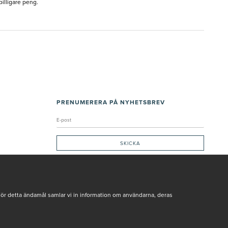
 billigare peng.
PRENUMERERA PÅ NYHETSBREV
Genom att ge min e-post, accepterar jag Seth och Sally
integritetspolicy
De uppgifter du matar in kommer endast användas till våra nyhetsbrev.
För detta ändamål samlar vi in information om användarna, deras