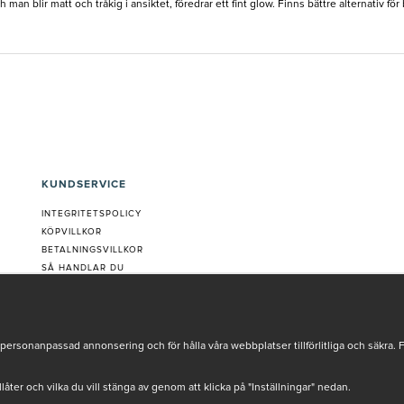
ch man blir matt och tråkig i ansiktet, föredrar ett fint glow. Finns bättre alternativ för
KUNDSERVICE
INTEGRITETSPOLICY
KÖPVILLKOR
BETALNINGSVILLKOR
SÅ HANDLAR DU
VANLIGA FRÅGOR ORDER
OM OSS
JOBBA MED OSS
REKLAMATION
personanpassad annonsering och för hålla våra webbplatser tillförlitliga och säkra. 
COOKIE-INSTÄLLNINGAR
tillåter och vilka du vill stänga av genom att klicka på "Inställningar" nedan.