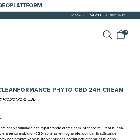
IDEOPLATTFORM
LOGGA IN
OM OSS
KUNDTJÄNST
0
CLEANFORMANCE PHYTO CBD 24H CREAM
 Probiotika & CBD
t.
am är en stärkande och reparerande creme som intensivt mjukgör huden.
diensen cannabidiol (CBD) som har en lugnande, och barriärstärkande
pre- och probiotika som stärker hudens barriär och bibehåller hudens