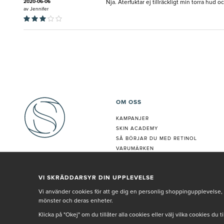
2020-06-06
Nja. Återfuktar ej tillräckligt min torra hud o
av
Jennifer
OM OSS
KAMPANJER
SKIN ACADEMY
S
Å BÖRJAR DU MED RETINOL
VARUMÄRKEN
HUDANALYS
BEHANDLING
VI SKRÄDDARSYR DIN UPPLEVELSE
VÅR PERSONAL
Vi använder cookies för att ge dig en personlig shoppingupplevelse, 
mönster och deras enheter.
Klicka på "Okej" om du tillåter alla cookies eller välj vilka cookies du 