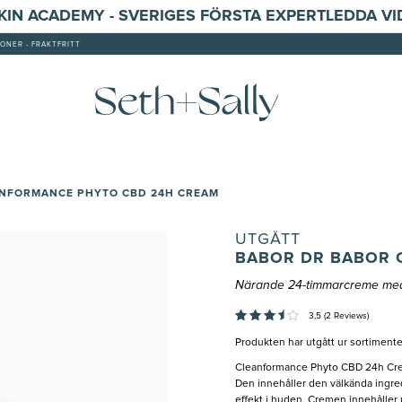
SKIN ACADEMY - SVERIGES FÖRSTA EXPERTLEDDA V
ONER - FRAKTFRITT
ANFORMANCE PHYTO CBD 24H CREAM
UTGÅTT
BABOR DR BABOR 
Närande 24-timmarcreme med
3,5 (2 Reviews)
Produkten har utgått ur sortimente
Cleanformance Phyto CBD 24h Cre
Den innehåller den välkända ingre
effekt i huden. Cremen innehåller 