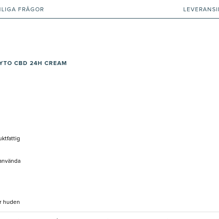
NLIGA FRÅGOR
LEVERANS
YTO CBD 24H CREAM
uktfattig
 använda
ar huden