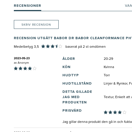
RECENSIONER
VA
SKRIV RECENSION
RECENSION UTGÅTT BABOR DR BABOR CLEANFORMANCE PH
Medelbetyg 3,5
baserat på
2
st omdömen
2023-05-23
ÅLDER
20-29
av
Anonym
KÖN
Kvinna
HUDTYP
Torr
HUDTILLSTÅND
Linjer & Rynkor, F
DETTA GILLADE
JAG MED
Textur, Enkelt att
PRODUKTEN
PRISVÄRD
Jag gillar denna produkt den gå in och fukt