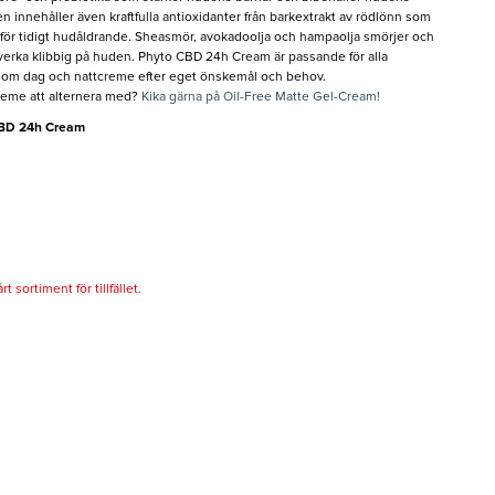
n innehåller även kraftfulla antioxidanter från barkextrakt av rödlönn som
a för tidigt hudåldrande. Sheasmör, avokadoolja och hampaolja smörjer och
 verka klibbig på huden. Phyto CBD 24h Cream är passande för alla
som dag och nattcreme efter eget önskemål och behov.
gcreme att alternera med?
Kika gärna på Oil-Free Matte Gel-Cream!
CBD 24h Cream
 sortiment för tillfället.