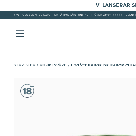
VI LANSERAR 
SVERIGES LEDANDE EXPERTER PÅ HUDVÅRD ONLINE
|
ÖVER 7200+ ★★★★★ RECENSI
/
/
UTGÅTT BABOR DR BABOR CLE
STARTSIDA
ANSIKTSVÅRD