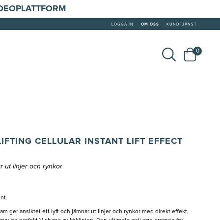
IDEOPLATTFORM
LOGGA IN
OM OSS
KUNDTJÄNST
0
FTING CELLULAR INSTANT LIFT EFFECT
r ut linjer och rynkor
nt.
am ger ansiktet ett lyft och jämnar ut linjer och rynkor med direkt effekt,