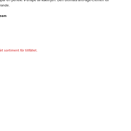
par en perfekt V-shape av käklinjen. Den ultimata anti-age-cremen för
rande.
ream
 sortiment för tillfället.