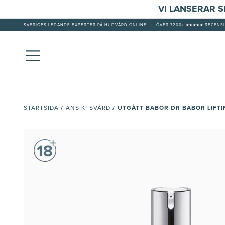
VI LANSERAR 
SVERIGES LEDANDE EXPERTER PÅ HUDVÅRD ONLINE
|
ÖVER 7200+ ★★★★★ RECENSI
/
/
UTGÅTT BABOR DR BABOR LIFTI
STARTSIDA
ANSIKTSVÅRD