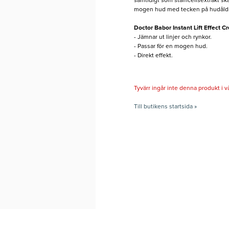
samtidigt som stamcellsextrakt ska
mogen hud med tecken på hudåld
Doctor Babor Instant Lift Effect C
- Jämnar ut linjer och rynkor.
- Passar för en mogen hud.
- Direkt effekt.
Tyvärr ingår inte denna produkt i vårt
Till butikens startsida »