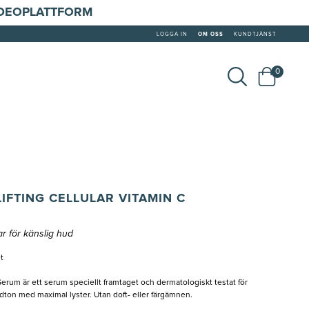
IDEOPLATTFORM
LOGGA IN
OM OSS
KUNDTJÄNST
0
IFTING CELLULAR VITAMIN C
r för känslig hud
t
Serum är ett serum speciellt framtaget och dermatologiskt testat för
ton med maximal lyster. Utan doft- eller färgämnen.