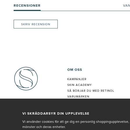
RECENSIONER
VA
SKRIV RECENSION
OM OSS
KAMPANJER
SKIN ACADEMY
S
Å BÖRJAR DU MED RETINOL
VARUMÄRKEN
HUDANALYS
BEHANDLING
VI SKRÄDDARSYR DIN UPPLEVELSE
VÅR PERSONAL
Vi använder cookies för att ge dig en personlig shoppingupplevelse, 
mönster och deras enheter.