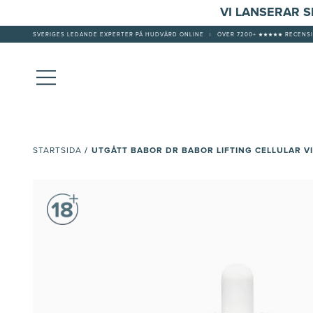
VI LANSERAR 
SVERIGES LEDANDE EXPERTER PÅ HUDVÅRD ONLINE
|
ÖVER 7200+ ★★★★★ RECENSI
/
UTGÅTT BABOR DR BABOR LIFTING CELLULAR V
STARTSIDA