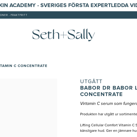
SKIN ACADEMY - SVERIGES FÖRSTA EXPERTLEDDA V
ONER - FRAKTFRITT
ITAMIN C CONCENTRATE
UTGÅTT
BABOR DR BABOR L
CONCENTRATE
Virtamin C serum som fungera
Produkten har utgått ur sortimente
Lifting Cellular Comfort Vitamin C 
känsligare hud. Ger en jämnare hud