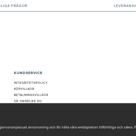
NLIGA FRÅGOR
LEVERANS
KUNDSERVICE
INTEGRITETSPOLICY
KÖPVILLKOR
BETALNINGSVILLKOR
SÅ HANDLAR DU
VANLIGA FRÅGOR ORDER
OM OSS
JOBBA MED OSS
REKLAMATION
personanpassad annonsering och för hålla våra webbplatser tillförlitliga och säkra. 
COOKIE-INSTÄLLNINGAR