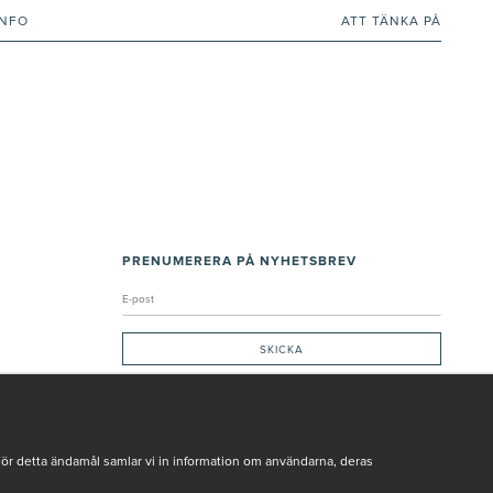
INFO
ATT TÄNKA PÅ
PRENUMERERA PÅ NYHETSBREV
Genom att ge min e-post, accepterar jag Seth och Sally
integritetspolicy
De uppgifter du matar in kommer endast användas till våra nyhetsbrev.
För detta ändamål samlar vi in information om användarna, deras