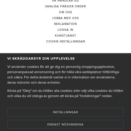
SÅ HANDLAR DU
VANLIGA FRÅGOR ORDER
OM OSS
JOBBA MED OSS
REKLAMATION
LOGGA IN
KUNDTJÄNST
COOKIE-INSTÄLLNINGAR
VI SKRÄDDARSYR DIN UPPLEVELSE
PRENUMERERA PÅ NYHETSBREV
Vi använder cookies för att ge dig en personlig shoppingupplevelse,
personanpassad annonsering och för hålla våra webbplatser tillförlitliga
och säkra. För detta ändamål samlar vi in information om användarna,
deras mönster och deras enheter.
Genom att ge min e-post, accepterar jag Seth och Sally
integritetspolicy
Klicka på "Okej" om du tillåter alla cookies eller välj vilka cookies du tillåter
och vilka du vill stänga av genom att klicka på "Inställningar" nedan.
De uppgifter du matar in kommer endast användas till våra nyhetsbrev.
INSTÄLLNINGAR
ENDAST NÖDVÄNDIGA
© SETH AND SALLY 2025
PRIVACY POLICY
TERMS & CONDITIONS
INSTORE