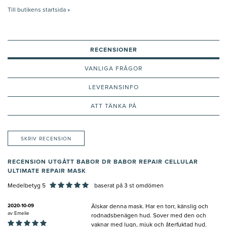
Till butikens startsida »
RECENSIONER
VANLIGA FRÅGOR
LEVERANSINFO
ATT TÄNKA PÅ
SKRIV RECENSION
RECENSION UTGÅTT BABOR DR BABOR REPAIR CELLULAR
ULTIMATE REPAIR MASK
Medelbetyg 5
baserat på
3
st omdömen
2020-10-09
Älskar denna mask. Har en torr, känslig och
av
Emelie
rodnadsbenägen hud. Sover med den och
vaknar med lugn, mjuk och återfuktad hud.