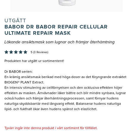
UTGÅTT
BABOR DR BABOR REPAIR CELLULAR
ULTIMATE REPAIR MASK
Läkande ansiktsmask som lugnar och främjar återhämtning
5 (3 Reviews)
Produkten har utgått ur sortimentent!
Dr BABOR serien:
En krämig ansiktsmask berikad med höga doser av det föryngrande extraktet
BIOGEN® PLANT Extract.
En intensiv stimulering av cellförnyelsen och den ocklusiva effekten höjer
effekten av masken. Ärrvävnader läker bättre och blir mindre synbara, lugnar
också huden och främjar återhämtningsprocessen, samt förnyar hudens
naturliga skyddsbarriär med långvarig effekt. Balanserar hudens naturliga
lipid- och fukthalt ökar även hudens spänst och elasticitet.
Tyvärr ingår inte denna produkt i vårt sortiment för tillfället.