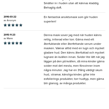
Smälter in i huden utan att kännas kladdig.
Behaglig doft.
2016-03-22
En fantastisk ansiktsmask som gör huden
av
Anonym
superlen!
2015-11-23
Denna mask sover jag med när huden känns
av
Marre
retlig, irriterad eller torr. Gärna med ett
återfuktande eller återfettande serum under
masken. Vaknar alltid med en lugn och mycket
gladare hud. Den känns återfuktad och mycket
lugnare än kvällen innan. Svider lite lätt när jag
lägger på den på kvällen, då mina kinder gärna
svider mot det mesta, men försvinner inom
några minuter. Jag har en 31årig väldigt skum
hud,: stramar, känsliga kinder, gillar inte
exfolierings produkter, torr hudtyp, men gärna
blir glansig. av många produkter.