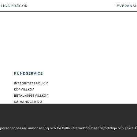
NLIGA FRÅGOR
LEVERANS
KUNDSERVICE
INTEGRITETSPOLICY
KÖPVILLKOR
BETALNINGSVILLKOR
SÅ HANDLAR DU
VANLIGA FRÅGOR ORDER
OM OSS
JOBBA MED OSS
REKLAMATION
personanpassad annonsering och för hålla våra webbplatser tillförlitliga och säkra. 
COOKIE-INSTÄLLNINGAR