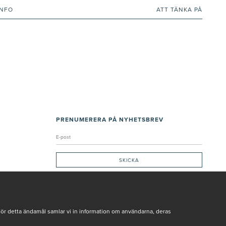
INFO
ATT TÄNKA PÅ
PRENUMERERA PÅ NYHETSBREV
Genom att ge min e-post, accepterar jag Seth och Sally
integritetspolicy
De uppgifter du matar in kommer endast användas till våra nyhetsbrev.
För detta ändamål samlar vi in information om användarna, deras