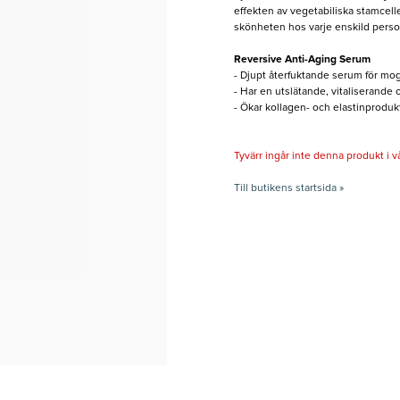
effekten av vegetabiliska stamcelle
skönheten hos varje enskild person
Reversive Anti-Aging Serum
- Djupt återfuktande serum för mog
- Har en utslätande, vitaliserande
- Ökar kollagen- och elastinproduk
Tyvärr ingår inte denna produkt i vårt
Till butikens startsida »