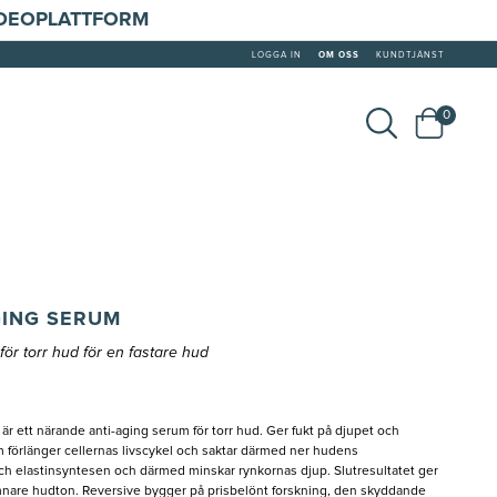
IDEOPLATTFORM
LOGGA IN
OM OSS
KUNDTJÄNST
0
GING SERUM
för torr hud för en fastare hud
r ett närande anti-aging serum för torr hud. Ger fukt på djupet och
 förlänger cellernas livscykel och saktar därmed ner hudens
ch elastinsyntesen och därmed minskar rynkornas djup. Slutresultatet ger
ämnare hudton. Reversive bygger på prisbelönt forskning, den skyddande