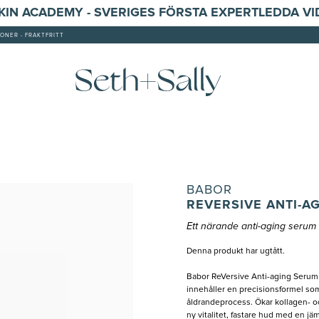
SKIN ACADEMY - SVERIGES FÖRSTA EXPERTLEDDA V
ONER - FRAKTFRITT
BABOR
REVERSIVE ANTI-A
Ett närande anti-aging serum 
Denna produkt har ugtått.
Babor ReVersive Anti-aging Serum ä
innehåller en precisionsformel som
åldrandeprocess. Ökar kollagen- o
ny vitalitet, fastare hud med en j