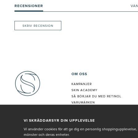
RECENSIONER
VA
SKRIV RECENSION
OM OSS
KAMPANJER
SKIN ACADEMY
S
Å BÖRJAR DU MED RETINOL
VARUMÄRKEN
HUDANALYS
BEHANDLING
VI SKRÄDDARSYR DIN UPPLEVELSE
VÅR PERSONAL
Vi använder cookies för att ge dig en personlig shoppingupplevelse, 
mönster och deras enheter.