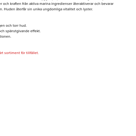
r och kraften från aktiva marina ingredienser återaktiverar och bevarar
. Huden återfår sin unika ungdomliga vitalitet och lyster.
en och torr hud.
 och spänstgivande effekt.
tionen.
 sortiment för tillfället.