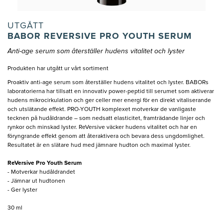
UTGÅTT
BABOR REVERSIVE PRO YOUTH SERUM
Anti-age serum som återställer hudens vitalitet och lyster
Produkten har utgått ur vårt sortiment
Proaktiv anti-age serum som återställer hudens vitalitet och lyster. BABORs
laboratorierna har tillsatt en innovativ power-peptid till serumet som aktiverar
hudens mikrocirkulation och ger celler mer energi för en direkt vitaliserande
och utslätande effekt. PRO-YOUTH komplexet motverkar de vanligaste
tecknen på hudåldrande – som nedsatt elasticitet, framträdande linjer och
rynkor och minskad lyster. ReVersive väcker hudens vitalitet och har en
föryngrande effekt genom att återaktivera och bevara dess ungdomlighet.
Resultatet är en slätare hud med jämnare hudton och maximal lyster.
ReVersive Pro Youth Serum
- Motverkar hudåldrandet
- Jämnar ut hudtonen
- Ger lyster
30 ml