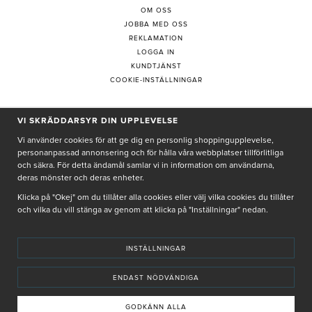
OM OSS
JOBBA MED OSS
REKLAMATION
LOGGA IN
KUNDTJÄNST
COOKIE-INSTÄLLNINGAR
VI SKRÄDDARSYR DIN UPPLEVELSE
PRENUMERERA PÅ NYHETSBREV
Vi använder cookies för att ge dig en personlig shoppingupplevelse,
personanpassad annonsering och för hålla våra webbplatser tillförlitliga
och säkra. För detta ändamål samlar vi in information om användarna,
deras mönster och deras enheter.
Genom att ge min e-post, accepterar jag Seth och Sally
integritetspolicy
Klicka på "Okej" om du tillåter alla cookies eller välj vilka cookies du tillåter
och vilka du vill stänga av genom att klicka på "Inställningar" nedan.
De uppgifter du matar in kommer endast användas till våra nyhetsbrev.
INSTÄLLNINGAR
ENDAST NÖDVÄNDIGA
© SETH AND SALLY 2025
PRIVACY POLICY
TERMS & CONDITIONS
INSTORE
4,9 I BETYG BASERAT PÅ ÖVER 5000 OMDÖMEN
GODKÄNN ALLA
INNEHÅLLET OCH REKOMMENDATIONERNA PÅ DENNA SIDA ÄR FRAMTAGNA OCH GRANSKADE