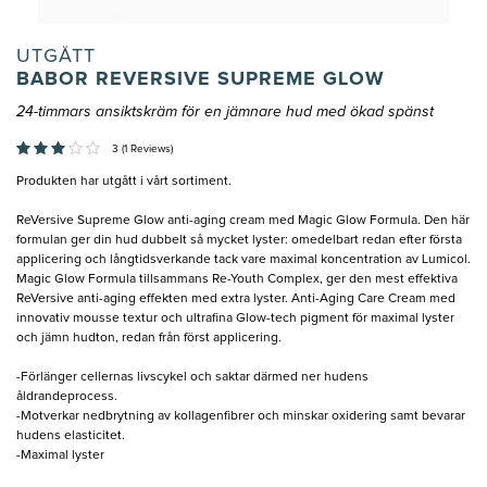
UTGÅTT
BABOR REVERSIVE SUPREME GLOW
24-timmars ansiktskräm för en jämnare hud med ökad spänst
3 (1 Reviews)
Produkten har utgått i vårt sortiment.
ReVersive Supreme Glow anti-aging cream med Magic Glow Formula. Den här
formulan ger din hud dubbelt så mycket lyster: omedelbart redan efter första
applicering och långtidsverkande tack vare maximal koncentration av Lumicol.
Magic Glow Formula tillsammans Re-Youth Complex, ger den mest effektiva
ReVersive anti-aging effekten med extra lyster. Anti-Aging Care Cream med
innovativ mousse textur och ultrafina Glow-tech pigment för maximal lyster
och jämn hudton, redan från först applicering.
-Förlänger cellernas livscykel och saktar därmed ner hudens
åldrandeprocess.
-Motverkar nedbrytning av kollagenfibrer och minskar oxidering samt bevarar
hudens elasticitet.
-Maximal lyster