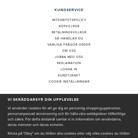
KUNDSERVICE
INTEGRITETSPOLICY
KÖPVILLKOR
BETALNINGSVILLKOR
SÅ HANDLAR DU
VANLIGA FRÅGOR ORDER
OM OSS
JOBBA MED OSS
REKLAMATION
LOGGA IN
KUNDTJÄNST
COOKIE-INSTÄLLNINGAR
VI SKRÄDDARSYR DIN UPPLEVELSE
PRENUMERERA PÅ NYHETSBREV
Vi använder cookies för att ge dig en personlig shoppingupplevelse,
personanpassad annonsering och för hålla våra webbplatser tillförlitliga
och säkra. För detta ändamål samlar vi in information om användarna,
deras mönster och deras enheter.
Genom att ge min e-post, accepterar jag Seth och Sally
integritetspolicy
Klicka på "Okej" om du tillåter alla cookies eller välj vilka cookies du tillåter