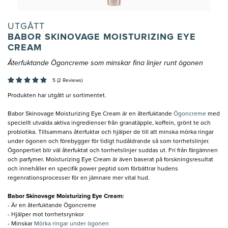
UTGÅTT
BABOR SKINOVAGE MOISTURIZING EYE
CREAM
Återfuktande Ögoncreme som minskar fina linjer runt ögonen
5 (2 Reviews)
Produkten har utgått ur sortimentet.
Babor Skinovage Moisturizing Eye Cream är en återfuktande
Ögoncreme
med
speciellt utvalda aktiva ingredienser från granatäpple, koffein, grönt te och
probiotika. Tillsammans återfuktar och hjälper de till att minska mörka ringar
under ögonen och förebygger för tidigt hudåldrande så som torrhetslinjer.
Ögonpertiet blir väl återfuktat och torrhetslinjer suddas ut. Fri från färgämnen
och parfymer. Moisturizing Eye Cream är även baserat på forskningsresultat
och innehåller en specifik power peptid som förbättrar hudens
regenrationsprocesser för en jämnare mer vital hud.
Babor Skinovage Moisturizing Eye Cream:
- Är en återfuktande Ögoncreme
- Hjälper mot torrhetsrynkor
- Minskar
Mörka ringar under ögonen