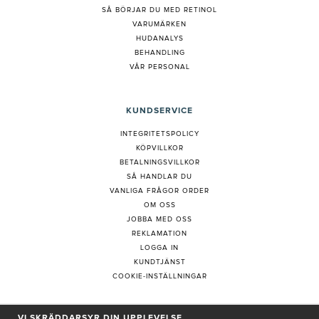
S
Å BÖRJAR DU MED RETINOL
VARUMÄRKEN
HUDANALYS
BEHANDLING
VÅR PERSONAL
KUNDSERVICE
INTEGRITETSPOLICY
KÖPVILLKOR
BETALNINGSVILLKOR
SÅ HANDLAR DU
VANLIGA FRÅGOR ORDER
OM OSS
JOBBA MED OSS
REKLAMATION
LOGGA IN
KUNDTJÄNST
COOKIE-INSTÄLLNINGAR
VI SKRÄDDARSYR DIN UPPLEVELSE
PRENUMERERA PÅ NYHETSBREV