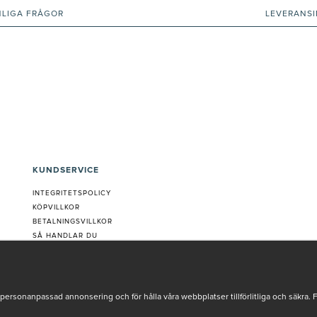
NLIGA FRÅGOR
LEVERANS
KUNDSERVICE
INTEGRITETSPOLICY
KÖPVILLKOR
BETALNINGSVILLKOR
SÅ HANDLAR DU
VANLIGA FRÅGOR ORDER
OM OSS
JOBBA MED OSS
REKLAMATION
personanpassad annonsering och för hålla våra webbplatser tillförlitliga och säkra. 
COOKIE-INSTÄLLNINGAR