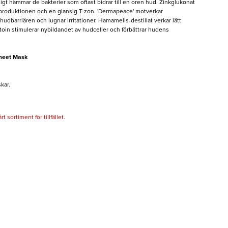
digt hämmar de bakterier som oftast bidrar till en oren hud. Zinkglukonat
gproduktionen och en glansig T-zon. 'Dermapeace' motverkar
hudbarriären och lugnar irritationer. Hamamelis-destillat verkar lätt
n stimulerar nybildandet av hudceller och förbättrar hudens
heet Mask
kar.
 sortiment för tillfället.