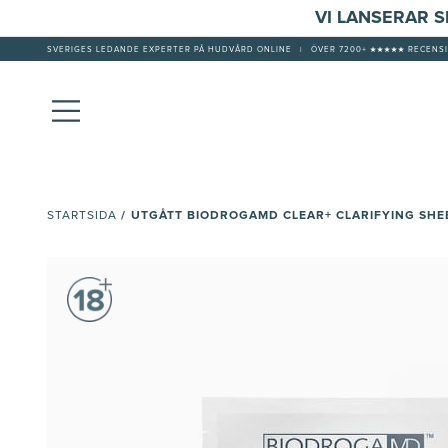
VI LANSERAR 
SVERIGES LEDANDE EXPERTER PÅ HUDVÅRD ONLINE
|
ÖVER 7200+ ★★★★★ RECENSI
/
UTGÅTT BIODROGAMD CLEAR+ CLARIFYING SHE
STARTSIDA