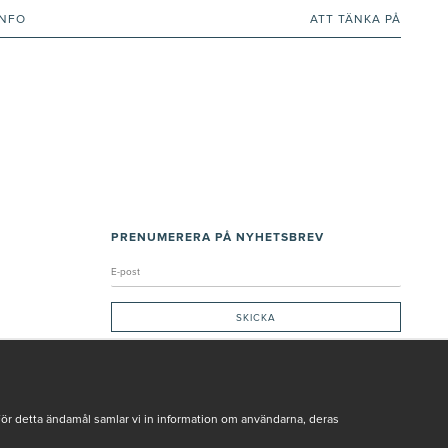
INFO
ATT TÄNKA PÅ
PRENUMERERA PÅ NYHETSBREV
Genom att ge min e-post, accepterar jag Seth och Sally
integritetspolicy
De uppgifter du matar in kommer endast användas till våra nyhetsbrev.
För detta ändamål samlar vi in information om användarna, deras