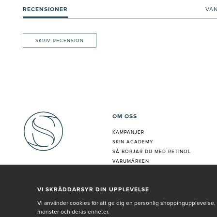
RECENSIONER
VA
SKRIV RECENSION
OM OSS
KAMPANJER
SKIN ACADEMY
S
Å BÖRJAR DU MED RETINOL
VARUMÄRKEN
HUDANALYS
BEHANDLING
VI SKRÄDDARSYR DIN UPPLEVELSE
VÅR PERSONAL
Vi använder cookies för att ge dig en personlig shoppingupplevelse, 
mönster och deras enheter.