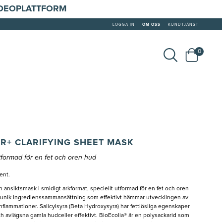
IDEOPLATTFORM
LOGGA IN
OM OSS
KUNDTJÄNST
0
R+ CLARIFYING SHEET MASK
tformad för en fet och oren hud
ent.
 ansiktsmask i smidigt arkformat, speciellt utformad för en fet och oren
unik ingredienssammansättning som effektivt hämmar utvecklingen av
flammationer. Salicylsyra (Beta Hydroxysyra) har fettlösliga egenskaper
ch avlägsna gamla hudceller effektivt. BioEcolia® är en polysackarid som