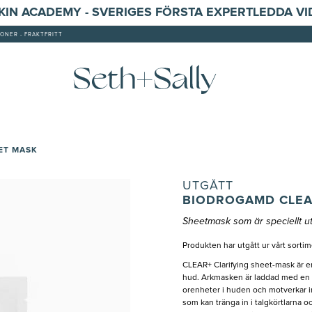
SKIN ACADEMY - SVERIGES FÖRSTA EXPERTLEDDA V
ONER - FRAKTFRITT
ET MASK
UTGÅTT
BIODROGAMD CLEA
Sheetmask som är speciellt u
Produkten har utgått ur vårt sortim
CLEAR+ Clarifying sheet-mask är en
hud. Arkmasken är laddad med en 
orenheter i huden och motverkar in
som kan tränga in i talgkörtlarna o