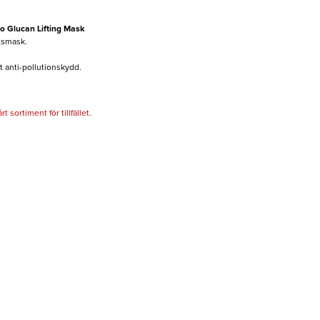
 Glucan Lifting Mask
tsmask.
t anti-pollutionskydd.
 sortiment för tillfället.