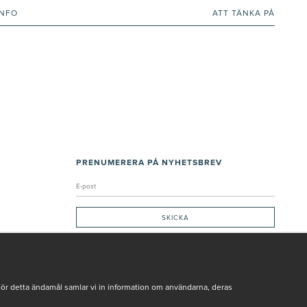
INFO
ATT TÄNKA PÅ
PRENUMERERA PÅ NYHETSBREV
Genom att ge min e-post, accepterar jag Seth och Sally
integritetspolicy
De uppgifter du matar in kommer endast användas till våra nyhetsbrev.
För detta ändamål samlar vi in information om användarna, deras