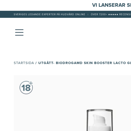
VI LANSERAR 
SVERIGES LEDANDE EXPERTER PÅ HUDVÅRD ONLINE
|
ÖVER 7200+ ★★★★★ RECENSI
/
UTGÅTT- BIODROGAMD SKIN BOOSTER LACTO G
STARTSIDA