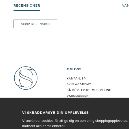
RECENSIONER
VA
SKRIV RECENSION
OM OSS
KAMPANJER
SKIN ACADEMY
S
Å BÖRJAR DU MED RETINOL
VARUMÄRKEN
HUDANALYS
BEHANDLING
VI SKRÄDDARSYR DIN UPPLEVELSE
VÅR PERSONAL
Vi använder cookies för att ge dig en personlig shoppingupplevelse, 
mönster och deras enheter.