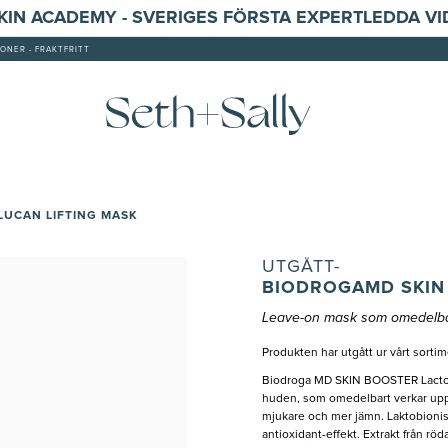
SKIN ACADEMY - SVERIGES FÖRSTA EXPERTLEDDA V
ONER - FRAKTFRITT
LUCAN LIFTING MASK
UTGÅTT-
BIODROGAMD SKIN 
Leave-on mask som omedelba
Produkten har utgått ur vårt sortim
Biodroga MD SKIN BOOSTER Lacto Gl
huden, som omedelbart verkar upps
mjukare och mer jämn. Laktobionisk
antioxidant-effekt. Extrakt från rö