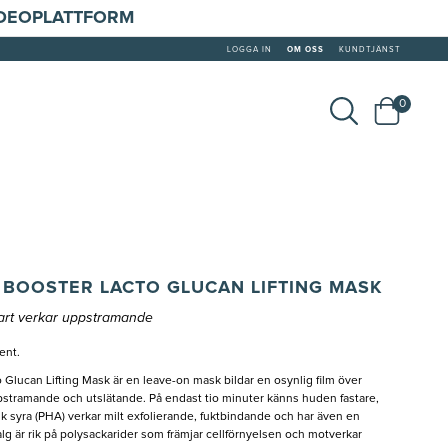
IDEOPLATTFORM
LOGGA IN
OM OSS
KUNDTJÄNST
0
BOOSTER LACTO GLUCAN LIFTING MASK
rt verkar uppstramande
ent.
ucan Lifting Mask är en leave-on mask bildar en osynlig film över
tramande och utslätande. På endast tio minuter känns huden fastare,
 syra (PHA) verkar milt exfolierande, fuktbindande och har även en
dalg är rik på polysackarider som främjar cellförnyelsen och motverkar