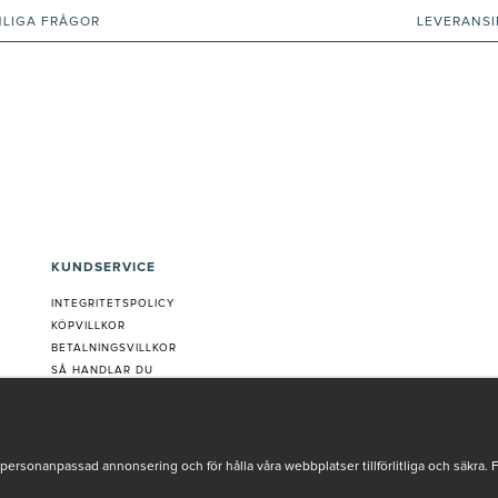
NLIGA FRÅGOR
LEVERANS
KUNDSERVICE
INTEGRITETSPOLICY
KÖPVILLKOR
BETALNINGSVILLKOR
SÅ HANDLAR DU
VANLIGA FRÅGOR ORDER
OM OSS
JOBBA MED OSS
REKLAMATION
personanpassad annonsering och för hålla våra webbplatser tillförlitliga och säkra. 
COOKIE-INSTÄLLNINGAR