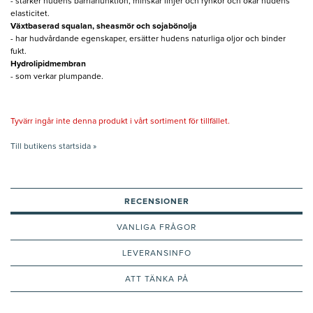
- stärker hudens barriärfunktion, minskar linjer och rynkor och ökar hudens
elasticitet.
Växtbaserad squalan, sheasmör och sojabönolja
- har hudvårdande egenskaper, ersätter hudens naturliga oljor och binder
fukt.
Hydrolipidmembran
- som verkar plumpande.
Tyvärr ingår inte denna produkt i vårt sortiment för tillfället.
Till butikens startsida »
RECENSIONER
VANLIGA FRÅGOR
LEVERANSINFO
ATT TÄNKA PÅ