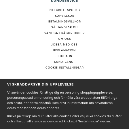
KUNDSERVICE
INTEGRITETSPOLICY
KÖPVILLKOR
BETALNINGSVILLKOR
SÅ HANDLAR DU
VANLIGA FRÅGOR ORDER
OM OSS
JOBBA MED OSS
REKLAMATION
LOGGA IN
KUNDTJÄNST
COOKIE-INSTÄLLNINGAR
VI SKRÄDDARSYR DIN UPPLEVELSE
PRENUMERERA PÅ NYHETSBREV
Vi använder cookies för att ge dig en personlig shoppingupplevelse,
personanpassad annonsering och för hålla våra webbplatser tillförlitliga
och säkra. För detta ändamål samlar vi in information om användarna,
deras mönster och deras enheter.
Genom att ge min e-post, accepterar jag Seth och Sally
integritetspolicy
Klicka på "Okej" om du tillåter alla cookies eller välj vilka cookies du tillåter
och vilka du vill stänga av genom att klicka på "Inställningar" nedan.
De uppgifter du matar in kommer endast användas till våra nyhetsbrev.