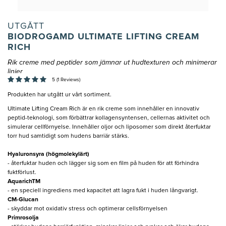
UTGÅTT
BIODROGAMD ULTIMATE LIFTING CREAM
RICH
Rik creme med peptider som jämnar ut hudtexturen och minimerar
linjer
5 (1 Reviews)
Produkten har utgått ur vårt sortiment.
Ultimate Lifting Cream Rich är en rik creme som innehåller en innovativ
peptid-teknologi, som förbättrar kollagensyntensen, cellernas aktivitet och
simulerar cellförnyelse. Innehåller oljor och liposomer som direkt återfuktar
torr hud samtidigt som hudens barriär stärks.
Hyaluronsyra (högmolekylärt)
- återfuktar huden och lägger sig som en film på huden för att förhindra
fuktförlust.
AquarichTM
- en speciell ingrediens med kapacitet att lagra fukt i huden långvarigt.
CM-Glucan
- skyddar mot oxidativ stress och optimerar cellsförnyelsen
Primrosolja