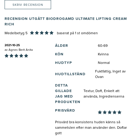
SKRIV RECENSION
RECENSION UTGÅTT BIODROGAMD ULTIMATE LIFTING CREAM
RICH
Medelbetyg 5
baserat på
1
st omdömen
2021-10-25
ÅLDER
60-69
av
Agnes Berit Anita
KÖN
Kvinna
HUDTYP
Normal
Fuktfattig, Inget av
HUDTILLSTÅND
Ovan
DETTA
GILLADE
Textur, Doft, Enkelt att
JAG MED
använda, Ingredienserna
PRODUKTEN
PRISVÄRD
Prisvärd bra konsistens huden känns så
sammetslen efter man använder den. Doftar
gott