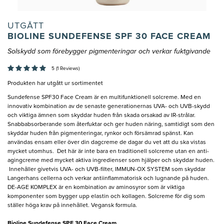
UTGÅTT
BIOLINE SUNDEFENSE SPF 30 FACE CREAM
Solskydd som förebygger pigmenteringar och verkar fuktgivande
5 (1 Reviews)
Produkten har utgått ur sortimentet
Sundefense SPF30 Face Cream är en multifunktionell solcreme. Med en
innovativ kombination av de senaste generationernas UVA- och UVB-skydd
och viktiga ämnen som skyddar huden från skada orsakad av IR-strålar.
Snabbabsorberande som återfuktar och ger huden näring, samtidigt som den
skyddar huden från pigmenteringar, rynkor och försämrad spänst. Kan
användas ensam eller över din dagcreme de dagar du vet att du ska vistas
mycket utomhus. Det här är inte bara en traditionell solcreme utan en anti-
agingcreme med mycket aktiva ingredienser som hjälper och skyddar huden.
Innehåller givetvis UVA- och UVB-filter, IMMUN-OX SYSTEM som skyddar
Langerhans cellerna och verkar antiinflammatorisk och lugnande på huden.
DE-AGE KOMPLEX är en kombination av aminosyror som är viktiga
komponenter som bygger upp elastin och kollagen. Solcreme för dig som
ställer höga krav på innehållet. Vegansk formula.
Bioline Sundefense SPF 30 Face Cream