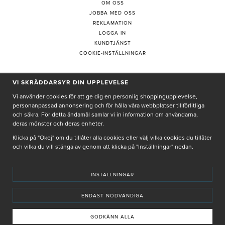
OM OSS
JOBBA MED OSS
REKLAMATION
LOGGA IN
KUNDTJÄNST
COOKIE-INSTÄLLNINGAR
VI SKRÄDDARSYR DIN UPPLEVELSE
PRENUMERERA PÅ NYHETSBREV
Vi använder cookies för att ge dig en personlig shoppingupplevelse,
personanpassad annonsering och för hålla våra webbplatser tillförlitliga
och säkra. För detta ändamål samlar vi in information om användarna,
deras mönster och deras enheter.
Genom att ge min e-post, accepterar jag Seth och Sally
integritetspolicy
Klicka på "Okej" om du tillåter alla cookies eller välj vilka cookies du tillåter
och vilka du vill stänga av genom att klicka på "Inställningar" nedan.
De uppgifter du matar in kommer endast användas till våra nyhetsbrev.
INSTÄLLNINGAR
ENDAST NÖDVÄNDIGA
© SETH AND SALLY 2025
PRIVACY POLICY
TERMS & CONDITIONS
INSTORE
4,9 I BETYG BASERAT PÅ ÖVER 5000 OMDÖMEN
GODKÄNN ALLA
INNEHÅLLET OCH REKOMMENDATIONERNA PÅ DENNA SIDA ÄR FRAMTAGNA OCH GRANSKADE
AV VÅRA AUKTORISERADE HUDTERAPEUTER.