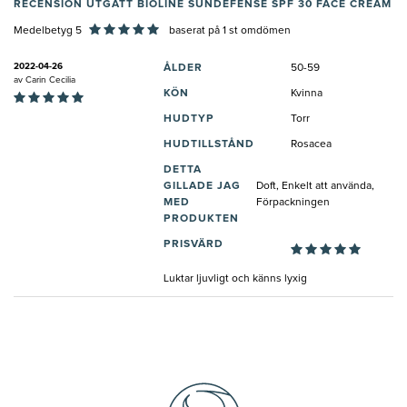
RECENSION UTGÅTT BIOLINE SUNDEFENSE SPF 30 FACE CREAM
Medelbetyg 5
baserat på
1
st omdömen
2022-04-26
ÅLDER
50-59
av
Carin Cecilia
KÖN
Kvinna
HUDTYP
Torr
HUDTILLSTÅND
Rosacea
DETTA
GILLADE JAG
Doft, Enkelt att använda,
MED
Förpackningen
PRODUKTEN
PRISVÄRD
Luktar ljuvligt och känns lyxig