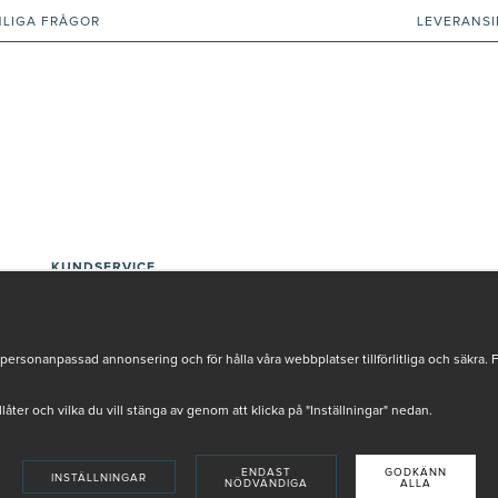
NLIGA FRÅGOR
LEVERANS
KUNDSERVICE
INTEGRITETSPOLICY
KÖPVILLKOR
BETALNINGSVILLKOR
personanpassad annonsering och för hålla våra webbplatser tillförlitliga och säkra. 
SÅ HANDLAR DU
VANLIGA FRÅGOR ORDER
tillåter och vilka du vill stänga av genom att klicka på "Inställningar" nedan.
OM OSS
JOBBA MED OSS
REKLAMATION
ENDAST
GODKÄNN
INSTÄLLNINGAR
COOKIE-INSTÄLLNINGAR
NÖDVÄNDIGA
ALLA