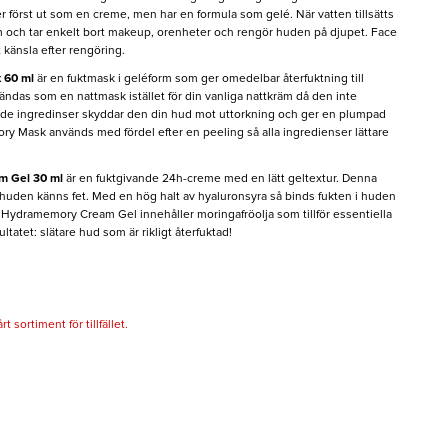
 först ut som en creme, men har en formula som gelé. När vatten tillsätts
um och tar enkelt bort makeup, orenheter och rengör huden på djupet. Face
 känsla efter rengöring.
 60 ml
är en fuktmask i geléform som ger omedelbar återfuktning till
das som en nattmask istället för din vanliga nattkräm då den inte
nde ingredinser skyddar den din hud mot uttorkning och ger en plumpad
ory Mask används med fördel efter en peeling så alla ingredienser lättare
m Gel 30 ml
är en fuktgivande 24h-creme med en lätt geltextur. Denna
t huden känns fet. Med en hög halt av hyaluronsyra så binds fukten i huden
 Hydramemory Cream Gel innehåller moringafröolja som tillför essentiella
ltatet: slätare hud som är rikligt återfuktad!
 sortiment för tillfället.