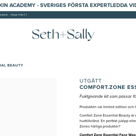
SKIN ACADEMY - SVERIGES FÖRSTA EXPERTLEDDA V
ONER - FRAKTFRITT
IAL BEAUTY
UTGÅTT
COMFORT.ZONE ES
Fuktgivande kit som passar fö
Produkten var limited edition och h
Comfort Zone Essential Beauty är e
hudtillstånd. En perfekt juklpp eller
Zones härliga produkter?
Comfort Zone Essential Face Was