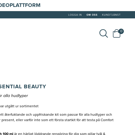
IDEOPLATTFORM
LOGGA IN
OM OSS
KUNDTJÄNST
0
SENTIAL BEAUTY
r alla hudtyper
ar utgått ur sortimentet
tt återfuktande och uppfriskande kit som passar för alla hudtyper och
 present, eller varför inte som ett första startkit för att testa på Comfort
h 100 ml
är en härligt löddrande rengöring för dig som gillar tvål &