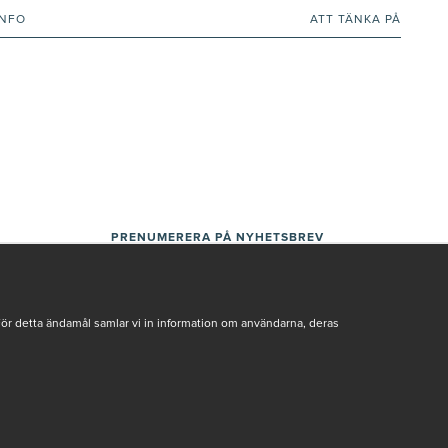
INFO
ATT TÄNKA PÅ
PRENUMERERA PÅ NYHETSBREV
För detta ändamål samlar vi in information om användarna, deras
Genom att ge min e-post, accepterar jag Seth och Sally
integritetspolicy
De uppgifter du matar in kommer endast användas till våra nyhetsbrev.