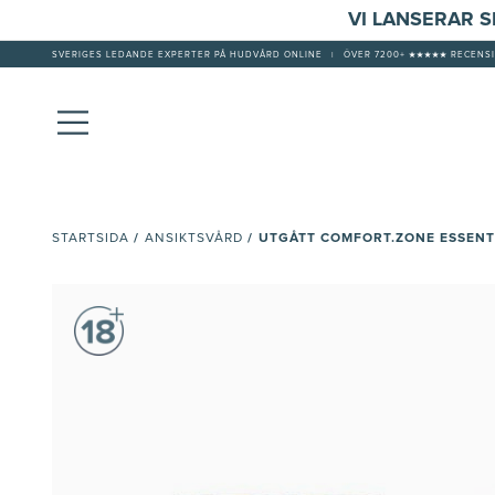
VI LANSERAR 
SVERIGES LEDANDE EXPERTER PÅ HUDVÅRD ONLINE
|
ÖVER 7200+ ★★★★★ RECENSI
/
/
UTGÅTT COMFORT.ZONE ESSENT
STARTSIDA
ANSIKTSVÅRD