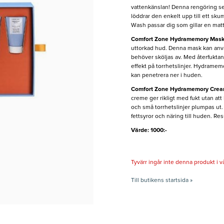
vattenkänslan! Denna rengöring ser
löddrar den enkelt upp till ett sk
Wash passar dig som gillar en matt
Comfort Zone Hydramemory Mask
uttorkad hud. Denna mask kan använ
behöver sköljas av. Med återfukta
effekt på torrhetslinjer. Hydramem
kan penetrera ner i huden.
Comfort Zone Hydramemory Crea
creme ger rikligt med fukt utan at
och små torrhetslinjer plumpas ut.
fettsyror och näring till huden. Resu
Värde: 1000:-
Tyvärr ingår inte denna produkt i vårt
Till butikens startsida »