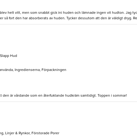
rst blev helt vitt, men som snabbt gick ini huden och lämnade ingen vit hudton. Jag ty
r så fort den har absorberats av huden. Tycker dessutom att den är väldigt dryg. R
 Slapp Hud
t använda, Ingredienserna, Förpackningen
 att den är vårdande som en återfuktande hudkräm samtidigt. Toppen i sommar!
g, Linjer & Rynkor, Förstorade Porer