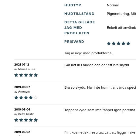
HUDTYP
Normal
HUDTILLSTÅND
Pigmentering, Mö
DETTA GILLADE
JAG MED
Enkelt att använd
PRODUKTEN
PRISVÄRD
Jag är nöjd med produkterna.
2021-07-12
Går lätt in i huden och ger ett bra skydd
av
Marie-Louise
2019-08-07
Bra solskydd. Har inte hunnit använda speci
av
Anonym
2019-08-04
Toppenskydd som inte täpper igen porerna e
av
Petra Kristin
2019-06-02
Fint kosmetiskt resultat. Lätt att lägga m