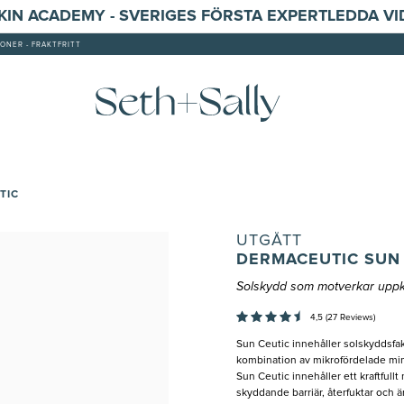
SKIN ACADEMY - SVERIGES FÖRSTA EXPERTLEDDA V
ONER - FRAKTFRITT
TIC
UTGÅTT
DERMACEUTIC SUN
Solskydd som motverkar uppk
4,5 (27 Reviews)
Sun Ceutic innehåller solskyddsf
kombination av mikrofördelade mine
Sun Ceutic innehåller ett kraftful
skyddande barriär, återfuktar och är