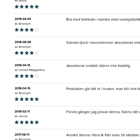
av
Anna
2019-04-04
Bra med fuktkräm i kombo med solskyddsfa
av
Anonym
2018-08-08
Ganska tjock i konsistensen absorberas int
av
Anonym
2018-04-15
absorberas snabbt, känns inte kladdig.
av
Linnéa Margaretha
2018-04-15
Produkten går lätt in i huden, man blir inte f
av
Anonym
2018-02-11
Första gången jag provar denna. Känns lätt o
av
Jenny
2017-06-11
Använt denna i flera år från mars till okto
av
Anonym