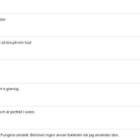
ktor
e så bra på min hud
et o glansig.
ch är perfekt i solen.
ber. Fungera utmärkt. Behöver ingen annan fuktkräm när jag använder den.