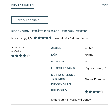
RECENSIONER
VA
SKRIV RECENSION
RECENSION UTGÅTT DERMACEUTIC SUN CEUTIC
Medelbetyg 4,5
baserat på
27
st omdömen
2024-04-18
ÅLDER
60-69
av
Carina
KÖN
Kvinna
HUDTYP
Torr
HUDTILLSTÅND
Pigmentering, Ros
DETTA GILLADE
JAG MED
Textur, Enkelt at
PRODUKTEN
PRISVÄRD
Smidig att ha i väska vid behov