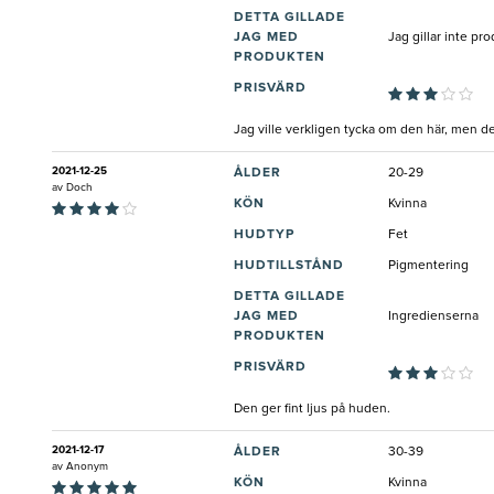
DETTA GILLADE
JAG MED
Jag gillar inte pr
PRODUKTEN
PRISVÄRD
Jag ville verkligen tycka om den här, men den
2021-12-25
ÅLDER
20-29
av
Doch
KÖN
Kvinna
HUDTYP
Fet
HUDTILLSTÅND
Pigmentering
DETTA GILLADE
JAG MED
Ingredienserna
PRODUKTEN
PRISVÄRD
Den ger fint ljus på huden.
2021-12-17
ÅLDER
30-39
av
Anonym
KÖN
Kvinna