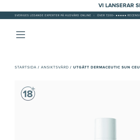
VI LANSERAR 
SVERIGES LEDANDE EXPERTER PÅ HUDVÅRD ONLINE
|
ÖVER 7200+ ★★★★★ RECENSI
/
/
UTGÅTT DERMACEUTIC SUN CEU
STARTSIDA
ANSIKTSVÅRD