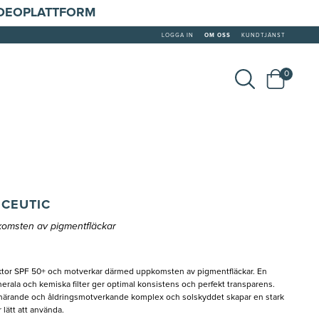
IDEOPLATTFORM
LOGGA IN
OM OSS
KUNDTJÄNST
0
 CEUTIC
omsten av pigmentfläckar
aktor SPF 50+ och motverkar därmed uppkomsten av pigmentfläckar. En
rala och kemiska filter ger optimal konsistens och perfekt transparens.
lt närande och åldringsmotverkande komplex och solskyddet skapar en stark
 lätt att använda.