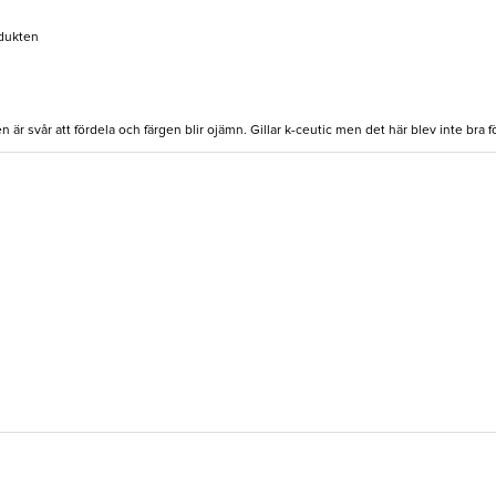
odukten
 är svår att fördela och färgen blir ojämn. Gillar k-ceutic men det här blev inte bra f