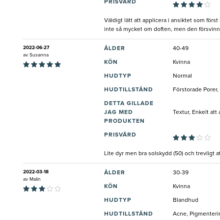
PRISVÄRD
Väldigt lätt att applicera i ansiktet som fö
inte så mycket om doften, men den försvinne
2022-06-27
ÅLDER
40-49
av
Susanna
KÖN
Kvinna
HUDTYP
Normal
HUDTILLSTÅND
Förstorade Porer,
DETTA GILLADE
JAG MED
Textur, Enkelt at
PRODUKTEN
PRISVÄRD
Lite dyr men bra solskydd (50) och trevligt
2022-03-18
ÅLDER
30-39
av
Malin
KÖN
Kvinna
HUDTYP
Blandhud
HUDTILLSTÅND
Acne, Pigmenterin