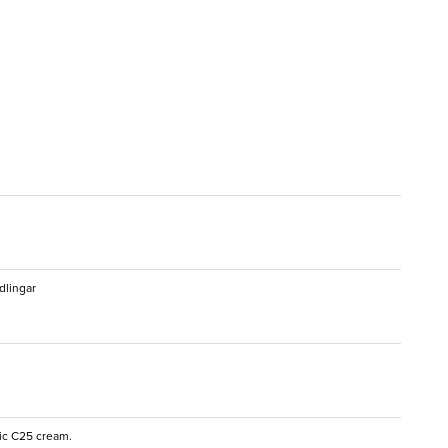
dlingar
ic C25 cream.