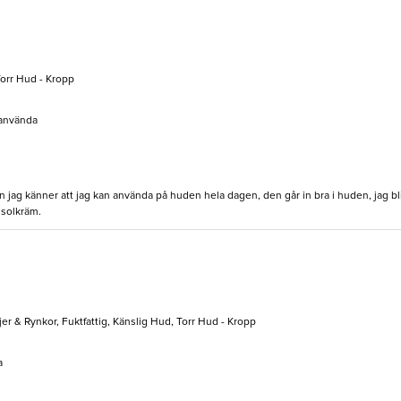
Torr Hud - Kropp
 använda
jag känner att jag kan använda på huden hela dagen, den går in bra i huden, jag bli
ssolkräm.
er & Rynkor, Fuktfattig, Känslig Hud, Torr Hud - Kropp
a