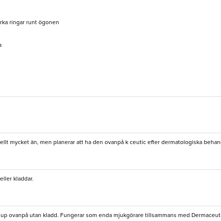
rka ringar runt ögonen
a
ellt mycket än, men planerar att ha den ovanpå k ceutic efter dermatologiska behan
ller kladdar.
ake up ovanpå utan kladd. Fungerar som enda mjukgörare tillsammans med Dermaceut