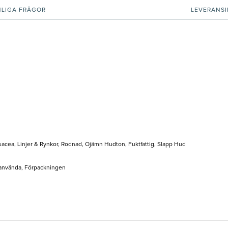
NLIGA FRÅGOR
LEVERANS
acea, Linjer & Rynkor, Rodnad, Ojämn Hudton, Fuktfattig, Slapp Hud
t använda, Förpackningen