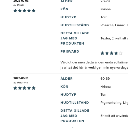
2023-07-05
ÅLDER
20-29
av
Paula
KÖN
Kvinna
HUDTYP
Torr
HUDTILLSTÅND
Rosacea, Finnar, 
DETTA GILLADE
JAG MED
Textur, Enkelt att
PRODUKTEN
PRISVÄRD
Väldigt dyr men detta är den enda solkrämen 
ja alltså det här är verkligen min nya vardag
2023-05-19
ÅLDER
60-69
av
Anonym
KÖN
Kvinna
HUDTYP
Torr
HUDTILLSTÅND
Pigmentering, Linj
DETTA GILLADE
JAG MED
Enkelt att använd
PRODUKTEN