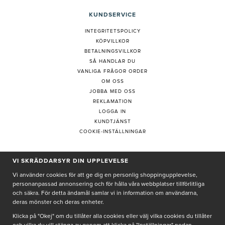
KUNDSERVICE
INTEGRITETSPOLICY
KÖPVILLKOR
BETALNINGSVILLKOR
SÅ HANDLAR DU
VANLIGA FRÅGOR ORDER
OM OSS
JOBBA MED OSS
REKLAMATION
LOGGA IN
KUNDTJÄNST
COOKIE-INSTÄLLNINGAR
VI SKRÄDDARSYR DIN UPPLEVELSE
PRENUMERERA PÅ NYHETSBREV
Vi använder cookies för att ge dig en personlig shoppingupplevelse,
personanpassad annonsering och för hålla våra webbplatser tillförlitliga
och säkra. För detta ändamål samlar vi in information om användarna,
deras mönster och deras enheter.
Genom att ge min e-post, accepterar jag Seth och Sally
integritetspolicy
Klicka på "Okej" om du tillåter alla cookies eller välj vilka cookies du tillåter