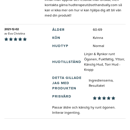
kontakta gärna
hudterapeut@sethandsally.com
så
kan vi kika mer om hur vi kan hjälpa dig att bli vän
med din produkt!
2021-12-02
ÅLDER
60-69
av
Eva Christina
KÖN
Kvinna
HUDTYP
Normal
Linjer & Rynkor runt
Ögonen, Fuktfattig, Yttorr,
HUDTILLSTÅND
Känslig Hud, Torr Hud -
Kropp
DETTA GILLADE
Ingredienserna,
JAG MED
Resultatet
PRODUKTEN
PRISVÄRD
Passar äldre och känslig hy runt ögonen.
Irriterar ingenting.