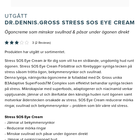
UTGÅTT
DR.DENNIS.GROSS STRESS SOS EYE CREAM
Ögoncreme som minskar svullnad & påsar under ögonen direkt
3 (2 Reviews)
Produkten har utgått ur sortimentet.
Stress SOS Eye Cream är för dig som vill ha en strålande, ungdomlig hud runt
ögonen. Stress SOS Eye Cream Förbättrar och förebygger synliga tecken på
stress såsom trötta ögon, bekymmersrynkor och svullnad.
Denna lyxiga, näringsrika ögoncreme är fulladdad med Dr. Gross unika
B3Adaptive SuperFoodsTM Complex som effektivt behandlar synliga tecken
på stress. Mikrokapslar med superfoods, adaptogener och niacinamid verkar
uppljusande, jämnar ut och återfuktar den känsliga huden runt ögonen samt
motverkar ålderstecken orsakade av stress. SOS Eye Cream reducerar mörka
ringar, svullnad och bekymmersrynkor – problem som blir värre vid stress.
Stress SOS Eye Cream
- Jämnar ut bekymmersrynkor
- Reducerar mörka ringar
- Minskar svullnad och påsar under ögonen direkt
- Jämnar ut rynkig/creppad hud