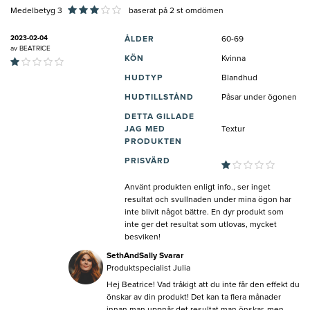
Medelbetyg 3
baserat på
2
st omdömen
2023-02-04
ÅLDER
60-69
av
BEATRICE
KÖN
Kvinna
HUDTYP
Blandhud
HUDTILLSTÅND
Påsar under ögonen
DETTA GILLADE
JAG MED
Textur
PRODUKTEN
PRISVÄRD
Använt produkten enligt info., ser inget
resultat och svullnaden under mina ögon har
inte blivit något bättre. En dyr produkt som
inte ger det resultat som utlovas, mycket
besviken!
SethAndSally Svarar
Produktspecialist Julia
Hej Beatrice! Vad tråkigt att du inte får den effekt du
önskar av din produkt! Det kan ta flera månader
innan man uppnår det resultat man önskar, men