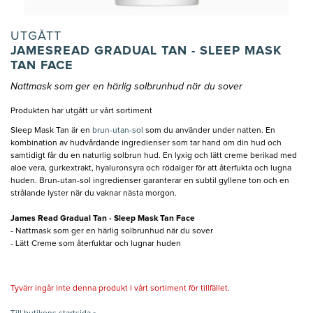
UTGÅTT
JAMESREAD GRADUAL TAN - SLEEP MASK
TAN FACE
Nattmask som ger en härlig solbrunhud när du sover
Produkten har utgått ur vårt sortiment
Sleep Mask Tan är en
brun-utan-sol
som du använder under natten. En
kombination av hudvårdande ingredienser som tar hand om din hud och
samtidigt får du en naturlig solbrun hud. En lyxig och lätt creme berikad med
aloe vera, gurkextrakt, hyaluronsyra och rödalger för att återfukta och lugna
huden. Brun-utan-sol ingredienser garanterar en subtil gyllene ton och en
strålande lyster när du vaknar nästa morgon.
James Read Gradual Tan - Sleep Mask Tan Face
- Nattmask som ger en härlig solbrunhud när du sover
- Lätt Creme som återfuktar och lugnar huden
Tyvärr ingår inte denna produkt i vårt sortiment för tillfället.