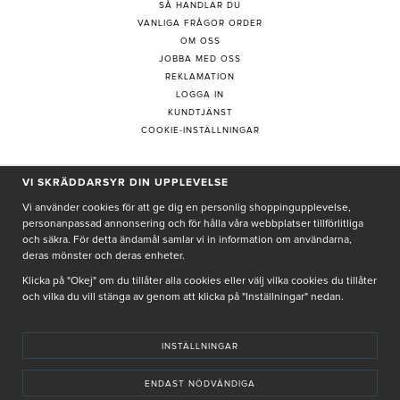
SÅ HANDLAR DU
VANLIGA FRÅGOR ORDER
OM OSS
JOBBA MED OSS
REKLAMATION
LOGGA IN
KUNDTJÄNST
COOKIE-INSTÄLLNINGAR
VI SKRÄDDARSYR DIN UPPLEVELSE
PRENUMERERA PÅ NYHETSBREV
Vi använder cookies för att ge dig en personlig shoppingupplevelse,
personanpassad annonsering och för hålla våra webbplatser tillförlitliga
och säkra. För detta ändamål samlar vi in information om användarna,
deras mönster och deras enheter.
Genom att ge min e-post, accepterar jag Seth och Sally
integritetspolicy
Klicka på "Okej" om du tillåter alla cookies eller välj vilka cookies du tillåter
och vilka du vill stänga av genom att klicka på "Inställningar" nedan.
De uppgifter du matar in kommer endast användas till våra nyhetsbrev.
INSTÄLLNINGAR
ENDAST NÖDVÄNDIGA