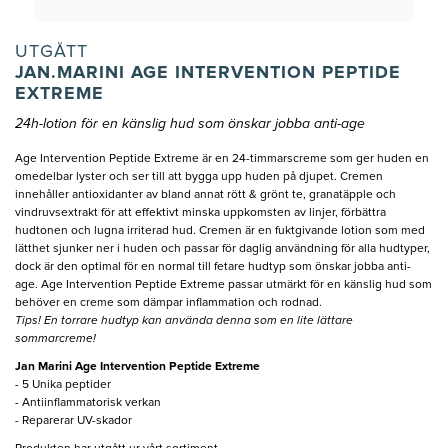
UTGÅTT
JAN.MARINI AGE INTERVENTION PEPTIDE
EXTREME
24h-lotion för en känslig hud som önskar jobba anti-age
Age Intervention Peptide Extreme är en 24-timmarscreme som ger huden en
omedelbar lyster och ser till att bygga upp huden på djupet. Cremen
innehåller antioxidanter av bland annat rött & grönt te, granatäpple och
vindruvsextrakt för att effektivt minska uppkomsten av linjer, förbättra
hudtonen och lugna irriterad hud. Cremen är en fuktgivande lotion som med
lätthet sjunker ner i huden och passar för daglig användning för alla hudtyper,
dock är den optimal för en normal till fetare hudtyp som önskar jobba anti-
age. Age Intervention Peptide Extreme passar utmärkt för en känslig hud som
behöver en creme som dämpar inflammation och rodnad.
Tips! En torrare hudtyp kan använda denna som en lite lättare
sommarcreme!
Jan Marini Age Intervention Peptide Extreme
- 5 Unika peptider
- Antiinflammatorisk verkan
- Reparerar UV-skador