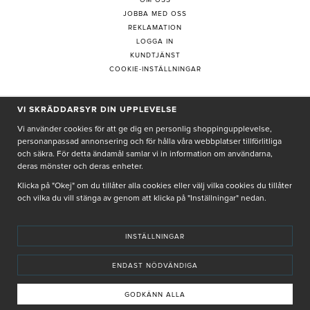
OM OSS
JOBBA MED OSS
REKLAMATION
LOGGA IN
KUNDTJÄNST
COOKIE-INSTÄLLNINGAR
VI SKRÄDDARSYR DIN UPPLEVELSE
PRENUMERERA PÅ NYHETSBREV
Vi använder cookies för att ge dig en personlig shoppingupplevelse,
personanpassad annonsering och för hålla våra webbplatser tillförlitliga
och säkra. För detta ändamål samlar vi in information om användarna,
deras mönster och deras enheter.
Genom att ge min e-post, accepterar jag Seth och Sally
integritetspolicy
Klicka på "Okej" om du tillåter alla cookies eller välj vilka cookies du tillåter
och vilka du vill stänga av genom att klicka på "Inställningar" nedan.
De uppgifter du matar in kommer endast användas till våra nyhetsbrev.
INSTÄLLNINGAR
ENDAST NÖDVÄNDIGA
© SETH AND SALLY 2025
PRIVACY POLICY
TERMS & CONDITIONS
INSTORE
4,9 I BETYG BASERAT PÅ ÖVER 5000 OMDÖMEN
GODKÄNN ALLA
INNEHÅLLET OCH REKOMMENDATIONERNA PÅ DENNA SIDA ÄR FRAMTAGNA OCH GRANSKADE
AV VÅRA AUKTORISERADE HUDTERAPEUTER.