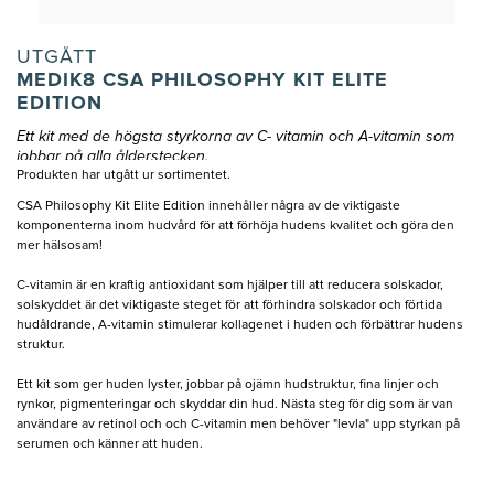
UTGÅTT
MEDIK8 CSA PHILOSOPHY KIT ELITE
EDITION
Ett kit med de högsta styrkorna av C- vitamin och A-vitamin som
jobbar på alla ålderstecken.
Produkten har utgått ur sortimentet.
CSA Philosophy Kit Elite Edition innehåller några av de viktigaste
komponenterna inom hudvård för att förhöja hudens kvalitet och göra den
mer hälsosam!
C-vitamin är en kraftig antioxidant som hjälper till att reducera solskador,
solskyddet är det viktigaste steget för att förhindra solskador och förtida
hudåldrande, A-vitamin stimulerar kollagenet i huden och förbättrar hudens
struktur.
Ett kit som ger huden lyster, jobbar på ojämn hudstruktur, fina linjer och
rynkor, pigmenteringar och skyddar din hud. Nästa steg för dig som är van
användare av retinol och och C-vitamin men behöver "levla" upp styrkan på
serumen och känner att huden.