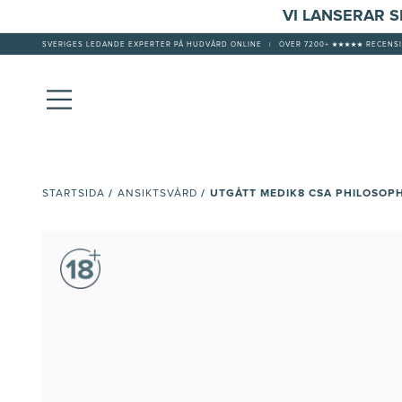
VI LANSERAR 
SVERIGES LEDANDE EXPERTER PÅ HUDVÅRD ONLINE
|
ÖVER 7200+ ★★★★★ RECENSI
/
/
UTGÅTT MEDIK8 CSA PHILOSOPH
STARTSIDA
ANSIKTSVÅRD