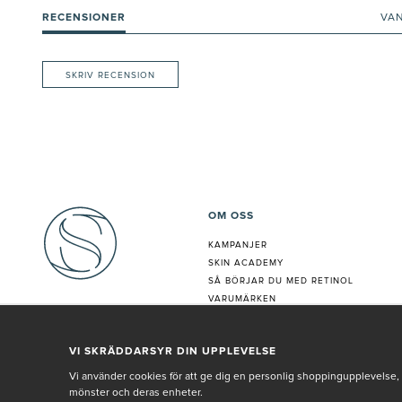
RECENSIONER
VA
SKRIV RECENSION
OM OSS
KAMPANJER
SKIN ACADEMY
S
Å BÖRJAR DU MED RETINOL
VARUMÄRKEN
HUDANALYS
BEHANDLING
VI SKRÄDDARSYR DIN UPPLEVELSE
VÅR PERSONAL
Vi använder cookies för att ge dig en personlig shoppingupplevelse, 
mönster och deras enheter.