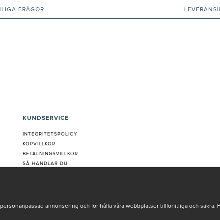
NLIGA FRÅGOR
LEVERANS
KUNDSERVICE
INTEGRITETSPOLICY
KÖPVILLKOR
BETALNINGSVILLKOR
SÅ HANDLAR DU
VANLIGA FRÅGOR ORDER
OM OSS
JOBBA MED OSS
REKLAMATION
personanpassad annonsering och för hålla våra webbplatser tillförlitliga och säkra. 
COOKIE-INSTÄLLNINGAR