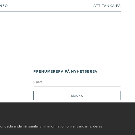
INFO
ATT TÄNKA PÅ
PRENUMERERA PÅ NYHETSBREV
Genom att ge min e-post, accepterar jag Seth och Sally
integritetspolicy
De uppgifter du matar in kommer endast användas till våra nyhetsbrev.
För detta ändamål samlar vi in information om användarna, deras