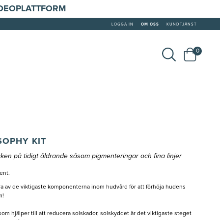
IDEOPLATTFORM
LOGGA IN
OM OSS
KUNDTJÄNST
0
SOPHY KIT
tecken på tidigt åldrande såsom pigmenteringar och fina linjer
ent.
ra av de viktigaste komponenterna inom hudvård för att förhöja hudens
m!
som hjälper till att reducera solskador, solskyddet är det viktigaste steget