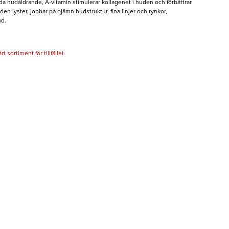
tida hudåldrande, A-vitamin stimulerar kollagenet i huden och förbättrar
den lyster, jobbar på ojämn hudstruktur, fina linjer och rynkor,
ud.
 sortiment för tillfället.