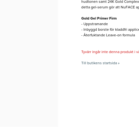
hudtonen samt 24K Gold Complex so
detta gel-serum gör att NuFACE ap
Gold Gel Primer Firm
- Uppstramande
- Inbyggd borste för kladdfri applic
- Återfuktande Leave-on formula
Tyvärr ingår inte denna produkt i vårt
Till butikens startsida »