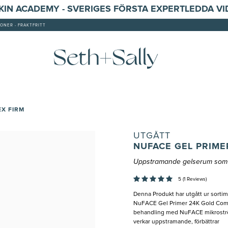
SKIN ACADEMY - SVERIGES FÖRSTA EXPERTLEDDA V
ONER - FRAKTFRITT
EX FIRM
UTGÅTT
NUFACE GEL PRIME
Uppstramande gelserum som 
5 (1 Reviews)
Denna Produkt har utgått ur sorti
NuFACE Gel Primer 24K Gold Comp
behandling med NuFACE mikroströ
verkar uppstramande, förbättrar