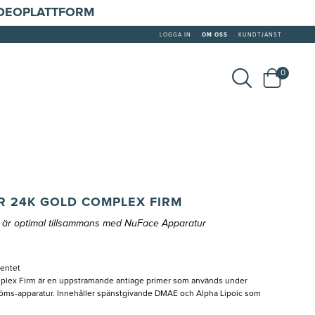
IDEOPLATTFORM
LOGGA IN
OM OSS
KUNDTJÄNST
0
R 24K GOLD COMPLEX FIRM
är optimal tillsammans med NuFace Apparatur
mentet
lex Firm är en uppstramande antiage primer som används under
ms-apparatur. Innehåller spänstgivande DMAE och Alpha Lipoic som