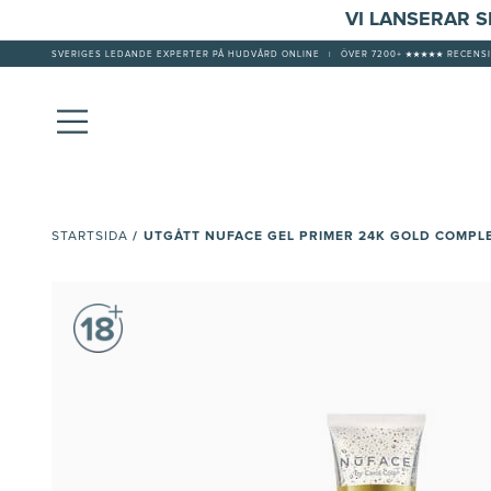
VI LANSERAR 
SVERIGES LEDANDE EXPERTER PÅ HUDVÅRD ONLINE
|
ÖVER 7200+ ★★★★★ RECENSI
/
UTGÅTT NUFACE GEL PRIMER 24K GOLD COMPL
STARTSIDA