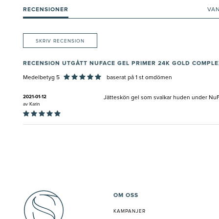
RECENSIONER
VA
SKRIV RECENSION
RECENSION UTGÅTT NUFACE GEL PRIMER 24K GOLD COMPLE
Medelbetyg 5
baserat på
1
st omdömen
2021-01-12
Jätteskön gel som svalkar huden under NuF
av
Karin
OM OSS
KAMPANJER