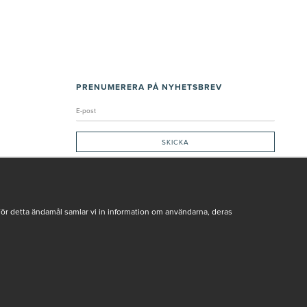
PRENUMERERA PÅ NYHETSBREV
Genom att ge min e-post, accepterar jag Seth och Sally
integritetspolicy
De uppgifter du matar in kommer endast användas till våra nyhetsbrev.
För detta ändamål samlar vi in information om användarna, deras