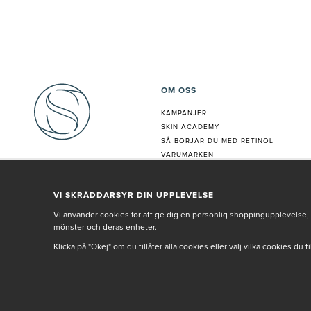
OM OSS
KAMPANJER
SKIN ACADEMY
S
Å BÖRJAR DU MED RETINOL
VARUMÄRKEN
HUDANALYS
BEHANDLING
VI SKRÄDDARSYR DIN UPPLEVELSE
VÅR PERSONAL
Vi använder cookies för att ge dig en personlig shoppingupplevelse, 
mönster och deras enheter.
Klicka på "Okej" om du tillåter alla cookies eller välj vilka cookies du 
© SETH AND SALLY 2025
PRIVACY POLICY
TERMS & CONDITIONS