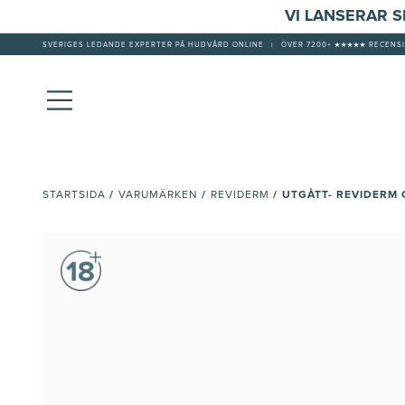
VI LANSERAR 
SVERIGES LEDANDE EXPERTER PÅ HUDVÅRD ONLINE
|
ÖVER 7200+ ★★★★★ RECENSI
/
/
/
UTGÅTT- REVIDERM
STARTSIDA
VARUMÄRKEN
REVIDERM