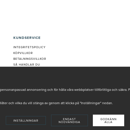
KUNDSERVICE
INTEGRITETSPOLICY
KÖPVILLKOR
BETALNINGSVILLKOR
SÅ HANDLAR DU
VANLIGA FRÅGOR ORDER
OM OSS
JOBBA MED OSS
REKLAMATION
personanpassad annonsering och för hålla våra webbplatser tillförlitliga och säkra. 
COOKIE-INSTÄLLNINGAR
tillåter och vilka du vill stänga av genom att klicka på "Inställningar" nedan.
ENDAST
GODKÄNN
INSTÄLLNINGAR
NÖDVÄNDIGA
ALLA
INSTORE
4,9 I BETYG BASERAT PÅ ÖVER 5000 OMDÖMEN