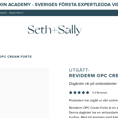
SKIN ACADEMY - SVERIGES FÖRSTA EXPERTLEDDA V
ONER - FRAKTFRITT
 OPC CREAM FORTE
UTGÅTT-
REVIDERM OPC CR
Dagkräm rik på antioxidanter
5 (1 Reviews)
Produkten har utgått ur vårt sortim
Reviderm OPC Cream Forte är en ant
Denna dagkräm har en antioxidantr
hudton. Med ett komplex med fukt