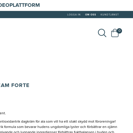
IDEOPLATTFORM
LOGGA IN
OM OSS
KUNDTJÄNST
0
EAM FORTE
ent.
ioxidantrik dagkräm för ala som vill ha ett stakt skydd mot föroreningar!
ik formula som bevarar hudens ungdomliga lyster och förbättrar en ojämn
givande och lugnande ingredienser förbättras fuktbalansen i huden och