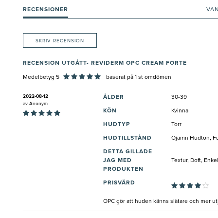
RECENSIONER
VA
SKRIV RECENSION
RECENSION UTGÅTT- REVIDERM OPC CREAM FORTE
Medelbetyg 5
baserat på
1
st omdömen
2022-08-12
ÅLDER
30-39
av
Anonym
KÖN
Kvinna
HUDTYP
Torr
HUDTILLSTÅND
Ojämn Hudton, Fuk
DETTA GILLADE
JAG MED
Textur, Doft, Enk
PRODUKTEN
PRISVÄRD
OPC gör att huden känns slätare och mer u