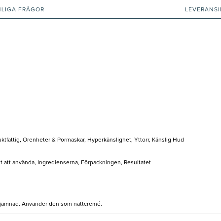
NLIGA FRÅGOR
LEVERANS
tfattig, Orenheter & Pormaskar, Hyperkänslighet, Yttorr, Känslig Hud
elt att använda, Ingredienserna, Förpackningen, Resultatet
tjämnad. Använder den som nattcremé.