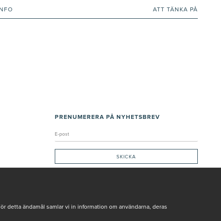
INFO
ATT TÄNKA PÅ
PRENUMERERA PÅ NYHETSBREV
Genom att ge min e-post, accepterar jag Seth och Sally
integritetspolicy
De uppgifter du matar in kommer endast användas till våra nyhetsbrev.
För detta ändamål samlar vi in information om användarna, deras