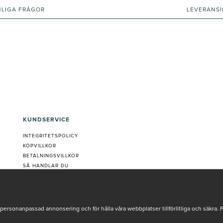
NLIGA FRÅGOR
LEVERANS
KUNDSERVICE
INTEGRITETSPOLICY
KÖPVILLKOR
BETALNINGSVILLKOR
SÅ HANDLAR DU
VANLIGA FRÅGOR ORDER
OM OSS
JOBBA MED OSS
REKLAMATION
personanpassad annonsering och för hålla våra webbplatser tillförlitliga och säkra. 
COOKIE-INSTÄLLNINGAR