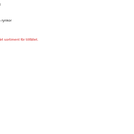
:
h rynkor
 sortiment för tillfället.