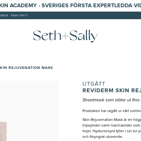
SKIN ACADEMY - SVERIGES FÖRSTA EXPERTLEDDA V
ONER - FRAKTFRITT
SKIN REJUVENATION MASK
UTGÅTT
REVIDERM SKIN RE
Sheetmask som slätar ut fina 
Produkten har utgått ur vårt sorti
Skin Rejuvenation Mask är en hög
tripeptider samt niacinamider som fr
linjer. Hyaluronsyra fyller i sin t
och föryngrat utseende.