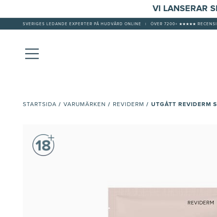
VI LANSERAR 
SVERIGES LEDANDE EXPERTER PÅ HUDVÅRD ONLINE
|
ÖVER 7200+ ★★★★★ RECENSI
/
/
/
UTGÅTT REVIDERM 
STARTSIDA
VARUMÄRKEN
REVIDERM