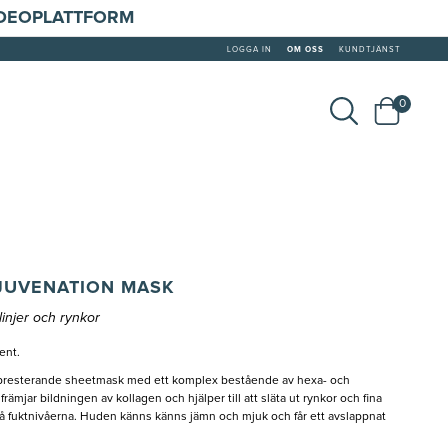
IDEOPLATTFORM
LOGGA IN
OM OSS
KUNDTJÄNST
0
JUVENATION MASK
linjer och rynkor
ment.
presterande sheetmask med ett komplex bestående av hexa- och
ämjar bildningen av kollagen och hjälper till att släta ut rynkor och fina
ur på fuktnivåerna. Huden känns känns jämn och mjuk och får ett avslappnat