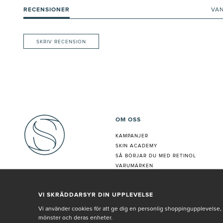
RECENSIONER
VA
SKRIV RECENSION
OM OSS
KAMPANJER
SKIN ACADEMY
S
Å BÖRJAR DU MED RETINOL
VARUMÄRKEN
HUDANALYS
BEHANDLING
VI SKRÄDDARSYR DIN UPPLEVELSE
VÅR PERSONAL
Vi använder cookies för att ge dig en personlig shoppingupplevelse, 
mönster och deras enheter.