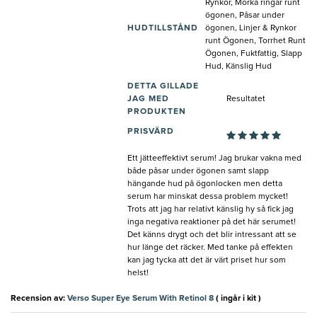
Rynkor, Mörka ringar runt
ögonen, Påsar under
HUDTILLSTÅND
ögonen, Linjer & Rynkor
runt Ögonen, Torrhet Runt
Ögonen, Fuktfattig, Slapp
Hud, Känslig Hud
DETTA GILLADE
JAG MED
Resultatet
PRODUKTEN
PRISVÄRD
Ett jätteeffektivt serum! Jag brukar vakna med
både påsar under ögonen samt slapp
hängande hud på ögonlocken men detta
serum har minskat dessa problem mycket!
Trots att jag har relativt känslig hy så fick jag
inga negativa reaktioner på det här serumet!
Det känns drygt och det blir intressant att se
hur länge det räcker. Med tanke på effekten
kan jag tycka att det är värt priset hur som
helst!
Recension av:
Verso Super Eye Serum With Retinol 8
( ingår i kit )