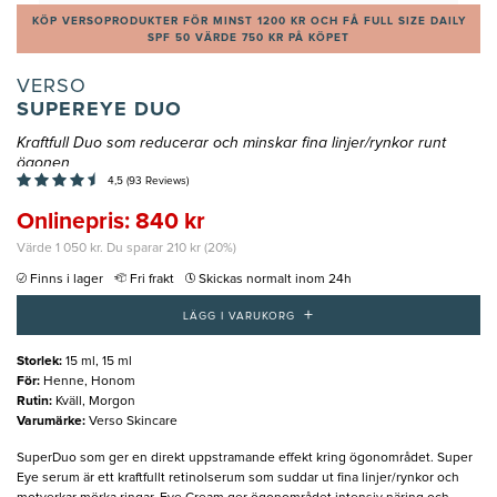
KÖP VERSOPRODUKTER FÖR MINST 1200 KR OCH FÅ FULL SIZE DAILY
SPF 50 VÄRDE 750 KR PÅ KÖPET
VERSO
SUPEREYE DUO
Kraftfull Duo som reducerar och minskar fina linjer/rynkor runt
ögonen
4,5 (93 Reviews)
Onlinepris: 840 kr
Värde 1 050 kr. Du sparar 210 kr (20%)
Finns i lager
Fri frakt
Skickas normalt inom 24h
+
LÄGG I VARUKORG
Storlek
:
15 ml, 15 ml
För
:
Henne, Honom
Rutin
:
Kväll, Morgon
Varumärke
:
Verso Skincare
SuperDuo som ger en direkt uppstramande effekt kring ögonområdet. Super
Eye serum är ett kraftfullt retinolserum som suddar ut fina linjer/rynkor och