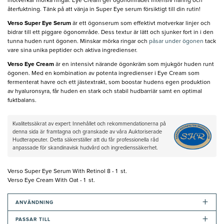
motverkar mörka ringar. Eye Cream ger ögonområdet intensiv näring och
återfuktning. Tänk på att vänja in Super Eye serum försiktigt till din rutin!
Verso Super Eye Serum
är ett ögonserum som effektivt motverkar linjer och
bidrar till ett piggare ögonområde. Dess textur är lätt och sjunker fort in i den
tunna huden runt ögonen. Minskar mörka ringar och
påsar under ögonen
tack
vare sina unika peptider och aktiva ingredienser.
Verso Eye Cream
är en intensivt närande ögonkräm som mjukgör huden runt
ögonen. Med en kombination av potenta ingredienser i Eye Cream som
fermenterat havre och ett jästextrakt, som boostar hudens egen produktion
av hyaluronsyra, får huden en stark och stabil hudbarriär samt en optimal
fuktbalans.
Kvalitetssäkrat av expert: Innehållet och rekommendationerna på
denna sida är framtagna och granskade av våra Auktoriserade
Hudterapeuter. Detta säkerställer att du får professionella råd
anpassade för skandinavisk hudvård och ingredienssäkerhet.
Verso Super Eye Serum With Retinol 8 - 1 st.
Verso Eye Cream With Oat - 1 st.
+
ANVÄNDNING
+
PASSAR TILL