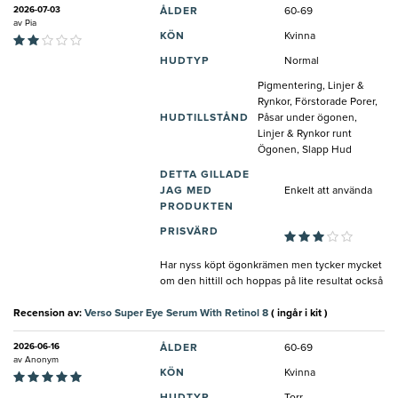
2026-07-03
ÅLDER
60-69
av
Pia
KÖN
Kvinna
HUDTYP
Normal
Pigmentering, Linjer &
Rynkor, Förstorade Porer,
HUDTILLSTÅND
Påsar under ögonen,
Linjer & Rynkor runt
Ögonen, Slapp Hud
DETTA GILLADE
JAG MED
Enkelt att använda
PRODUKTEN
PRISVÄRD
Har nyss köpt ögonkrämen men tycker mycket
om den hittill och hoppas på lite resultat också
Recension av:
Verso Super Eye Serum With Retinol 8
( ingår i kit )
2026-06-16
ÅLDER
60-69
av
Anonym
KÖN
Kvinna