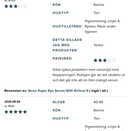
av
Anna
KÖN
Kvinna
HUDTYP
Torr
Pigmentering, Linjer &
HUDTILLSTÅND
Rynkor, Påsar under
ögonen
DETTA GILLADE
JAG MED
Textur
PRODUKTEN
PRISVÄRD
Gillar själva produkten men missnöjd med
förpackningen. Pumpen gör att det skvätter ut
och det går inte att en liten mängd serum.
Recension av:
Verso Super Eye Serum With Retinol 8
( ingår i kit )
2026-08-04
ÅLDER
40-49
av
Malin
KÖN
Kvinna
HUDTYP
Torr
Pigmentering, Linjer &