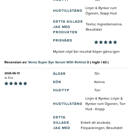
HUDTYP
Torr
Linjer & Rynkor runt
HUDTILLSTÅND
Ögonen, Slapp Hud
DETTA GILLADE
Textur, Ingredienserna,
JAG MED
Resultatet
PRODUKTEN
PRISVÄRD
Mycket nöjd Ser resultat Köper gärna igen
Recension av:
Verso Super Eye Serum With Retinol 8
( ingår i kit )
2026-06-13
ÅLDER
70+
av
Eva
KÖN
Kvinna
HUDTYP
Torr
Linjer & Rynkor, Linjer &
HUDTILLSTÅND
Rynkor runt Ögonen, Torr
Hud - Kropp
DETTA
GILLADE
Enkelt att använda,
JAG MED
Förpackningen, Resultatet