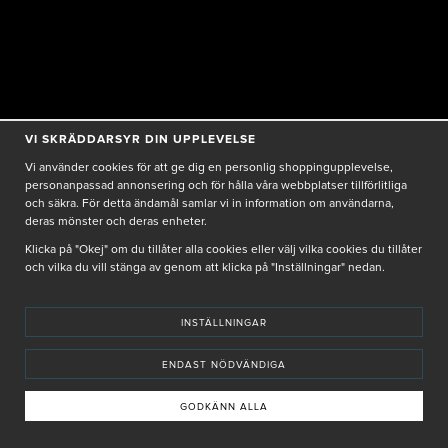
VI SKRÄDDARSYR DIN UPPLEVELSE
Vi använder cookies för att ge dig en personlig shoppingupplevelse,
personanpassad annonsering och för hålla våra webbplatser tillförlitliga
och säkra. För detta ändamål samlar vi in information om användarna,
deras mönster och deras enheter.
Klicka på "Okej" om du tillåter alla cookies eller välj vilka cookies du tillåter
och vilka du vill stänga av genom att klicka på "Inställningar" nedan.
INSTÄLLNINGAR
ENDAST NÖDVÄNDIGA
GODKÄNN ALLA
Bakåt
Hem
Sök
Varukorg
Meny