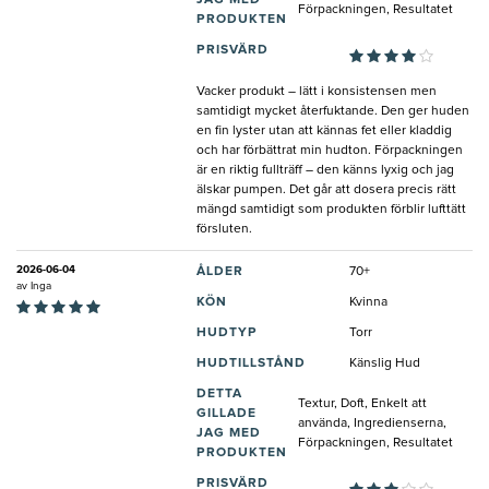
JAG MED
Förpackningen, Resultatet
PRODUKTEN
PRISVÄRD
Vacker produkt – lätt i konsistensen men
samtidigt mycket återfuktande. Den ger huden
en fin lyster utan att kännas fet eller kladdig
och har förbättrat min hudton. Förpackningen
är en riktig fullträff – den känns lyxig och jag
älskar pumpen. Det går att dosera precis rätt
mängd samtidigt som produkten förblir lufttätt
försluten.
2026-06-04
ÅLDER
70+
av
Inga
KÖN
Kvinna
HUDTYP
Torr
HUDTILLSTÅND
Känslig Hud
DETTA
Textur, Doft, Enkelt att
GILLADE
använda, Ingredienserna,
JAG MED
Förpackningen, Resultatet
PRODUKTEN
PRISVÄRD