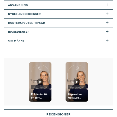
+
ANVÄNDNING
+
NYCKELINGREDIENSER
+
HUDTERAPEUTEN TIPSAR
+
INGREDIENSER
+
OM MÄRKET
Fuktkräm för
Reparative
en torr,
Moisture
känslig och
Emulsion vs
mogen hud
Moisturizing
från iS
Complex från
Clinical?
iS Clinical
RECENSIONER