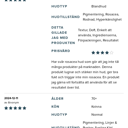
HUDTYP
Blandhud
Pigmentering, Rosacea,
HUDTILLSTÅND
Rodnad, Hyperkänslighet
DETTA
Textur, Doft, Enkelt att
GILLADE
använda, Ingredienserna,
JAG MED
Förpackningen, Resultatet
PRODUKTEN
PRISVÄRD
Har svår rosacea hud som gör att jag inte tål
många produkter på marknaden. Denna
produkt lugnar och stärker min hud, ger bra
fukt och triggar inte min rosacea. En produkt
jag gärna vill fortsätta att använda för att se
resultatet över tid.
2024-12-11
ÅLDER
70+
av
Anonym
KÖN
Kvinna
HUDTYP
Normal
Pigmentering, Linjer &