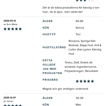
Det är de bästa produkterna för känslig o torr
hud , de är dyra , men värda det
2026-03-12
ÅLDER
60-69
av
Ann-Marie
KÖN
Kvinna
HUDTYP
Torr
Rosacea, Synliga Kärl,
Rodnad, Slapp Hud, Grå &
HUDTILLSTÅND
Livlös Utan Lyster, Känslig
Hud
DETTA
Textur, Doft, Enkelt att
GILLADE
använda, Ingredienserna,
JAG MED
Förpackningen, Resultatet
PRODUKTEN
PRISVÄRD
Magisk och gör verkligen underverk
2025-12-07
ÅLDER
30-39
av
Johan
KÖN
Man