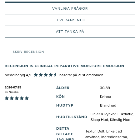
VANLIGA FRÅGOR
LEVERANSINFO
ATT TÄNKA PÅ
SKRIV RECENSION
RECENSION IS.CLINICAL REPARATIVE MOISTURE EMULSION
Medelbetyg 4,9
baserat på
21
st omdömen
2026-07-25
ÅLDER
30-39
av
Nataliia
KÖN
Kvinna
HUDTYP
Blandhud
Linjer & Rynkor, Fuktfattig,
HUDTILLSTÅND
Slapp Hud, Känslig Hud
DETTA
Textur, Doft, Enkelt att
GILLADE
använda, Ingredienserna,