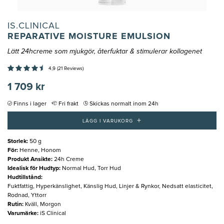
IS.CLINICAL
REPARATIVE MOISTURE EMULSION
Lätt 24hcreme som mjukgör, återfuktar & stimulerar kollagenet
4,9 (21 Reviews)
1 709 kr
Finns i lager
Fri frakt
Skickas normalt inom 24h
+
LÄGG I VARUKORG
Storlek
:
50 g
För
:
Henne, Honom
Produkt Ansikte
:
24h Creme
Idealisk för Hudtyp
:
Normal Hud, Torr Hud
Hudtillstånd
:
Fuktfattig, Hyperkänslighet, Känslig Hud, Linjer & Rynkor, Nedsatt elasticitet,
Rodnad, Yttorr
Rutin
:
Kväll, Morgon
Varumärke
:
iS Clinical