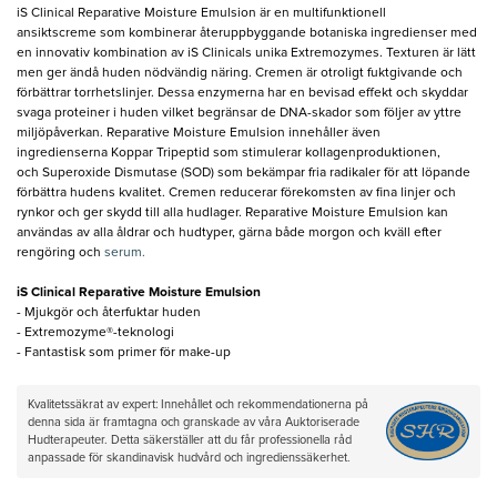
iS Clinical Reparative Moisture Emulsion är en multifunktionell
ansiktscreme som kombinerar återuppbyggande botaniska ingredienser med
en innovativ kombination av iS Clinicals unika Extremozymes. Texturen är lätt
men ger ändå huden nödvändig näring. Cremen är otroligt fuktgivande och
förbättrar torrhetslinjer. Dessa enzymerna har en bevisad effekt och skyddar
svaga proteiner i huden vilket begränsar de DNA-skador som följer av yttre
miljöpåverkan. Reparative Moisture Emulsion innehåller även
ingredienserna Koppar Tripeptid som stimulerar kollagenproduktionen,
och Superoxide Dismutase (SOD) som bekämpar fria radikaler för att löpande
förbättra hudens kvalitet. Cremen reducerar förekomsten av fina linjer och
rynkor och ger skydd till alla hudlager. Reparative Moisture Emulsion kan
användas av alla åldrar och hudtyper, gärna både morgon och kväll efter
rengöring och
serum.
iS Clinical Reparative Moisture Emulsion
- Mjukgör och återfuktar huden
- Extremozyme®-teknologi
- Fantastisk som primer för make-up
Kvalitetssäkrat av expert: Innehållet och rekommendationerna på
denna sida är framtagna och granskade av våra Auktoriserade
Hudterapeuter. Detta säkerställer att du får professionella råd
anpassade för skandinavisk hudvård och ingredienssäkerhet.